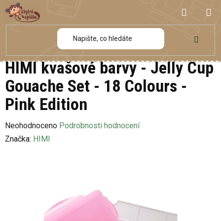
Přejít
NÁKUP
na
obsah
KOŠÍK
HIMI kvašové barvy - Jelly Cup
Gouache Set - 18 Colours -
Pink Edition
Průměrné
Neohodnoceno
Podrobnosti hodnocení
hodnocení
Značka:
HIMI
produktu
je
0,0
z
5
hvězdiček.