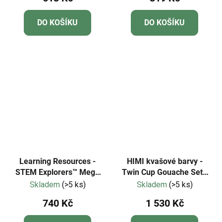
DO KOŠÍKU
DO KOŠÍKU
Learning Resources -
HIMI kvašové barvy -
STEM Explorers™ Mega
Twin Cup Gouache Set -
magnet set
112 Colours - Black
Skladem
(>5 ks)
Skladem
(>5 ks)
Edition
740 Kč
1 530 Kč