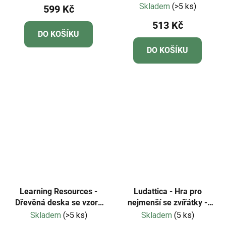
Skladem
(>5 ks)
599 Kč
hodnocení
513 Kč
produktu
DO KOŠÍKU
je
DO KOŠÍKU
5,0
z
5
hvězdiček.
Learning Resources -
Ludattica - Hra pro
Dřevěná deska se vzory
nejmenší se zvířátky -
a sekvencemi
Safari
Skladem
(>5 ks)
Skladem
(5 ks)