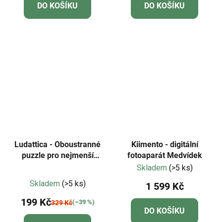
DO KOŠÍKU
DO KOŠÍKU
Ludattica - Oboustranné
Kiimento - digitální
puzzle pro nejmenší
fotoaparát Medvídek
Pirátský poklad - baby
Skladem
(>5 ks)
Průměrné
puzzle
Skladem
(>5 ks)
1 599 Kč
hodnocení
199 Kč
produktu
(–39 %)
329 Kč
DO KOŠÍKU
je