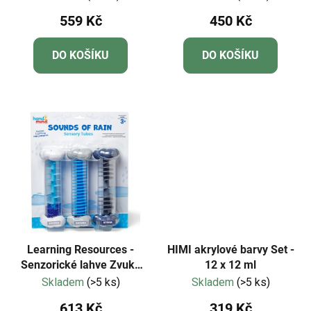
559 Kč
450 Kč
DO KOŠÍKU
DO KOŠÍKU
Learning Resources -
HIMI akrylové barvy Set -
Senzorické lahve Zvuky
12 x 12 ml
deště
Skladem
(>5 ks)
Skladem
(>5 ks)
613 Kč
319 Kč