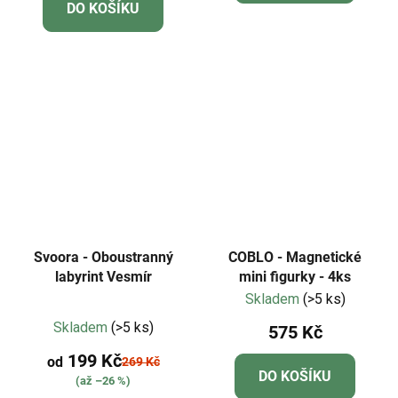
DO KOŠÍKU
5,0
z
5
hvězdiček.
Svoora - Oboustranný
COBLO - Magnetické
labyrint Vesmír
mini figurky - 4ks
Skladem
(>5 ks)
Průměrné
Skladem
(>5 ks)
575 Kč
hodnocení
199 Kč
produktu
od
269 Kč
DO KOŠÍKU
(až –26 %)
je