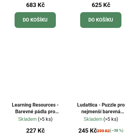
683 Kč
625 Kč
DO KOŠÍKU
DO KOŠÍKU
Learning Resources -
Ludattica - Puzzle pro
Barevné pádla pro
nejmenší barevná
základní vědy 18 ks
zvířátka - Dudu
Skladem
(>5 ks)
Skladem
(>5 ks)
227 Kč
245 Kč
(–38 %)
399 Kč