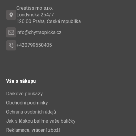
a
Creatissimo s.r.o.
t
Londýnská 254/7
í
120 00 Praha, Česká republika
info@chytraopicka.cz
+420799550405
Vše o nákupu
Dárkové poukazy
Obchodní podmínky
Ochrana osobních údajů
Jak s láskou balíme vaše balíčky
Reklamace, vrácení zboží