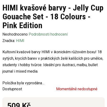
HIMI kvašové barvy - Jelly Cup
Gouache Set - 18 Colours -
Pink Edition
Průměrné
Neohodnoceno
Podrobnosti hodnocení
hodnocení
Značka:
HIMI
produktu
Kultovní kvašové barvy HIMI v ikonickém růžovém boxu! 18
je
sytých, krycích barev v praktických želé kalíšcích pro umělce,
0,0
studenty i hobby tvůrce. Ideální pro ilustraci, malbu, bullet
z
journal i mixed media.
5
hvězdiček.
Položka byla vyprodána…
Dostupnost
Momentálně nedostupné
509 Kč