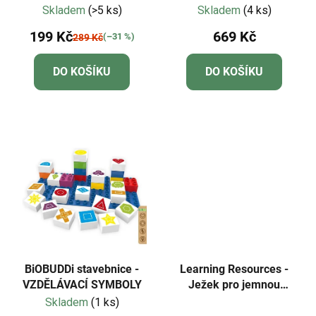
Memo Box
Skladem
(>5 ks)
Skladem
(4 ks)
199 Kč
669 Kč
(–31 %)
289 Kč
DO KOŠÍKU
DO KOŠÍKU
BiOBUDDi stavebnice -
Learning Resources -
VZDĚLÁVACÍ SYMBOLY
Ježek pro jemnou
motoriku - růžový
Skladem
(1 ks)
Průměrné