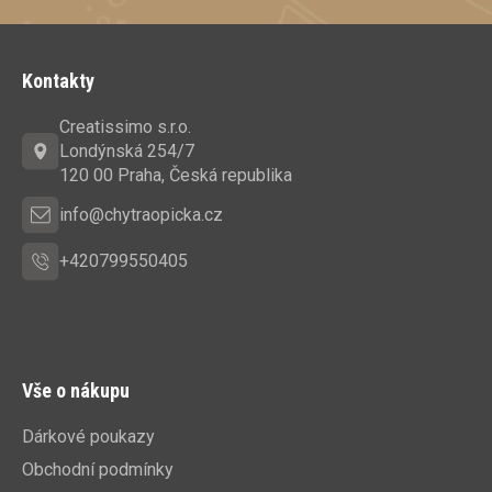
Z
á
Kontakty
p
a
Creatissimo s.r.o.
t
Londýnská 254/7
í
120 00 Praha, Česká republika
info@chytraopicka.cz
+420799550405
Vše o nákupu
Dárkové poukazy
Obchodní podmínky