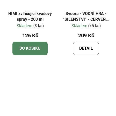
HIMI zvlhčující kvašový
Svoora - VODNÍ HRA -
spray - 200 ml
“ŠÍLENSTVÍ” - ČERVENÁ,
MODRÁ , ZELENÁ
Skladem
(3 ks)
Skladem
(>5 ks)
126 Kč
209 Kč
DO KOŠÍKU
DETAIL