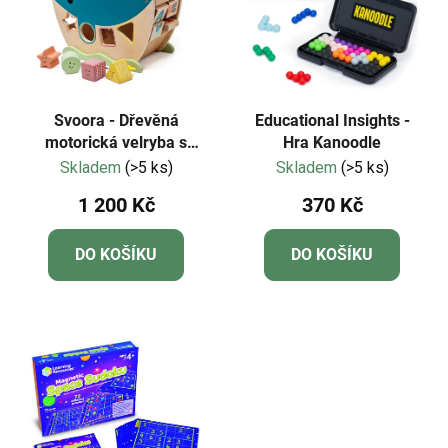
Svoora - Dřevěná
Educational Insights -
motorická velryba s
Hra Kanoodle
aktivitami
Skladem
(>5 ks)
Skladem
(>5 ks)
1 200 Kč
370 Kč
DO KOŠÍKU
DO KOŠÍKU