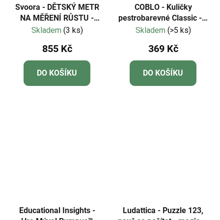
Svoora - DĚTSKÝ METR
COBLO - Kuličky
NA MĚŘENÍ RŮSTU -
pestrobarevné Classic - 6
PANDA
kusů
Skladem
(3 ks)
Skladem
(>5 ks)
855 Kč
369 Kč
DO KOŠÍKU
DO KOŠÍKU
Educational Insights -
Ludattica - Puzzle 123,