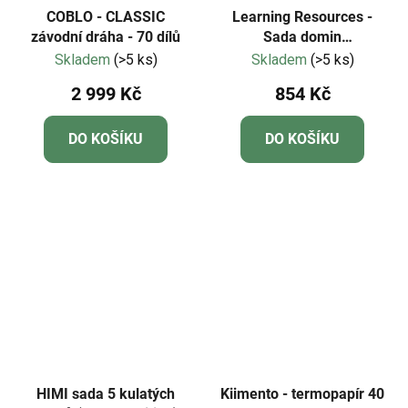
COBLO - CLASSIC
Learning Resources -
závodní dráha - 70 dílů
Sada domin
Numberblocks®
Skladem
(>5 ks)
Skladem
(>5 ks)
2 999 Kč
854 Kč
DO KOŠÍKU
DO KOŠÍKU
HIMI sada 5 kulatých
Kiimento - termopapír 40