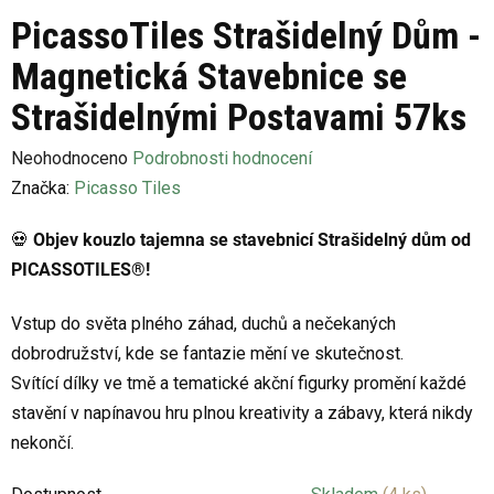
PicassoTiles Strašidelný Dům -
Magnetická Stavebnice se
Strašidelnými Postavami 57ks
Průměrné
Neohodnoceno
Podrobnosti hodnocení
hodnocení
Značka:
Picasso Tiles
produktu
💀
Objev kouzlo tajemna se stavebnicí Strašidelný dům od
je
PICASSOTILES®!
0,0
z
Vstup do světa plného záhad, duchů a nečekaných
5
dobrodružství, kde se fantazie mění ve skutečnost.
hvězdiček.
Svítící dílky ve tmě a tematické akční figurky promění každé
stavění v napínavou hru plnou kreativity a zábavy, která nikdy
nekončí.