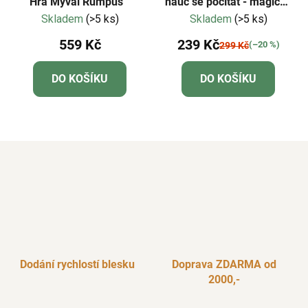
Hra Mýval Rumpus™
nauč se počítat - magický
les
Skladem
(>5 ks)
Skladem
(>5 ks)
559 Kč
239 Kč
(–20 %)
299 Kč
DO KOŠÍKU
DO KOŠÍKU
Dodání rychlostí blesku
Doprava ZDARMA od
2000,-