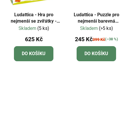
Ludattica - Hra pro
Ludattica - Puzzle pro
nejmenší se zvířátky -
nejmenší barevná
Safari
zvířátka - Dudu
Skladem
(5 ks)
Skladem
(>5 ks)
625 Kč
245 Kč
(–38 %)
399 Kč
DO KOŠÍKU
DO KOŠÍKU