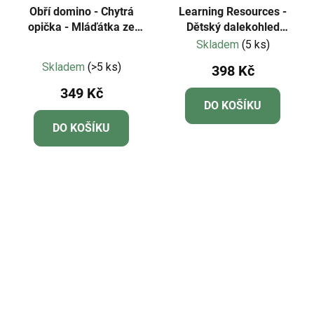
Obří domino - Chytrá
Learning Resources -
opička - Mláďátka ze
Dětský dalekohled
statku a počty
GeoSafari® Jr.
Skladem
(5 ks)
Průměrné
Skladem
(>5 ks)
398 Kč
hodnocení
349 Kč
produktu
DO KOŠÍKU
je
DO KOŠÍKU
5,0
z
5
hvězdiček.