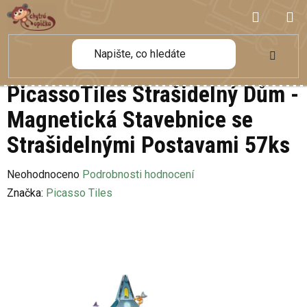
Přejít
NÁKUP
na
obsah
KOŠÍK
PicassoTiles Strašidelný Dům -
Magnetická Stavebnice se
Strašidelnými Postavami 57ks
Průměrné
Neohodnoceno
Podrobnosti hodnocení
hodnocení
Značka:
Picasso Tiles
produktu
je
0,0
z
5
hvězdiček.