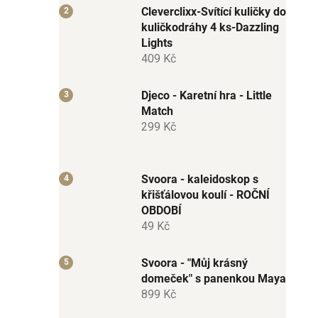
Cleverclixx-Svítící kuličky do
kuličkodráhy 4 ks-Dazzling
Lights
409 Kč
Djeco - Karetní hra - Little
Match
299 Kč
Svoora - kaleidoskop s
křišťálovou koulí - ROČNÍ
OBDOBÍ
49 Kč
Svoora - "Můj krásný
domeček" s panenkou Maya
899 Kč