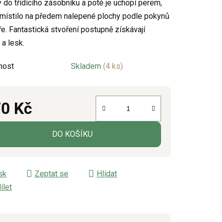
 do třídícího zásobníku a poté je uchopí perem,
umístilo na předem nalepené plochy podle pokynů
ře. Fantastická stvoření postupně získávají
ek.
 a lesk.
nost
Skladem
(4 ks)
0 Kč
á cena:
DO KOŠÍKU
sk
Zeptat se
Hlídat
ílet