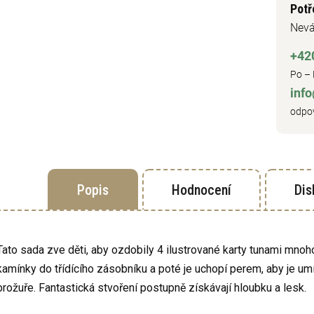
Potř
Nevá
+42
Po – 
inf
odpov
Popis
Hodnocení
Dis
Tato sada zve děti, aby ozdobily 4 ilustrované karty tunami mnoh
kamínky do třídícího zásobníku a poté je uchopí perem, aby je u
brožuře. Fantastická stvoření postupně získávají hloubku a lesk.