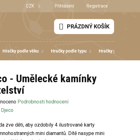
CZK
Přihlášení
Registrace
PRÁZDNÝ KOŠÍK
NÁKUPNÍ
KOŠÍK
Hračky podle věku
Hračky podle typu
Hračky podle dovedn
co - Umělecké kamínky
elství
né
noceno
Podrobnosti hodnocení
ení
:
Djeco
u
da zve děti, aby ozdobily 4 ilustrované karty
mnohostranných mini diamantů. Dítě nasype mini