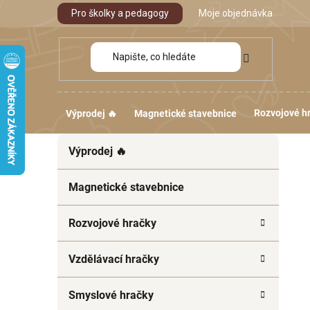
Přejít
Pro školky a pedagogy
Moje objednávka
na
obsah
Rozvojové h
Výprodej 🔥
Magnetické stavebnice
P
K
Přeskočit
Výprodej 🔥
a
kategorie
o
t
s
e
Magnetické stavebnice
t
g
r
o
Rozvojové hračky
a
r
i
n
Vzdělávací hračky
e
n
í
Smyslové hračky
p