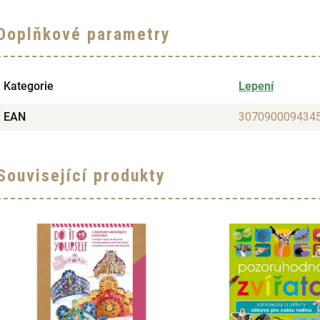
Doplňkové parametry
Kategorie
Lepení
EAN
307090009434
Související produkty