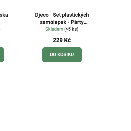
áska
Djeco - Set plastických
samolepek - Párty
)
Skladem
zvířátek
(>5 ks)
229 Kč
DO KOŠÍKU