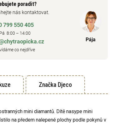
ebujete poradit?
hejte nás kontaktovat.
0 799 550 405
Pá 8:00 – 14:00
Pája
o@chytraopicka.cz
ídáme co nejdříve
kuze
Značka
Djeco
ostranných mini diamantů. Dítě nasype mini
místilo na předem nalepené plochy podle pokynů v