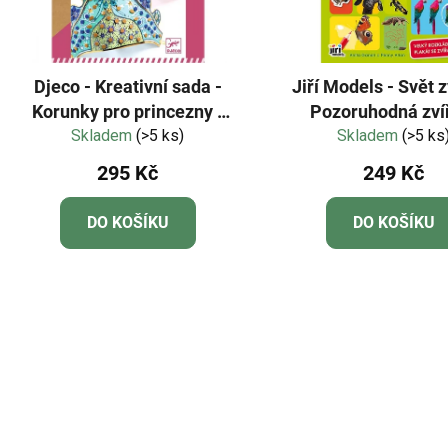
Djeco - Kreativní sada -
Jiří Models - Svět z
Korunky pro princezny -
Pozoruhodná zví
Skladem
Třpytivé
(>5 ks)
Skladem
(>5 ks
295 Kč
249 Kč
DO KOŠÍKU
DO KOŠÍKU