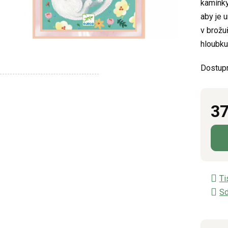
kamínky
z
aby je 
5
v brožu
hvězdič
hloubku
Dostup
37
Měrn
Ti
Sd