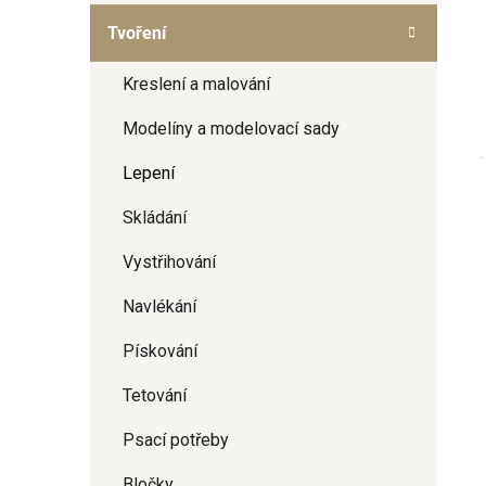
a
Tvoření
n
e
Kreslení a malování
l
Modelíny a modelovací sady
Lepení
Skládání
Vystřihování
Navlékání
Pískování
Tetování
Psací potřeby
Bločky