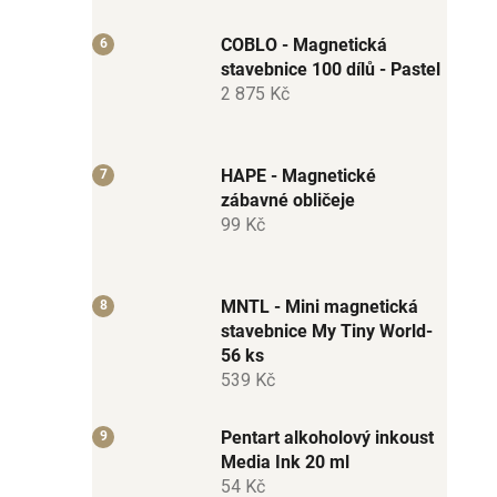
COBLO - Magnetická
stavebnice 100 dílů - Pastel
2 875 Kč
HAPE - Magnetické
zábavné obličeje
99 Kč
MNTL - Mini magnetická
stavebnice My Tiny World-
56 ks
539 Kč
Pentart alkoholový inkoust
Media Ink 20 ml
54 Kč