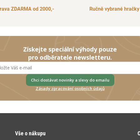
rava ZDARMA od 2000,-
Ručně vybrané hračky
Získejte speciální výhody pouze
pro odběratele newsletteru.
Chci dostávat novinky a slevy do emailu
Zásady zpracování osobních údajů
Vše o nákupu
O