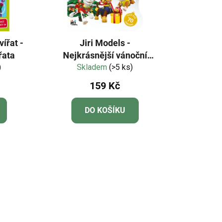
vířat -
Jiri Models -
řata
Nejkrásnější vánoční
)
omalovánky se
Skladem
(>5 ks)
samolepkami Tlapková
159 Kč
patrola
DO KOŠÍKU