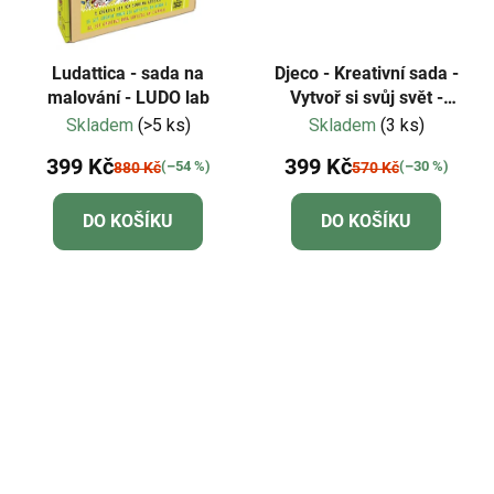
Ludattica - sada na
Djeco - Kreativní sada -
malování - LUDO lab
Vytvoř si svůj svět -
Zvířátka
Skladem
(>5 ks)
Skladem
(3 ks)
399 Kč
399 Kč
(–54 %)
(–30 %)
880 Kč
570 Kč
DO KOŠÍKU
DO KOŠÍKU