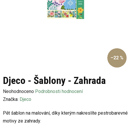
–22 %
Djeco - Šablony - Zahrada
Průměrné
Neohodnoceno
Podrobnosti hodnocení
hodnocení
Značka:
Djeco
produktu
Pět šablon na malování, díky kterým nakreslíte pestrobarevné
je
motivy ze zahrady.
0,0
z