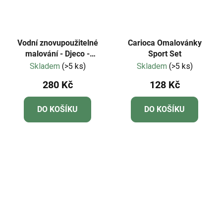
Vodní znovupoužitelné
Carioca Omalovánky
malování - Djeco -
Sport Set
Zahradní zvířátka
Skladem
(>5 ks)
Skladem
(>5 ks)
280 Kč
128 Kč
DO KOŠÍKU
DO KOŠÍKU