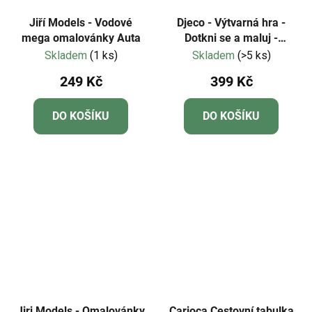
Jiří Models - Vodové
Djeco - Výtvarná hra -
mega omalovánky Auta
Dotkni se a maluj -
prstové otisky
Skladem
(1 ks)
Skladem
(>5 ks)
249 Kč
399 Kč
DO KOŠÍKU
DO KOŠÍKU
Jiri Models - Omalovánky
Carioca Cestovní tabulka