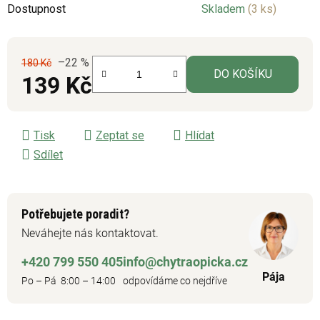
Dostupnost
Skladem
(3 ks)
5
hvězdiček.
–22 %
180 Kč
DO KOŠÍKU
139 Kč
Měrná cena:
Tisk
Zeptat se
Hlídat
Sdílet
Potřebujete poradit?
Neváhejte nás kontaktovat.
+420 799 550 405
info@chytraopicka.cz
Pája
Po – Pá 8:00 – 14:00
odpovídáme co nejdříve