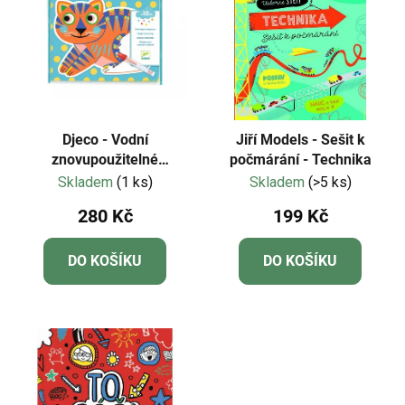
Djeco - Vodní
Jiří Models - Sešit k
znovupoužitelné
počmárání - Technika
malování - Koťátko a
Skladem
(1 ks)
Skladem
(>5 ks)
kamarádi
280 Kč
199 Kč
DO KOŠÍKU
DO KOŠÍKU