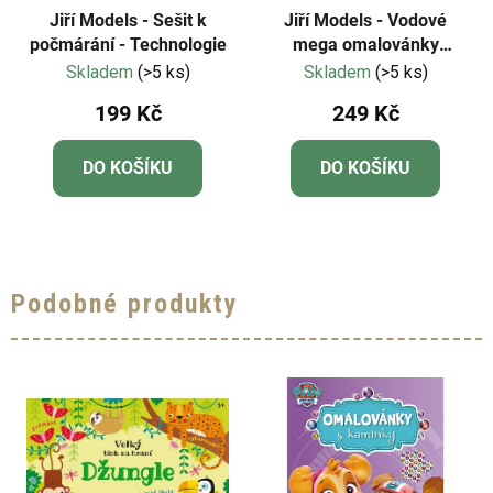
Jiří Models - Sešit k
Jiří Models - Vodové
počmárání - Technologie
mega omalovánky
Disney Princezny
Skladem
(>5 ks)
Skladem
(>5 ks)
199 Kč
249 Kč
DO KOŠÍKU
DO KOŠÍKU
Podobné produkty