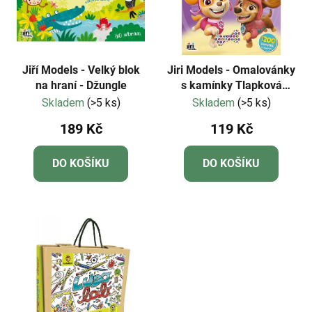
Jiří Models - Velký blok
Jiri Models - Omalovánky
na hraní - Džungle
s kamínky Tlapková
patrola
Skladem
(>5 ks)
Skladem
(>5 ks)
189 Kč
119 Kč
DO KOŠÍKU
DO KOŠÍKU