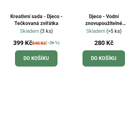
Kreativní sada - Djeco -
Djeco - Vodní
Tečkovaná zvířátka
znovupoužitelné
malování - Medvídci
Skladem
(3 ks)
Skladem
(>5 ks)
399 Kč
280 Kč
(–26 %)
540 Kč
DO KOŠÍKU
DO KOŠÍKU