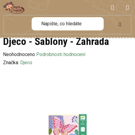
Přejít
NÁKUP
na
obsah
KOŠÍK
Djeco - Šablony - Zahrada
Průměrné
Neohodnoceno
Podrobnosti hodnocení
hodnocení
Značka:
Djeco
produktu
je
0,0
z
5
hvězdiček.