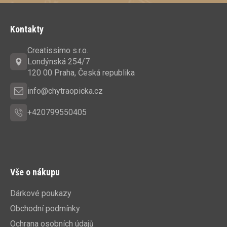
Z
á
Kontakty
p
a
Creatissimo s.r.o.
t
Londýnská 254/7
í
120 00 Praha, Česká republika
info@chytraopicka.cz
+420799550405
Vše o nákupu
Dárkové poukazy
Obchodní podmínky
Ochrana osobních údajů