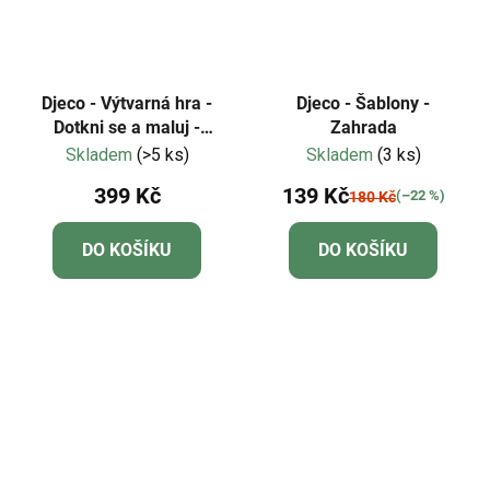
Djeco - Výtvarná hra -
Djeco - Šablony -
Dotkni se a maluj -
Zahrada
prstové otisky
Skladem
(>5 ks)
Skladem
(3 ks)
399 Kč
139 Kč
(–22 %)
180 Kč
DO KOŠÍKU
DO KOŠÍKU