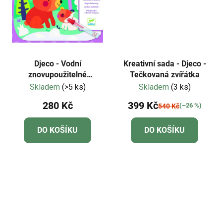
Djeco - Vodní
Kreativní sada - Djeco -
znovupoužitelné
Tečkovaná zvířátka
malování - Medvídci
Skladem
(>5 ks)
Skladem
(3 ks)
280 Kč
399 Kč
(–26 %)
540 Kč
DO KOŠÍKU
DO KOŠÍKU