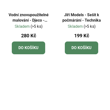
Vodní znovupoužitelné
Jiří Models - Sešit k
malování - Djeco -
počmárání - Technika
Zahradní zvířátka
Skladem
(>5 ks)
Skladem
(>5 ks)
280 Kč
199 Kč
DO KOŠÍKU
DO KOŠÍKU