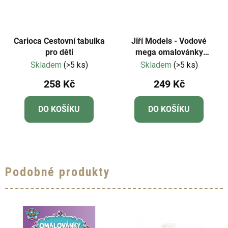
Carioca Cestovní tabulka
Jiří Models - Vodové
pro děti
mega omalovánky
Disney Princezny
Skladem
(>5 ks)
Skladem
(>5 ks)
258 Kč
249 Kč
DO KOŠÍKU
DO KOŠÍKU
Podobné produkty