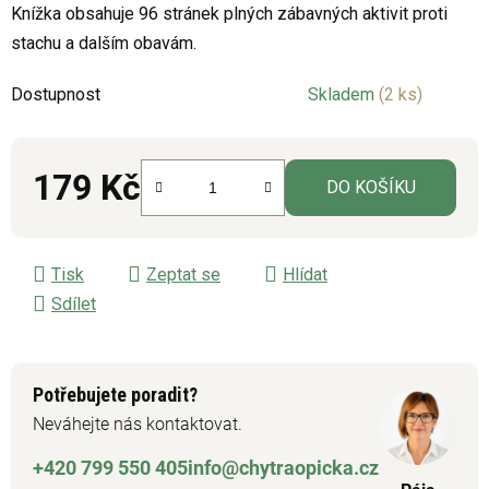
Knížka obsahuje 96 stránek plných zábavných aktivit proti
je
stachu a dalším obavám.
0,0
z
Dostupnost
Skladem
(2 ks)
5
hvězdiček.
179 Kč
DO KOŠÍKU
Měrná cena:
Tisk
Zeptat se
Hlídat
Sdílet
Potřebujete poradit?
Neváhejte nás kontaktovat.
+420 799 550 405
info@chytraopicka.cz