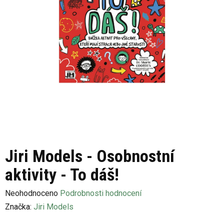
Jiri Models - Osobnostní
aktivity - To dáš!
Průměrné
Neohodnoceno
Podrobnosti hodnocení
hodnocení
Značka:
Jiri Models
produktu