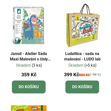
Janod - Atelier Sada
Ludattica - sada na
Maxi Malování s čísly
malování - LUDO lab
Dinosauři
Skladem
(3 ks)
Skladem
(>5 ks)
359 Kč
399 Kč
(–54 %)
880 Kč
DO KOŠÍKU
DO KOŠÍKU