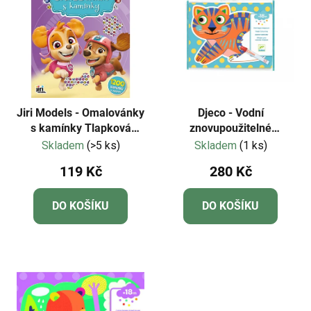
Jiri Models - Omalovánky
Djeco - Vodní
s kamínky Tlapková
znovupoužitelné
patrola
malování - Koťátko a
Skladem
(>5 ks)
Skladem
(1 ks)
kamarádi
119 Kč
280 Kč
DO KOŠÍKU
DO KOŠÍKU