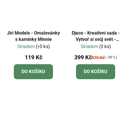
Jiri Models - Omalovánky
Djeco - Kreativní sada -
s kamínky Minnie
Vytvoř si svůj svět -
Zvířátka
Skladem
(>5 ks)
Skladem
(3 ks)
119 Kč
399 Kč
(–30 %)
570 Kč
DO KOŠÍKU
DO KOŠÍKU