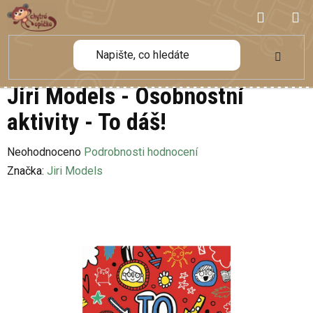
Přejít
NÁKUP
na
obsah
KOŠÍK
Jiri Models - Osobnostní
aktivity - To dáš!
Průměrné
Neohodnoceno
Podrobnosti hodnocení
hodnocení
Značka:
Jiri Models
produktu
je
0,0
z
5
hvězdiček.