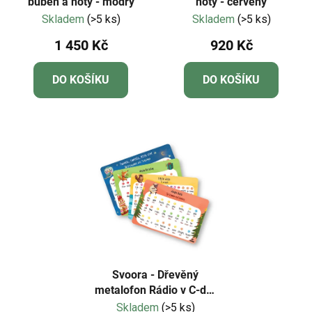
buben a noty - modrý
noty - červený
Skladem
(>5 ks)
Skladem
(>5 ks)
1 450 Kč
920 Kč
DO KOŠÍKU
DO KOŠÍKU
Svoora - Dřevěný
metalofon Rádio v C-dur
(8 tónů)
Skladem
(>5 ks)