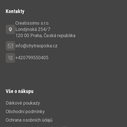
á
Kontakty
p
a
Creatissimo s.r.o.
t
Londýnská 254/7
í
120 00 Praha, Česká republika
info@chytraopicka.cz
+420799550405
Vše o nákupu
Dárkové poukazy
Obchodní podmínky
Ochrana osobních údajů