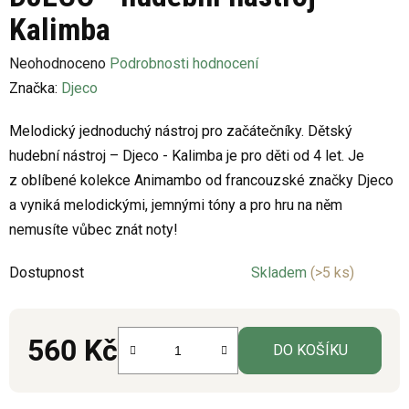
Kalimba
Průměrné
Neohodnoceno
Podrobnosti hodnocení
hodnocení
Značka:
Djeco
produktu
Melodický jednoduchý nástroj pro začátečníky. Dětský
je
hudební nástroj – Djeco - Kalimba je pro děti od 4 let. Je
0,0
z oblíbené kolekce Animambo od francouzské značky Djeco
z
a vyniká melodickými, jemnými tóny a pro hru na něm
5
nemusíte vůbec znát noty!
hvězdiček.
Dostupnost
Skladem
(>5 ks)
560 Kč
DO KOŠÍKU
Měrná cena: