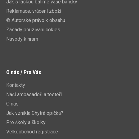
Jak s láskou balíme vaše balíčky
Reklamace, vrácení zboží
© Autorské právo k obsahu
Zásady pouzivani cokies
Návody k hrám
O nás / Pro Vás
Kontakty
Naši ambasadoři a testeři
O nás
Jak vznikla Chytrá opička?
Pro školy a školky
Velkoobchod registrace