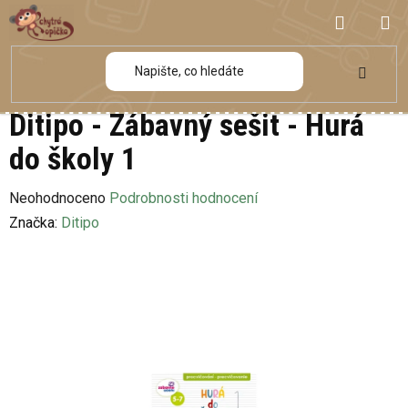
Přejít
NÁKUP
na
obsah
KOŠÍK
Ditipo - Zábavný sešit - Hurá
do školy 1
Průměrné
Neohodnoceno
Podrobnosti hodnocení
hodnocení
Značka:
Ditipo
produktu
je
0,0
z
5
hvězdiček.