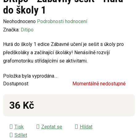
do školy 1
Průměrné
Neohodnoceno
Podrobnosti hodnocení
hodnocení
Značka:
Ditipo
produktu
Hurá do školy 1 edice Zábavné učení je sešit s úkoly pro
je
předškoláky a začínající školáky! Nenásilně rozvíjí
0,0
grafomotoriku střídajícími se aktivitami.
z
5
Položka byla vyprodána…
hvězdiček.
Dostupnost
Momentálně nedostupné
36 Kč
Měrná cena:
Tisk
Zeptat se
Hlídat
Sdílet