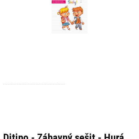
Ditipo - Zábavný sešit - Hurá