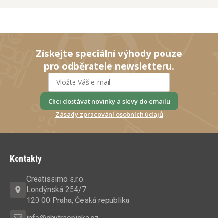
Získejte speciální výhody pouze
pro odběratele newsletteru.
Chci dostávat novinky a slevy do emailu
Zásady zpracování osobních údajů
Z
á
Kontakty
p
a
Creatissimo s.r.o.
t
Londýnská 254/7
í
120 00 Praha, Česká republika
info@chytraopicka.cz