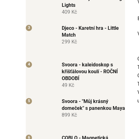
Lights
409 Kč
Djeco - Karetní hra - Little
Match
299 Kč
Svoora - kaleidoskop s
křišťálovou koulí - ROČNÍ
OBDOBÍ
49 Kč
Svoora - "Můj krásný
domeček" s panenkou Maya
899 Kč
COBLO - Magnetická