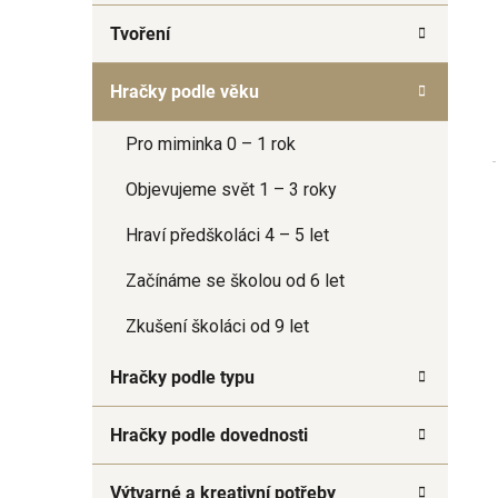
a
Tvoření
n
e
Hračky podle věku
l
Pro miminka 0 – 1 rok
Objevujeme svět 1 – 3 roky
Hraví předškoláci 4 – 5 let
Začínáme se školou od 6 let
Zkušení školáci od 9 let
Hračky podle typu
Hračky podle dovednosti
Výtvarné a kreativní potřeby