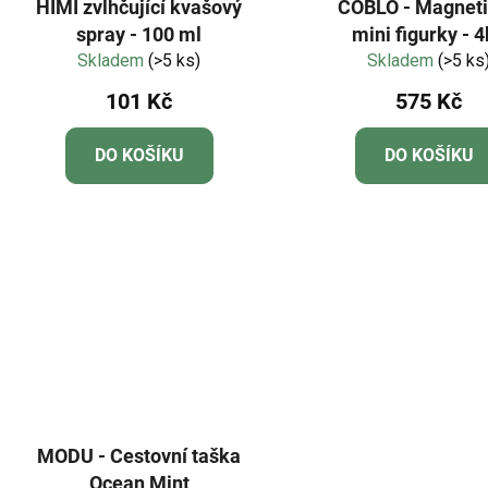
HIMI zvlhčující kvašový
COBLO - Magnet
spray - 100 ml
mini figurky - 
Skladem
(>5 ks)
Skladem
(>5 ks
101 Kč
575 Kč
DO KOŠÍKU
DO KOŠÍKU
MODU - Cestovní taška
Ocean Mint