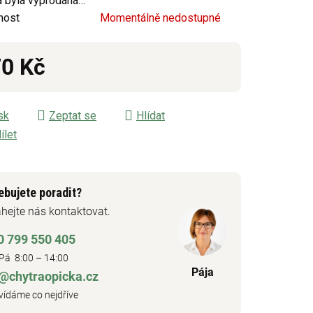
 byla vyprodána…
nost
Momentálně nedostupné
ek.
0 Kč
á cena:
sk
Zeptat se
Hlídat
ílet
ebujete poradit?
hejte nás kontaktovat.
0 799 550 405
Pá 8:00 – 14:00
Pája
o@chytraopicka.cz
ídáme co nejdříve