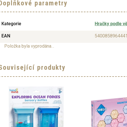
Doplňkové parametry
Kategorie
Hračky podle v
EAN
540085896444
Položka byla vyprodána…
Související produkty