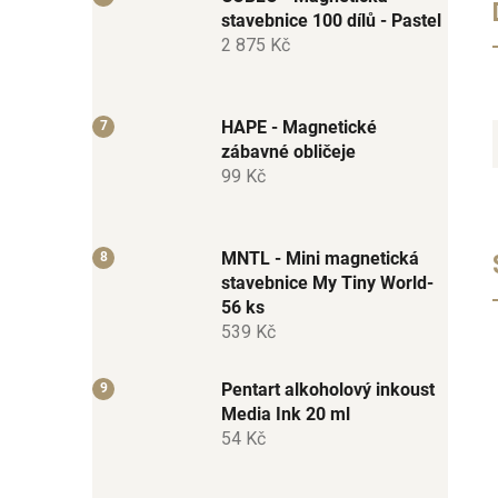
stavebnice 100 dílů - Pastel
2 875 Kč
HAPE - Magnetické
zábavné obličeje
99 Kč
MNTL - Mini magnetická
stavebnice My Tiny World-
56 ks
539 Kč
Pentart alkoholový inkoust
Media Ink 20 ml
54 Kč