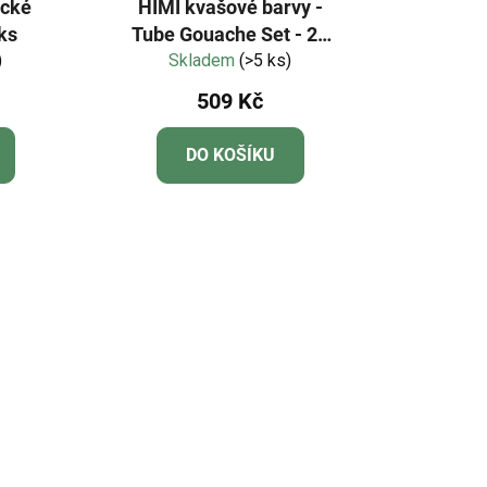
ické
HIMI kvašové barvy -
4ks
Tube Gouache Set - 24
)
Colours (12 ml)
Skladem
(>5 ks)
509 Kč
DO KOŠÍKU