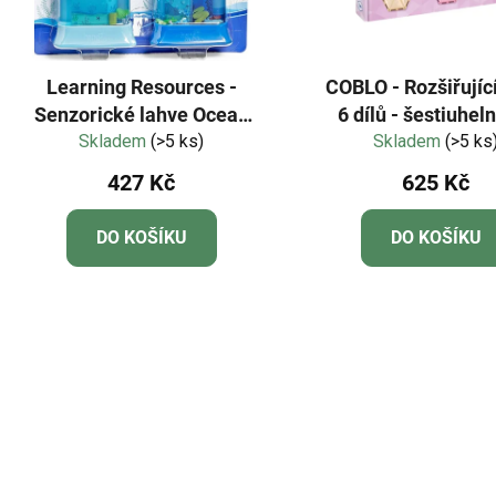
Learning Resources -
COBLO - Rozšiřujíc
Senzorické lahve Ocean
6 dílů - šestiuheln
Skladem
Forces
(>5 ks)
Skladem
Pastel
(>5 ks
427 Kč
625 Kč
DO KOŠÍKU
DO KOŠÍKU