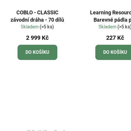
COBLO - CLASSIC
Learning Resourc
závodní dráha - 70 dílů
Barevné pádla 
Skladem
(>5 ks)
základní vědy 1
Skladem
(>5 ks
2 999 Kč
227 Kč
DO KOŠÍKU
DO KOŠÍKU