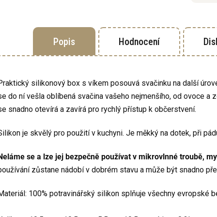
Popis
Hodnocení
Dis
Praktický silikonový box s víkem posouvá svačinku na další úrove
se do ní vešla oblíbená svačina vašeho nejmenšího, od ovoce a zel
se snadno otevírá a zavírá pro rychlý přístup k občerstvení.
Silikon je skvělý pro použití v kuchyni.
Je měkký na dotek, při pád
Neláme se a lze jej bezpečně používat v mikrovlnné troubě, my
používání zůstane nádobí v dobrém stavu a může být snadno p
Materiál: 100% potravinářský silikon splňuje všechny evropské