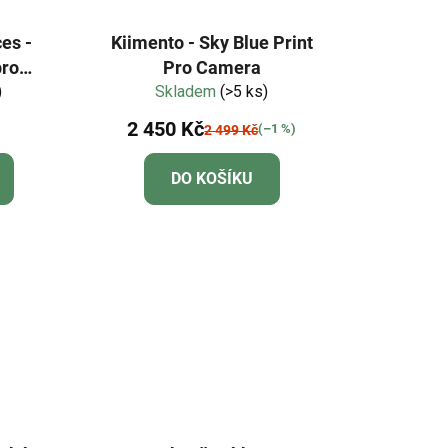
es -
Kiimento - Sky Blue Print
pro
Pro Camera
8 ks
)
Skladem
(>5 ks)
2 450 Kč
(–1 %)
2 499 Kč
DO KOŠÍKU