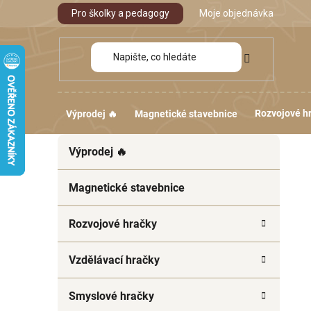
Přejít
Pro školky a pedagogy
Moje objednávka
na
obsah
Rozvojové h
Výprodej 🔥
Magnetické stavebnice
P
K
Přeskočit
Výprodej 🔥
a
kategorie
o
t
s
e
Magnetické stavebnice
t
g
r
o
Rozvojové hračky
a
r
i
n
Vzdělávací hračky
e
n
í
Smyslové hračky
p