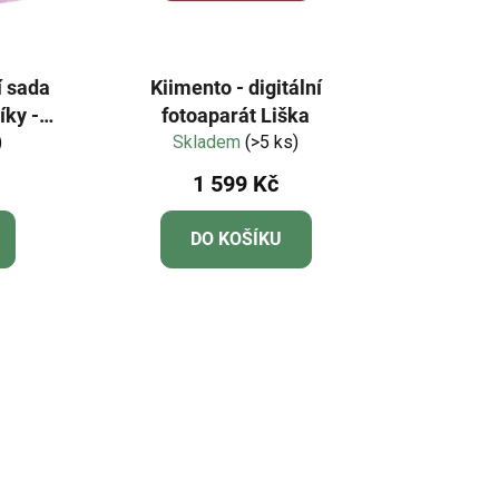
í sada
Kiimento - digitální
íky -
fotoaparát Liška
)
Skladem
(>5 ks)
1 599 Kč
DO KOŠÍKU