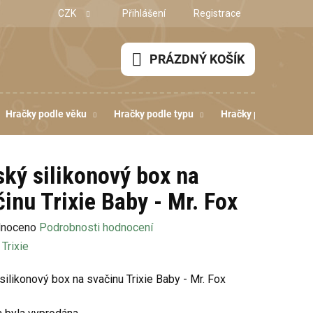
CZK
Přihlášení
Registrace
PRÁZDNÝ KOŠÍK
NÁKUPNÍ
KOŠÍK
Hračky podle věku
Hračky podle typu
Hračky podle dovedn
ský silikonový box na
činu Trixie Baby - Mr. Fox
né
noceno
Podrobnosti hodnocení
ení
:
Trixie
u
silikonový box na svačinu Trixie Baby - Mr. Fox