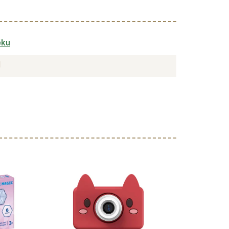
ěku
1