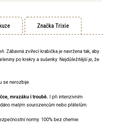
kuze
Značka
Trixie
ň. Zábavná zvířecí krabička je navržena tak, aby
eniny po krekry a sušenky. Nejdůležitější je, že
u se nerozbije.
čce, mrazáku i troubě.
I při intenzivním
ředáno malým sourozencům nebo přátelům.
 bezpečnostní normy. 100% bez chemie.