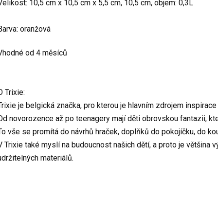
Velikost: 10,5 cm x 10,5 cm x 5,5 cm, 10,5 cm, objem: 0,3L
Barva: oranžová
Vhodné od 4 měsíců
O Trixie:
Trixie je belgická značka, pro kterou je hlavním zdrojem inspirac
Od novorozence až po teenagery mají děti obrovskou fantazii, kt
To vše se promítá do návrhů hraček, doplňků do pokojíčku, do kou
V Trixie také myslí na budoucnost našich dětí, a proto je většina
udržitelných materiálů.