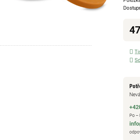
Položka
z
Dostup
5
hvězdič
47
Měrn
Ti
Sd
Potř
Nevá
+42
Po – 
inf
odpov