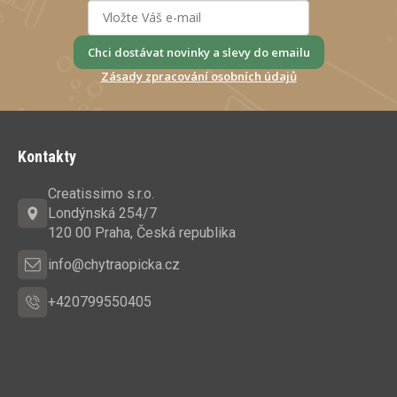
Chci dostávat novinky a slevy do emailu
Zásady zpracování osobních údajů
Z
á
Kontakty
p
a
Creatissimo s.r.o.
t
Londýnská 254/7
í
120 00 Praha, Česká republika
info@chytraopicka.cz
+420799550405