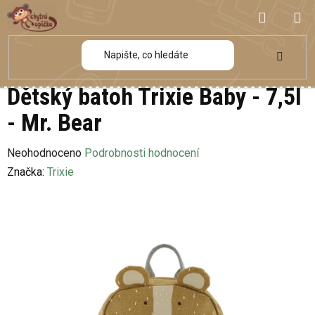
Přejít
NÁKUP
na
obsah
KOŠÍK
Dětský batoh Trixie Baby - 7,5l
- Mr. Bear
Průměrné
Neohodnoceno
Podrobnosti hodnocení
hodnocení
Značka:
Trixie
produktu
je
0,0
z
5
hvězdiček.