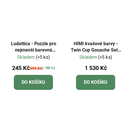
Ludattica - Puzzle pro
HIMI kvašové barvy -
nejmenší barevná
Twin Cup Gouache Set -
zvířátka - Dudu
112 Colours - white
Skladem
(>5 ks)
Skladem
(>5 ks)
Edition
245 Kč
1 530 Kč
(–38 %)
399 Kč
DO KOŠÍKU
DO KOŠÍKU