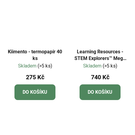
Kiimento - termopapír 40
Learning Resources -
ks
STEM Explorers™ Mega
magnet set
Skladem
(>5 ks)
Skladem
(>5 ks)
275 Kč
740 Kč
DO KOŠÍKU
DO KOŠÍKU