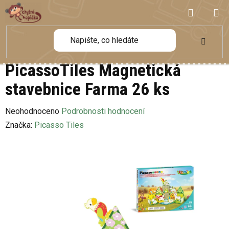
Přejít
NÁKUP
na
obsah
KOŠÍK
PicassoTiles Magnetická
stavebnice Farma 26 ks
Průměrné
Neohodnoceno
Podrobnosti hodnocení
hodnocení
Značka:
Picasso Tiles
produktu
je
0,0
z
5
hvězdiček.