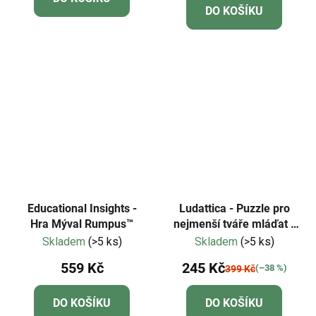
DO KOŠÍKU
Educational Insights -
Ludattica - Puzzle pro
Hra Mýval Rumpus™
nejmenší tváře mláďat -
Dudu
Skladem
(>5 ks)
Skladem
(>5 ks)
559 Kč
245 Kč
(–38 %)
399 Kč
DO KOŠÍKU
DO KOŠÍKU