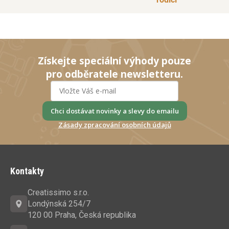
Získejte speciální výhody pouze
pro odběratele newsletteru.
Chci dostávat novinky a slevy do emailu
Zásady zpracování osobních údajů
Z
á
Kontakty
p
a
Creatissimo s.r.o.
t
Londýnská 254/7
í
120 00 Praha, Česká republika