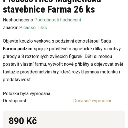
stavebnice Farma 26 ks
Průměrné
Neohodnoceno
Podrobnosti hodnocení
hodnocení
Značka:
Picasso Tiles
produktu
Objevte kouzlo venkova s podzimní atmosférou! Sada
je
Farma podzim
spojuje potištěné magnetické dílky s motivy
0,0
přírody a 8 roztomilých zvířecích figurek. Děti si mohou
z
postavit vlastní farmu, vytvořit nové příběhy a objevovat svět
5
fantazie prostřednictvím hry, která rozvíjí jemnou motoriku i
hvězdiček.
představivost.
Položka byla vyprodána…
Dostupnost
Dočasně vyprodáno
890 Kč