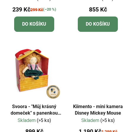
239 Kč
855 Kč
(–20 %)
299 Kč
DO KOŠÍKU
DO KOŠÍKU
Svoora - "Můj krásný
Kiimento - mini kamera
domeček" s panenkou
Disney Mickey Mouse
Anny
Skladem
(>5 ks)
Skladem
(>5 ks)
899 Kč
1 190 Kč
1 299 Kč