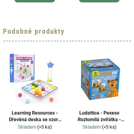
Podobné produkty
Learning Resources -
Ludattica - Pexeso
Dřevěná deska se vzory
Roztomilá zvířátka -
a sekvencemi
Memo Box
Skladem
(>5 ks)
Skladem
(>5 ks)