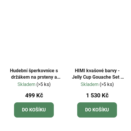
Hudební šperkovnice s
HIMI kvašové barvy -
držákem na prsteny a
Jelly Cup Gouache Set -
širokým zrcadlem Šťastní
56 Colours (White Case
Skladem
(>5 ks)
Skladem
(>5 ks)
ptáci
Edition)
499 Kč
1 530 Kč
DO KOŠÍKU
DO KOŠÍKU