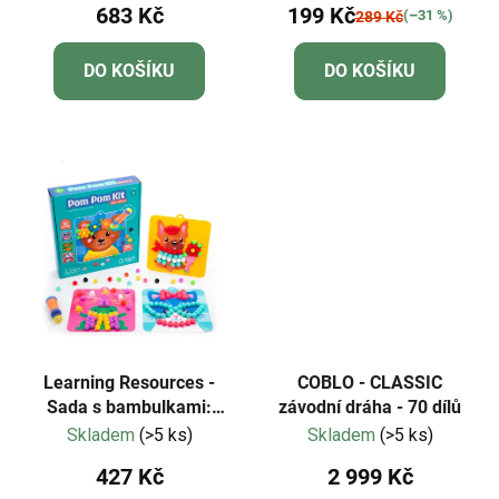
683 Kč
199 Kč
(–31 %)
289 Kč
DO KOŠÍKU
DO KOŠÍKU
Learning Resources -
COBLO - CLASSIC
Sada s bambulkami:
závodní dráha - 70 dílů
Oblékání zvířat
Skladem
(>5 ks)
Skladem
(>5 ks)
427 Kč
2 999 Kč