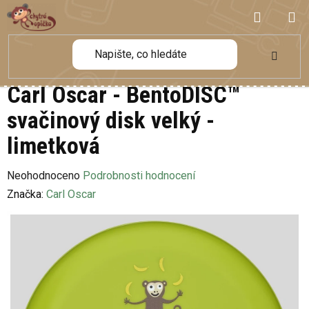
Přejít
NÁKUP
na
obsah
KOŠÍK
Carl Oscar - BentoDISC™
svačinový disk velký -
limetková
Průměrné
Neohodnoceno
Podrobnosti hodnocení
hodnocení
Značka:
Carl Oscar
produktu
je
0,0
z
5
hvězdiček.