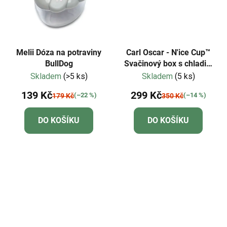
Melii Dóza na potraviny
Carl Oscar - N'ice Cup™
BullDog
Svačinový box s chladicí
vložkou - limetková
Skladem
(>5 ks)
Skladem
(5 ks)
139 Kč
299 Kč
(–22 %)
(–14 %)
179 Kč
350 Kč
DO KOŠÍKU
DO KOŠÍKU