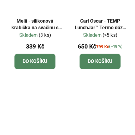
Melii - silikonová
Carl Oscar - TEMP
krabička na svačinu s
LunchJar™ Termo dóza
víčkem Medvěd 350ml
na jídlo 0,3l - limetková
Skladem
(3 ks)
Skladem
(>5 ks)
339 Kč
650 Kč
(–18 %)
799 Kč
DO KOŠÍKU
DO KOŠÍKU