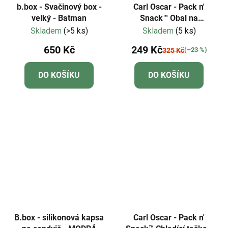
b.box - Svačinový box -
Carl Oscar - Pack n'
velký - Batman
Snack™ Obal na
sendvič/ovoce/zeleninu -
Skladem
(>5 ks)
Skladem
(5 ks)
oranžová
650 Kč
249 Kč
(–23 %)
325 Kč
DO KOŠÍKU
DO KOŠÍKU
B.box - silikonová kapsa
Carl Oscar - Pack n'