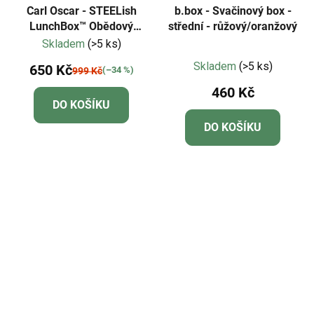
Carl Oscar - STEELish
b.box - Svačinový box -
LunchBox™ Obědový
střední - růžový/oranžový
nerezový box -
Skladem
(>5 ks)
Průměrné
mentolový/velbloud
Skladem
(>5 ks)
650 Kč
(–34 %)
999 Kč
hodnocení
460 Kč
produktu
DO KOŠÍKU
je
DO KOŠÍKU
5,0
z
5
hvězdiček.