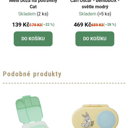
Melii Dóza na potraviny
Carl Oscar - BentoBOX -
Cat
světle modrý
Skladem
(2 ks)
Skladem
(>5 ks)
139 Kč
469 Kč
(–22 %)
(–28 %)
179 Kč
659 Kč
DO KOŠÍKU
DO KOŠÍKU
Podobné produkty