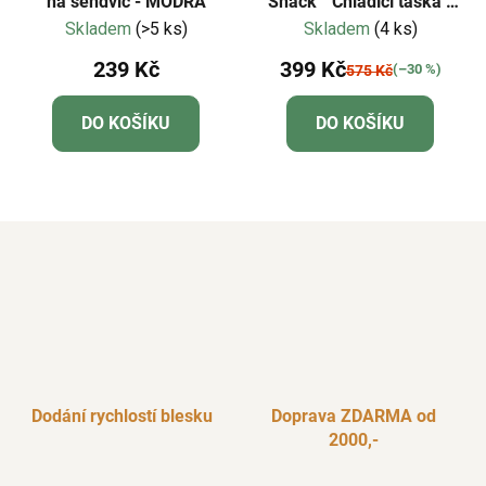
na sendvič - MODRÁ
Snack™ Chladící taška -
tyrkysová
Skladem
(>5 ks)
Skladem
(4 ks)
239 Kč
399 Kč
(–30 %)
575 Kč
DO KOŠÍKU
DO KOŠÍKU
Dodání rychlostí blesku
Doprava ZDARMA od
2000,-