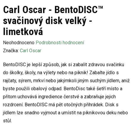
Carl Oscar - BentoDISC™
svačinový disk velký -
limetková
Průměrné
Neohodnoceno
Podrobnosti hodnocení
hodnocení
Značka:
Carl Oscar
produktu
BentoDISC je lepší způsob, jak si zabalit zdravou svačinku
je
do školky, školy, na výlety nebo na piknik! Zabalte jídlo s
0,0
rajčaty, sýrem, mrkví nebo jakýmkoli jiným suchým jídlem, aniž
z
byste použili obalový odpad. BentoDisc také šetří místo a
5
přitom uchovává ingredience čerstvé a zabraňuje jejich
hvězdiček.
rozdrcení. BentoDISC má pět otočných přihrádek. Disk s
jídlem lze snadno vyjmout a umístit na piknikovou deku nebo
stůl.