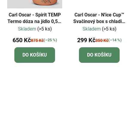
Carl Oscar - Spirit TEMP
Carl Oscar - N'ice Cup™
Termo dóza na jídlo 0,5l -
Svačinový box s chladicí
oheň
vložkou - oranžová
Skladem
(>5 ks)
Skladem
(>5 ks)
650 Kč
299 Kč
(–25 %)
(–14 %)
875 Kč
350 Kč
DO KOŠÍKU
DO KOŠÍKU