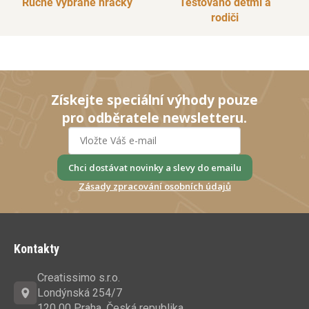
Ručně vybrané hračky
Testováno dětmi a
rodiči
Získejte speciální výhody pouze
pro odběratele newsletteru.
Chci dostávat novinky a slevy do emailu
Zásady zpracování osobních údajů
Z
á
Kontakty
p
a
Creatissimo s.r.o.
t
Londýnská 254/7
120 00 Praha, Česká republika