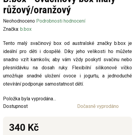
růžový/oranžový
Průměrné
Neohodnoceno
Podrobnosti hodnocení
hodnocení
Značka:
b.box
produktu
Tento malý svačinový box od australské značky b.box je
je
ideální pro děti i dospělé. Díky jeho velikosti ho můžete
0,0
snadno vzít kamkoliv, aby vám vždy poskytl svačinu nebo
z
přesnídávku na dosah ruky. Flexibilní silikonové víčko
5
umožňuje snadné uložení ovoce i jogurtu, a jednoduché
hvězdiček.
otevírání podporuje samostatnost dětí.
Položka byla vyprodána…
Dostupnost
Dočasně vyprodáno
340 Kč