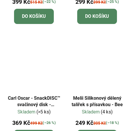
399 Kč
299 Kč
(–22 %)
(–25 %)
515 Kč
399 Kč
DO KOŠÍKU
DO KOŠÍKU
Carl Oscar - SnackDISC™
Melii Silikonový dělený
svačinový disk -
talířek s přísavkou - Bee
růžový/panda
Skladem
(>5 ks)
Skladem
(4 ks)
369 Kč
249 Kč
(–26 %)
(–18 %)
499 Kč
305 Kč