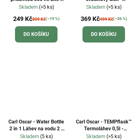
Cat
mentolový/velbloud
Skladem
(>5 ks)
Skladem
(>5 ks)
249 Kč
369 Kč
(–19 %)
(–26 %)
309 Kč
499 Kč
DO KOŠÍKU
DO KOŠÍKU
Carl Oscar - Water Bottle
Carl Oscar - TEMPflask™
2 in 1 Láhev na vodu 2 v
Termoláhev 0,5l -
1 - tyrkysová
oranžová
Skladem
(5 ks)
Skladem
(>5 ks)