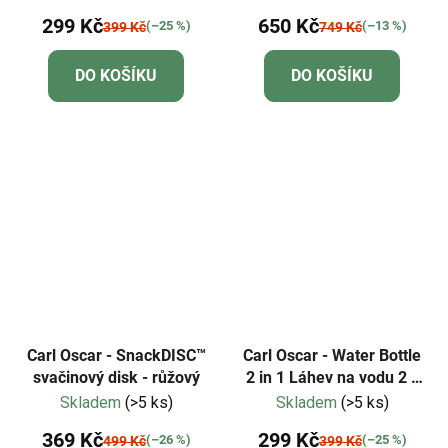
299 Kč
650 Kč
(–25 %)
(–13 %)
399 Kč
749 Kč
DO KOŠÍKU
DO KOŠÍKU
Carl Oscar - SnackDISC™
Carl Oscar - Water Bottle
svačinový disk - růžový
2 in 1 Láhev na vodu 2 v
1 - limetková
Skladem
(>5 ks)
Skladem
(>5 ks)
369 Kč
299 Kč
(–26 %)
(–25 %)
499 Kč
399 Kč