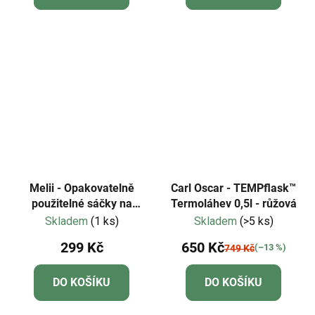
Melii - Opakovatelně
Carl Oscar - TEMPflask™
použitelné sáčky na
Termoláhev 0,5l - růžová
svačinu 4ks-Panda,
Skladem
(1 ks)
Skladem
(>5 ks)
medvěd
299 Kč
650 Kč
(–13 %)
749 Kč
DO KOŠÍKU
DO KOŠÍKU