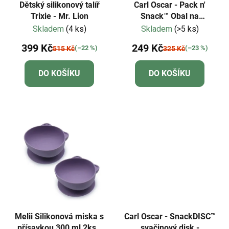
Dětský silikonový talíř
Carl Oscar - Pack n'
Trixie - Mr. Lion
Snack™ Obal na
sendvič/ovoce/zeleninu -
Skladem
(4 ks)
Skladem
(>5 ks)
šedá
399 Kč
249 Kč
(–22 %)
(–23 %)
515 Kč
325 Kč
DO KOŠÍKU
DO KOŠÍKU
Melii Silikonová miska s
Carl Oscar - SnackDISC™
přísavkou 300 ml 2ks -
svačinový disk -