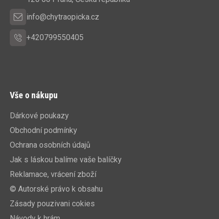
í
info@chytraopicka.cz
+420799550405
Vše o nákupu
Dárkové poukazy
Obchodní podmínky
Ochrana osobních údajů
Jak s láskou balíme vaše balíčky
Reklamace, vrácení zboží
© Autorské právo k obsahu
Zásady pouzivani cokies
Návody k hrám