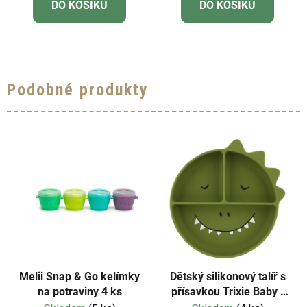
DO KOŠÍKU
DO KOŠÍKU
Podobné produkty
Melii Snap & Go kelímky
Dětský silikonový talíř s
na potraviny 4 ks
přísavkou Trixie Baby -
Mr. Dino