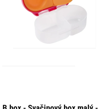
B.box - Svačinový box malý -