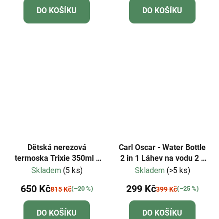
DO KOŠÍKU
DO KOŠÍKU
Dětská nerezová
Carl Oscar - Water Bottle
termoska Trixie 350ml -
2 in 1 Láhev na vodu 2 v
Mr. Lion
1 - fialová
Skladem
(5 ks)
Skladem
(>5 ks)
650 Kč
299 Kč
(–20 %)
(–25 %)
815 Kč
399 Kč
DO KOŠÍKU
DO KOŠÍKU