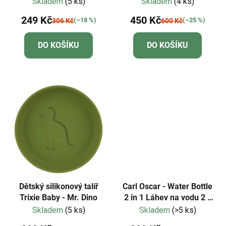
Skladem
(5 ks)
Skladem
(4 ks)
249 Kč
450 Kč
(–18 %)
(–25 %)
306 Kč
600 Kč
DO KOŠÍKU
DO KOŠÍKU
Dětský silikonový talíř
Carl Oscar - Water Bottle
Trixie Baby - Mr. Dino
2 in 1 Láhev na vodu 2 v
1 - oranžová
Skladem
(5 ks)
Skladem
(>5 ks)