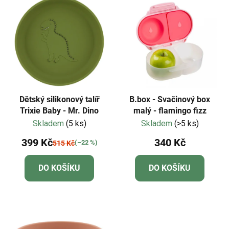
Dětský silikonový talíř
B.box - Svačinový box
Trixie Baby - Mr. Dino
malý - flamingo fizz
Skladem
(5 ks)
Skladem
(>5 ks)
399 Kč
340 Kč
(–22 %)
515 Kč
DO KOŠÍKU
DO KOŠÍKU