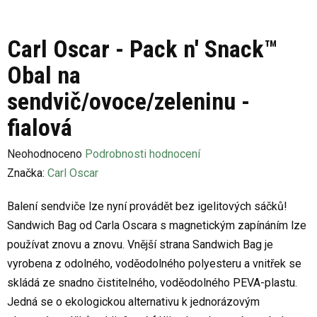
Carl Oscar - Pack n' Snack™
Obal na
sendvič/ovoce/zeleninu -
fialová
Průměrné
Neohodnoceno
Podrobnosti hodnocení
hodnocení
Značka:
Carl Oscar
produktu
Balení sendviče lze nyní provádět bez igelitových sáčků!
je
Sandwich Bag od Carla Oscara s magnetickým zapínáním lze
0,0
používat znovu a znovu. Vnější strana Sandwich Bag je
z
vyrobena z odolného, voděodolného polyesteru a vnitřek se
5
skládá ze snadno čistitelného, voděodolného PEVA-plastu.
hvězdiček.
Jedná se o ekologickou alternativu k jednorázovým