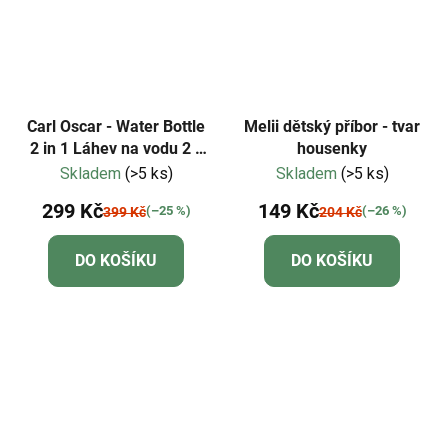
Carl Oscar - Water Bottle
Melii dětský příbor - tvar
2 in 1 Láhev na vodu 2 v
housenky
1 - růžová s pandou
Skladem
(>5 ks)
Skladem
(>5 ks)
299 Kč
149 Kč
(–25 %)
(–26 %)
399 Kč
204 Kč
DO KOŠÍKU
DO KOŠÍKU