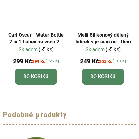
Carl Oscar - Water Bottle
Melii Silikonový dělený
2 in 1 Láhev na vodu 2 v
talířek s přísavkou - Dino
1 - fialová
Skladem
(>5 ks)
Skladem
(>5 ks)
299 Kč
249 Kč
(–25 %)
(–18 %)
399 Kč
305 Kč
DO KOŠÍKU
DO KOŠÍKU
Podobné produkty