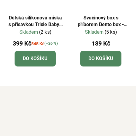
Dětská silikonová miska
Svačinový box s
s přísavkou Trixie Baby -
příborem Bento box -
Mr. Dino
Pirát Jolly Rogers
Skladem
(2 ks)
Skladem
(5 ks)
399 Kč
189 Kč
(–26 %)
545 Kč
DO KOŠÍKU
DO KOŠÍKU