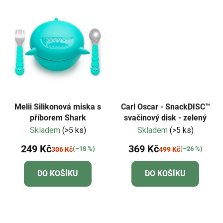
Melii Silikonová miska s
Carl Oscar - SnackDISC™
příborem Shark
svačinový disk - zelený
Skladem
(>5 ks)
Skladem
(>5 ks)
249 Kč
369 Kč
(–18 %)
(–26 %)
306 Kč
499 Kč
DO KOŠÍKU
DO KOŠÍKU