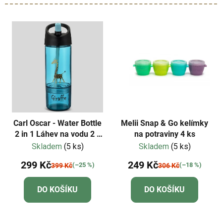
Carl Oscar - Water Bottle
Melii Snap & Go kelímky
2 in 1 Láhev na vodu 2 v
na potraviny 4 ks
1 - tyrkysová
Skladem
(5 ks)
Skladem
(5 ks)
299 Kč
249 Kč
(–25 %)
(–18 %)
399 Kč
306 Kč
DO KOŠÍKU
DO KOŠÍKU