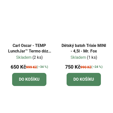
Carl Oscar - TEMP
Dětský batoh Trixie MINI
LunchJar™ Termo dóza
- 4,5l - Mr. Fox
na jídlo 0,5l - tyrkysová
Skladem
(2 ks)
Skladem
(1 ks)
650 Kč
750 Kč
(–34 %)
(–24 %)
999 Kč
990 Kč
DO KOŠÍKU
DO KOŠÍKU