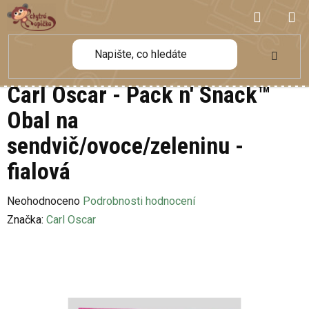
Přejít
NÁKUP
na
obsah
KOŠÍK
Carl Oscar - Pack n' Snack™
Obal na
sendvič/ovoce/zeleninu -
fialová
Průměrné
Neohodnoceno
Podrobnosti hodnocení
hodnocení
Značka:
Carl Oscar
produktu
je
0,0
z