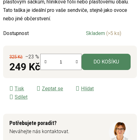
plastovým sáčkům, hliníkové fólii nebo plastovému obalu.
Tato taška je ideální pro vaše sendviče, stejně jako ovoce
nebo jiné občerstvení.
Dostupnost
Skladem
(>5 ks)
–23 %
325 Kč
DO KOŠÍKU
249 Kč
Měrná cena:
Tisk
Zeptat se
Hlídat
Sdílet
Potřebujete poradit?
Neváhejte nás kontaktovat.