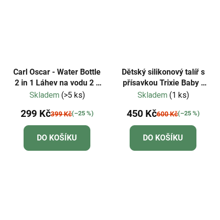
Carl Oscar - Water Bottle
Dětský silikonový talíř s
2 in 1 Láhev na vodu 2 v
přísavkou Trixie Baby -
1 - limetková
Mr. Lion
Skladem
(>5 ks)
Skladem
(1 ks)
299 Kč
450 Kč
(–25 %)
(–25 %)
399 Kč
600 Kč
DO KOŠÍKU
DO KOŠÍKU