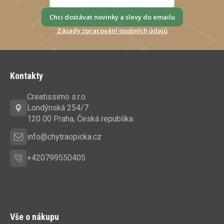
Chci dostávat novinky a slevy do emailu
Zásady zpracování osobních údajů
Z
á
Kontakty
p
a
Creatissimo s.r.o.
t
Londýnská 254/7
í
120 00 Praha, Česká republika
info@chytraopicka.cz
+420799550405
Vše o nákupu