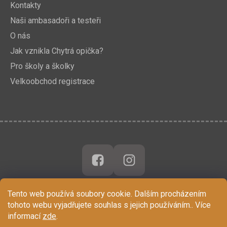
Kontakty
Naši ambasadoři a testeři
O nás
Jak vznikla Chytrá opička?
Pro školy a školky
Velkoobchod registrace
Tento web používá soubory cookie. Dalším procházením
tohoto webu vyjadřujete souhlas s jejich používáním.. Více
informací
zde
.