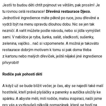
Jestli to budou děti chtít pojmout ve větším, pak prosím! Je
tu rovnou celá restaurace!
Dřevěná restaurace Djeco.
Jednotlivé ingredience máte pěkně po ruce, jsou dřevěné a
vydrží být na menu opravdu dlouhou dobu. Nic se jen tak
nezničí. A vařit můžete podle návodu, nebo si jídla vymýšlet
sami. V nabídce je ryba, šunka, salát, sladkosti, sušenky,
zelenina, vajíčko… nač si vzpomenete. A možná je takováto
restaurace dobrým motivem k tomu si pak doma třeba
z kartonu nebo malých dřevíček, ještě nějaké jiné ingredience
přivyrobit!
Rodiče pak pohostí děti
A když už se bude blížit večer, je čas, aby se najedli také malí
hostitelé, kteří právě plyšáčky a panenky a autíčka uložily ke
spánku. A abyste měli, milí rodiče, malou inspiraci, našli jsme
pro vás a vyzkoušeli několik pomazánek, které se hodí na