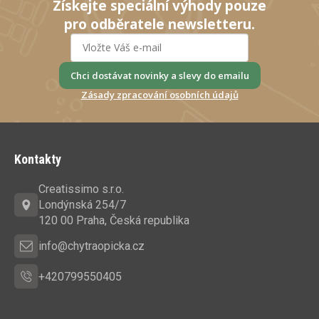
Získejte speciální výhody pouze
pro odběratele newsletteru.
Chci dostávat novinky a slevy do emailu
Zásady zpracování osobních údajů
Z
á
Kontakty
p
a
Creatissimo s.r.o.
t
Londýnská 254/7
í
120 00 Praha, Česká republika
info@chytraopicka.cz
+420799550405