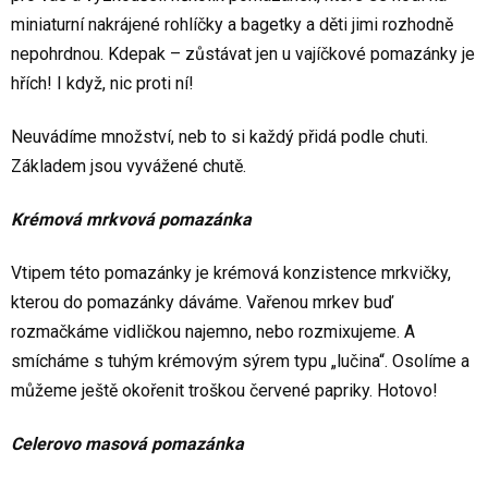
miniaturní nakrájené rohlíčky a bagetky a děti jimi rozhodně
nepohrdnou. Kdepak – zůstávat jen u vajíčkové pomazánky je
hřích! I když, nic proti ní!
Neuvádíme množství, neb to si každý přidá podle chuti.
Základem jsou vyvážené chutě.
Krémová mrkvová pomazánka
Vtipem této pomazánky je krémová konzistence mrkvičky,
kterou do pomazánky dáváme. Vařenou mrkev buď
rozmačkáme vidličkou najemno, nebo rozmixujeme. A
smícháme s tuhým krémovým sýrem typu „lučina“. Osolíme a
můžeme ještě okořenit troškou červené papriky. Hotovo!
Celerovo masová pomazánka