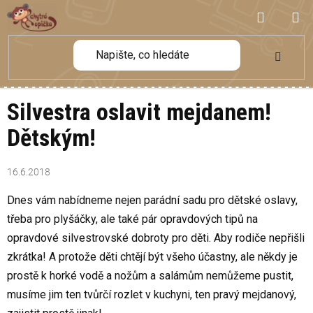
Přejít
NÁKUP
na
obsah
KOŠÍK
Silvestra oslavit mejdanem!
Dětským!
16.6.2018
Dnes vám nabídneme nejen parádní sadu pro dětské oslavy,
třeba pro plyšáčky, ale také pár opravdových tipů na
opravdové silvestrovské dobroty pro děti. Aby rodiče nepřišli
zkrátka! A protože děti chtějí být všeho účastny, ale někdy je
prostě k horké vodě a nožům a salámům nemůžeme pustit,
musíme jim ten tvůrčí rozlet v kuchyni, ten pravý mejdanový,