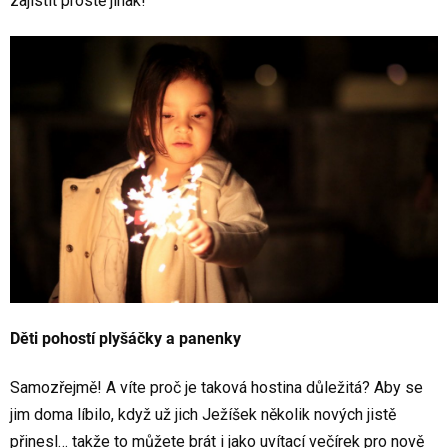
zajistit prostě jinak!
Děti pohostí plyšáčky a panenky
Samozřejmě! A víte proč je taková hostina důležitá? Aby se
jim doma líbilo, když už jich Ježíšek několik nových jistě
přinesl… takže to můžete brát i jako uvítací večírek pro nově