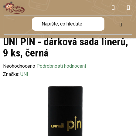
Přejít
NÁKUP
na
obsah
KOŠÍK
UNI PIN - dárková sada linerů,
9 ks, černá
Průměrné
Neohodnoceno
Podrobnosti hodnocení
hodnocení
Značka:
UNI
produktu
je
0,0
z
5
hvězdiček.