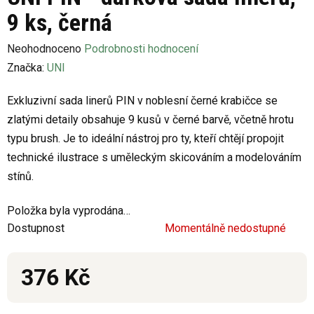
9 ks, černá
Průměrné
Neohodnoceno
Podrobnosti hodnocení
hodnocení
Značka:
UNI
produktu
Exkluzivní sada linerů PIN v noblesní černé krabičce se
je
zlatými detaily obsahuje 9 kusů v černé barvě, včetně hrotu
0,0
typu brush. Je to ideální nástroj pro ty, kteří chtějí propojit
z
technické ilustrace s uměleckým skicováním a modelováním
5
stínů.
hvězdiček.
Položka byla vyprodána…
Dostupnost
Momentálně nedostupné
376 Kč
Měrná cena: