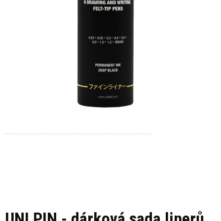
UNI PIN - dárková sada linerů,