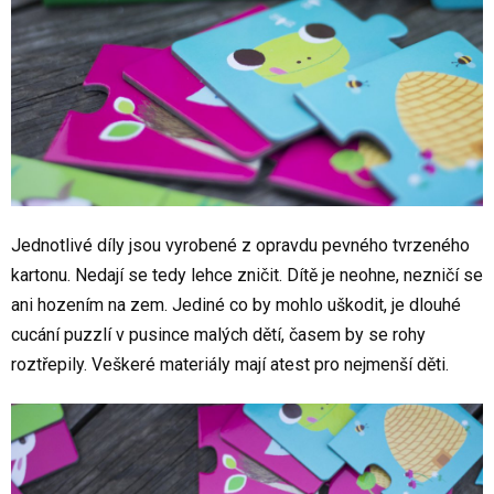
Jednotlivé díly jsou vyrobené z opravdu pevného tvrzeného
kartonu. Nedají se tedy lehce zničit. Dítě je neohne, nezničí se
ani hozením na zem. Jediné co by mohlo uškodit, je dlouhé
cucání puzzlí v pusince malých dětí, časem by se rohy
roztřepily. Veškeré materiály mají atest pro nejmenší děti.