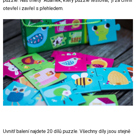
puzzle. Náš tříletý Adámek, který puzzle testoval, ji za chvíli
otevřel i zavřel s přehledem.
Uvnitř balení najdete 20 dílů puzzle. Všechny díly jsou stejně