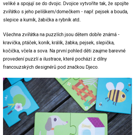
veliké a spojují se do dvojic. Dvojice vytvoříte tak, že spojíte
zvířátko s jeho pelíškem/domečkem - např. pejsek a bouda,
slepice a kurník, žabička a rybník atd..
Všechna zvířátka na puzzlích jsou dětem dobře známá -
kravička, ptáček, koník, králík, žabka, pejsek, slepička,
kočička, včela a sova. Na první pohled děti zaujme barevné
provedení puzzlí a ilustrace, které pochází z dílny
francouzských designérů pod značkou Djeco.