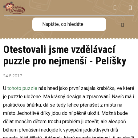
Přejít
NÁKUP
na
obsah
KOŠÍK
Otestovali jsme vzdělávací
puzzle pro nejmenší - Pelíšky
24.5.2017
U
tohoto puzzle
nás hned jako první zaujala krabička, ve které
je puzzle uložené. Má krásný design a zpracování. Navíc má i
praktickou šňůrku, dá se tedy lehce přenášet z místa na
místo.Jednotlivé dílky jdou do ní pěkně uložit. Možná bude
dělat menším dětem trochu problém ji otevřít, ale alespoň
během přenášení nedojde k vysypání jednotlivých dílů