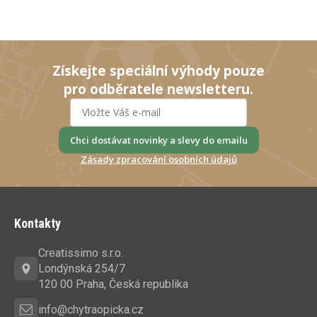
Získejte speciální výhody pouze
pro odběratele newsletteru.
Chci dostávat novinky a slevy do emailu
Zásady zpracování osobních údajů
Z
á
Kontakty
p
a
Creatissimo s.r.o.
t
Londýnská 254/7
í
120 00 Praha, Česká republika
info@chytraopicka.cz