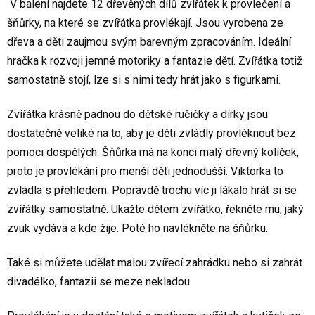
V balení najdete 12 dřevěných dílů zvířátek k provlečení a
šňůrky, na které se zvířátka provlékají. Jsou vyrobena ze
dřeva a děti zaujmou svým barevným zpracováním. Ideální
hračka k rozvoji jemné motoriky a fantazie dětí. Zvířátka totiž
samostatně stojí, lze si s nimi tedy hrát jako s figurkami.
Zvířátka krásně padnou do dětské ručičky a dírky jsou
dostatečně veliké na to, aby je děti zvládly provléknout bez
pomoci dospělých. Šňůrka má na konci malý dřevný kolíček,
proto je provlékání pro menší děti jednodušší. Viktorka to
zvládla s přehledem. Popravdě trochu víc ji lákalo hrát si se
zvířátky samostatně. Ukažte dětem zvířátko, řekněte mu, jaký
zvuk vydává a kde žije. Poté ho navlékněte na šňůrku.
Také si můžete udělat malou zvířecí zahrádku nebo si zahrát
divadélko, fantazii se meze nekladou.