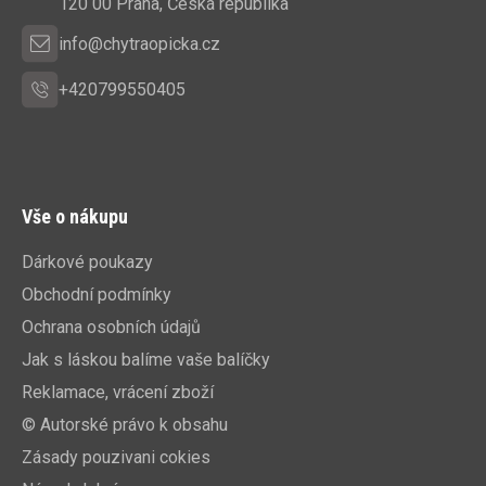
í
120 00 Praha, Česká republika
info@chytraopicka.cz
+420799550405
Vše o nákupu
Dárkové poukazy
Obchodní podmínky
Ochrana osobních údajů
Jak s láskou balíme vaše balíčky
Reklamace, vrácení zboží
© Autorské právo k obsahu
Zásady pouzivani cokies