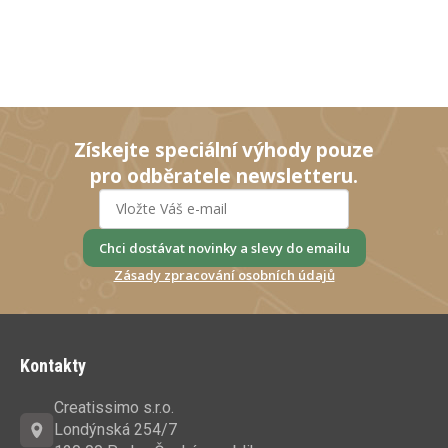
Získejte speciální výhody pouze
pro odběratele newsletteru.
Chci dostávat novinky a slevy do emailu
Zásady zpracování osobních údajů
Z
á
Kontakty
p
a
Creatissimo s.r.o.
t
Londýnská 254/7