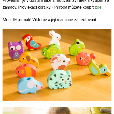
Provlékání je v dostání také s motivem zvířátek a kytiček ze
zahrady. Provlékací korálky - Příroda můžete koupit
zde
.
Moc děkuji malé Viktorce a její mamince za testování.