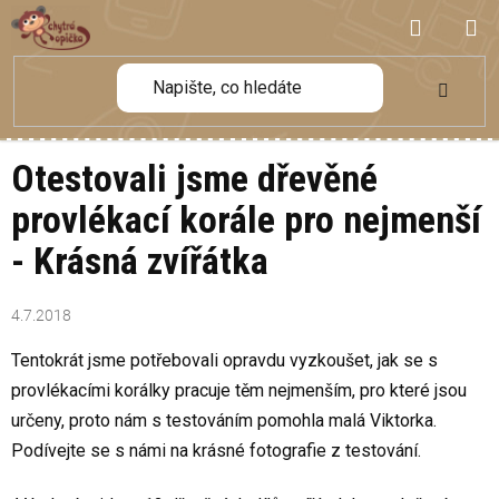
Přejít
NÁKUP
na
obsah
KOŠÍK
Otestovali jsme dřevěné
provlékací korále pro nejmenší
- Krásná zvířátka
4.7.2018
Tentokrát jsme potřebovali opravdu vyzkoušet, jak se s
provlékacími korálky pracuje těm nejmenším, pro které jsou
určeny, proto nám s testováním pomohla malá Viktorka.
Podívejte se s námi na krásné fotografie z testování.