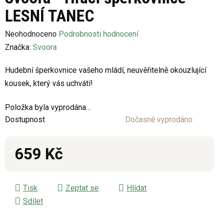
LESNÍ TANEC
Průměrné
Neohodnoceno
Podrobnosti hodnocení
hodnocení
Značka:
Svoora
produktu
Hudební šperkovnice vašeho mládí, neuvěřitelně okouzlující
je
kousek, který vás uchvátí!
0,0
z
Položka byla vyprodána…
5
Dostupnost
Dočasně vyprodáno
hvězdiček.
659 Kč
Měrná cena:
Tisk
Zeptat se
Hlídat
Sdílet