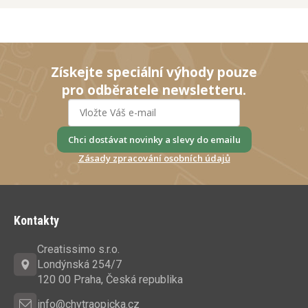
Získejte speciální výhody pouze
pro odběratele newsletteru.
Chci dostávat novinky a slevy do emailu
Zásady zpracování osobních údajů
Z
á
Kontakty
p
a
Creatissimo s.r.o.
t
Londýnská 254/7
í
120 00 Praha, Česká republika
info@chytraopicka.cz