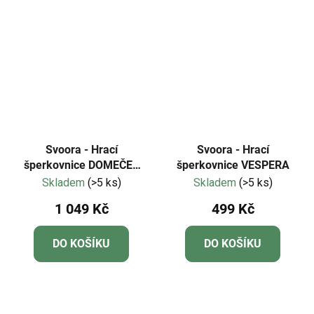
Svoora - Hrací
Svoora - Hrací
šperkovnice DOMEČEK
šperkovnice VESPERA
NA STROMĚ
Skladem
(>5 ks)
Skladem
(>5 ks)
1 049 Kč
499 Kč
DO KOŠÍKU
DO KOŠÍKU