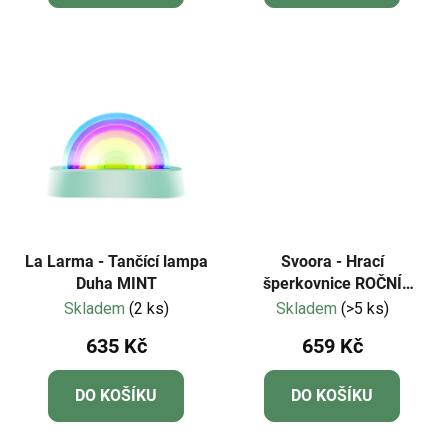
La Larma - Tančící lampa
Svoora - Hrací
Duha MINT
šperkovnice ROČNÍ
OBDOBÍ
Skladem
(2 ks)
Skladem
(>5 ks)
635 Kč
659 Kč
DO KOŠÍKU
DO KOŠÍKU