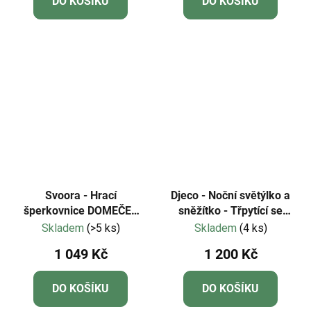
DO KOŠÍKU
DO KOŠÍKU
Svoora - Hrací
Djeco - Noční světýlko a
šperkovnice DOMEČEK
sněžítko - Třpytící se
PRO VÍLY
jednorožec
Skladem
(>5 ks)
Skladem
(4 ks)
1 049 Kč
1 200 Kč
DO KOŠÍKU
DO KOŠÍKU