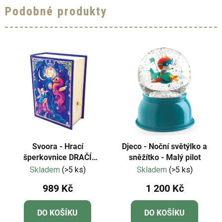
Podobné produkty
Svoora - Hrací
Djeco - Noční světýlko a
šperkovnice DRAČÍ
sněžítko - Malý pilot
DÍVKA
Skladem
(>5 ks)
Skladem
(>5 ks)
989 Kč
1 200 Kč
DO KOŠÍKU
DO KOŠÍKU