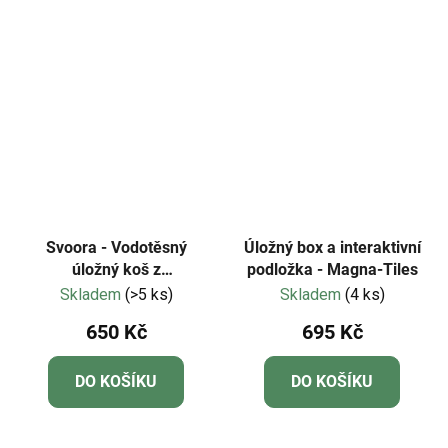
Svoora - Vodotěsný
Úložný box a interaktivní
úložný koš z
podložka - Magna-Tiles
omyvatelného
Skladem
(>5 ks)
Skladem
(4 ks)
kraftového papíru
650 Kč
695 Kč
"Vzdušné balóny"
DO KOŠÍKU
DO KOŠÍKU