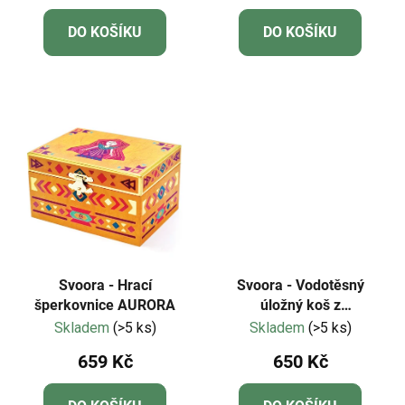
DO KOŠÍKU
DO KOŠÍKU
Svoora - Hrací
Svoora - Vodotěsný
šperkovnice AURORA
úložný koš z
omyvatelného
Skladem
(>5 ks)
Skladem
(>5 ks)
kraftového papíru
659 Kč
650 Kč
"Zvířátka"