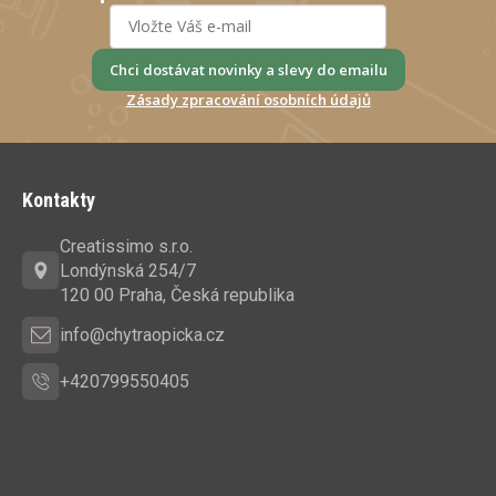
Chci dostávat novinky a slevy do emailu
Zásady zpracování osobních údajů
Z
á
Kontakty
p
a
Creatissimo s.r.o.
t
Londýnská 254/7
í
120 00 Praha, Česká republika
info@chytraopicka.cz
+420799550405