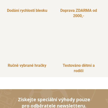
y
v
Dodání rychlostí blesku
Doprava ZDARMA od
ý
2000,-
p
i
s
u
Ručně vybrané hračky
Testováno dětmi a
rodiči
Získejte speciální výhody pouze
pro odběratele newsletteru.