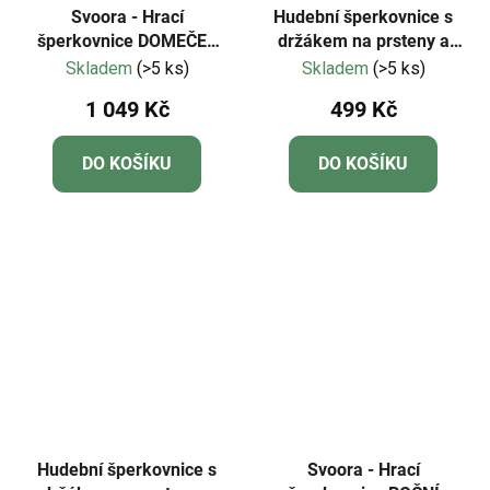
Svoora - Hrací
Hudební šperkovnice s
šperkovnice DOMEČEK
držákem na prsteny a
NA STROMĚ
širokým zrcadlem Léto
Skladem
(>5 ks)
Skladem
(>5 ks)
1 049 Kč
499 Kč
DO KOŠÍKU
DO KOŠÍKU
Hudební šperkovnice s
Svoora - Hrací