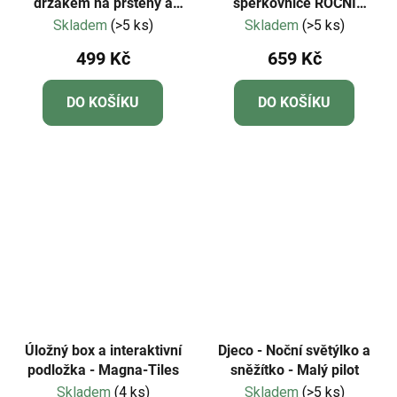
držákem na prsteny a
šperkovnice ROČNÍ
širokým zrcadlem Šťastní
OBDOBÍ
Skladem
(>5 ks)
Skladem
(>5 ks)
ptáci
499 Kč
659 Kč
DO KOŠÍKU
DO KOŠÍKU
Úložný box a interaktivní
Djeco - Noční světýlko a
podložka - Magna-Tiles
sněžítko - Malý pilot
Skladem
(4 ks)
Skladem
(>5 ks)