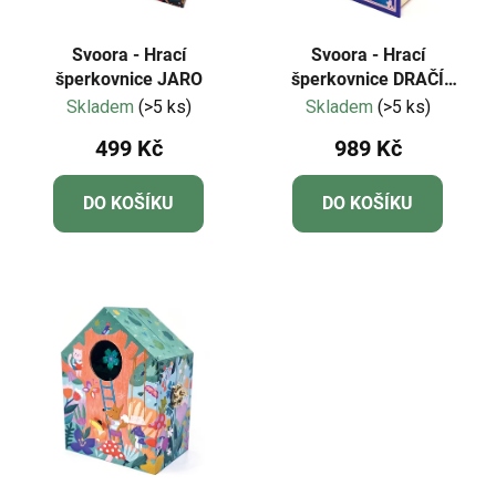
o
u
d
k
Svoora - Hrací
Svoora - Hrací
u
šperkovnice JARO
šperkovnice DRAČÍ
t
DÍVKA
Skladem
(>5 ks)
Skladem
(>5 ks)
k
ů
t
499 Kč
989 Kč
ů
DO KOŠÍKU
DO KOŠÍKU