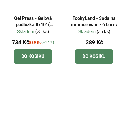
Gel Press - Gelová
TookyLand - Sada na
podložka 8x10" (
mramorování - 6 barev
20,32x25,4cm)
Skladem
(>5 ks)
Skladem
(>5 ks)
734 Kč
289 Kč
(–17 %)
889 Kč
DO KOŠÍKU
DO KOŠÍKU