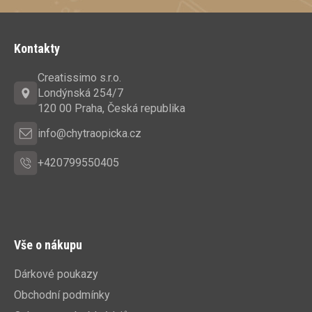
Z
á
Kontakty
p
a
Creatissimo s.r.o.
t
Londýnská 254/7
í
120 00 Praha, Česká republika
info@chytraopicka.cz
+420799550405
Vše o nákupu
Dárkové poukazy
Obchodní podmínky