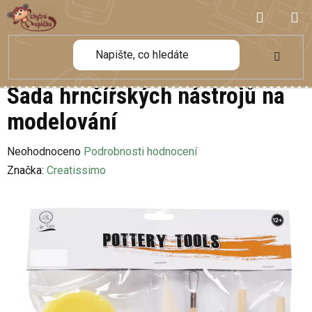
Přejít
NÁKUP
na
obsah
KOŠÍK
Sada hrnčířských nástrojů na
modelování
Průměrné
Neohodnoceno
Podrobnosti hodnocení
hodnocení
Značka:
Creatissimo
produktu
je
0,0
z
5
hvězdiček.