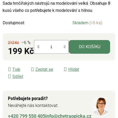
Sada hrnčířských nástrojů na modelování velká. Obsahuje 8
je
kusů všeho co potřebujete k modelování s hlínou.
0,0
z
Dostupnost
Skladem
(>5 ks)
5
hvězdiček.
–6 %
212 Kč
DO KOŠÍKU
199 Kč
Měrná cena:
Tisk
Zeptat se
Hlídat
Sdílet
Potřebujete poradit?
Neváhejte nás kontaktovat.
+420 799 550 405
info@chytraopicka.cz