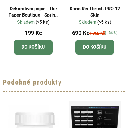
Dekorativní papír - The
Karin Real brush PRO 12
Paper Boutique - Spring
Skin
Gnomes 8x8"
Skladem
(>5 ks)
Skladem
(>5 ks)
199 Kč
690 Kč
(–34 %)
1 052 Kč
DO KOŠÍKU
DO KOŠÍKU
Podobné produkty