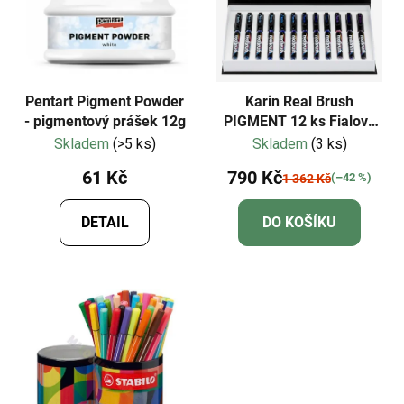
Pentart Pigment Powder
Karin Real Brush
- pigmentový prášek 12g
PIGMENT 12 ks Fialovo
modré odstíny
Skladem
(>5 ks)
Skladem
(3 ks)
61 Kč
790 Kč
(–42 %)
1 362 Kč
DETAIL
DO KOŠÍKU