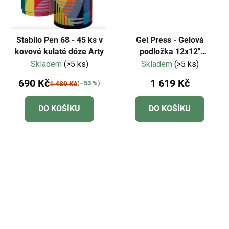
Stabilo Pen 68 - 45 ks v
Gel Press - Gelová
kovové kulaté dóze Arty
podložka 12x12"
(30,5x30,5cm)
Skladem
(>5 ks)
Skladem
(>5 ks)
690 Kč
1 619 Kč
(–53 %)
1 489 Kč
DO KOŠÍKU
DO KOŠÍKU