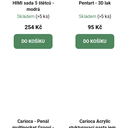
HIMI sada 5 štětců -
Pentart - 3D lak
modrá
Skladem
(>5 ks)
Skladem
(>5 ks)
254 Kč
95 Kč
DO KOŠÍKU
DO KOŠÍKU
Carioca - Penál
Carioca Acrylic
multipocket Groovi -
stukturovací pasta jemná