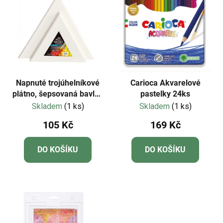
Napnuté trojúhelníkové
Carioca Akvarelové
plátno, šepsovaná bavlna
pastelky 24ks
30cm
Skladem
(1 ks)
Skladem
(1 ks)
105 Kč
169 Kč
DO KOŠÍKU
DO KOŠÍKU