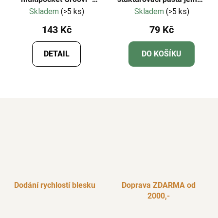
prázdný
75 ml
Skladem
(>5 ks)
Skladem
(>5 ks)
143 Kč
79 Kč
DETAIL
DO KOŠÍKU
Dodání rychlostí blesku
Doprava ZDARMA od
2000,-