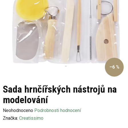
–6 %
Sada hrnčířských nástrojů na
modelování
Průměrné
Neohodnoceno
Podrobnosti hodnocení
hodnocení
Značka:
Creatissimo
produktu