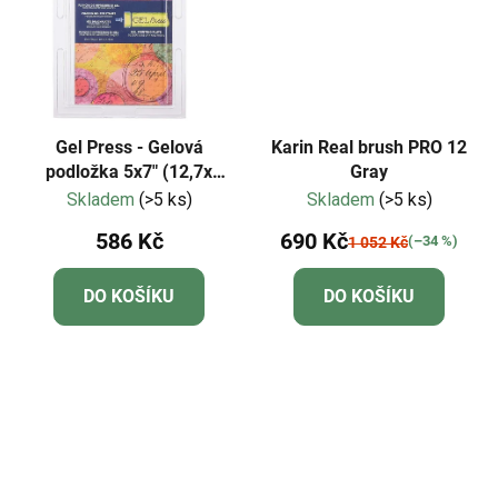
Gel Press - Gelová
Karin Real brush PRO 12
podložka 5x7" (12,7x
Gray
17,8cm)
Skladem
(>5 ks)
Skladem
(>5 ks)
586 Kč
690 Kč
(–34 %)
1 052 Kč
DO KOŠÍKU
DO KOŠÍKU