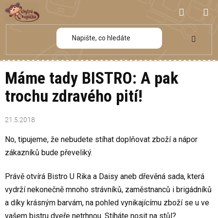
Přejít
NÁKUP
na
obsah
KOŠÍK
Máme tady BISTRO: A pak
trochu zdravého pití!
21.5.2018
No, tipujeme, že nebudete stíhat doplňovat zboží a nápor
zákazníků bude převeliký.
Právě otvírá Bistro U Rika a Daisy aneb dřevěná sada, která
vydrží nekonečně mnoho strávníků, zaměstnanců i brigádníků
a díky krásným barvám, na pohled vynikajícímu zboží se u ve
vašem bistru dveře netrhnou. Stíháte nosit na stůl?