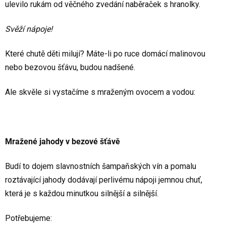
ulevilo rukám od věčného zvedání naběraček s hranolky.
Svěží nápoje!
Které chutě děti milují? Máte-li po ruce domácí malinovou
nebo bezovou šťávu, budou nadšené.
Ale skvěle si vystačíme s mraženým ovocem a vodou:
Mražené jahody v bezové šťávě
Budí to dojem slavnostních šampaňských vín a pomalu
roztávající jahody dodávají perlivému nápoji jemnou chuť,
která je s každou minutkou silnější a silnější.
Potřebujeme: