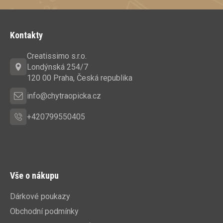
Z
á
Kontakty
p
a
Creatissimo s.r.o.
t
Londýnská 254/7
í
120 00 Praha, Česká republika
info@chytraopicka.cz
+420799550405
Vše o nákupu
Dárkové poukazy
Obchodní podmínky