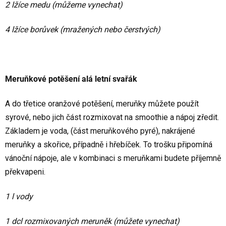
2 lžíce medu (můžeme vynechat)
4 lžíce borůvek (mražených nebo čerstvých)
Meruňkové potěšení alá letní svařák
A do třetice oranžové potěšení, meruňky můžete použít
syrové, nebo jich část rozmixovat na smoothie a nápoj zředit.
Základem je voda, (část meruňkového pyré), nakrájené
meruňky a skořice, případně i hřebíček. To trošku připomíná
vánoční nápoje, ale v kombinaci s meruňkami budete příjemně
překvapeni.
1 l vody
1 dcl rozmixovaných meruněk (můžete vynechat)