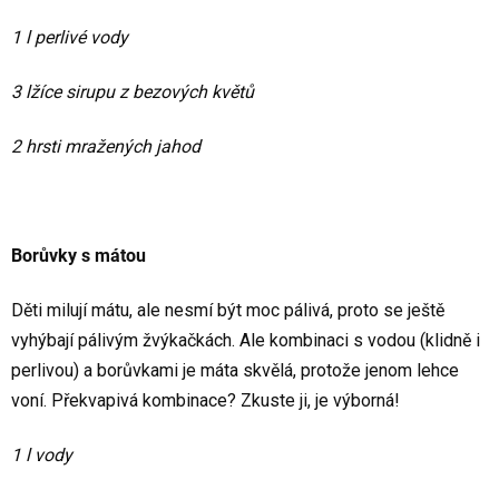
1 l perlivé vody
3 lžíce sirupu z bezových květů
2 hrsti mražených jahod
Borůvky s mátou
Děti milují mátu, ale nesmí být moc pálivá, proto se ještě
vyhýbají pálivým žvýkačkách. Ale kombinaci s vodou (klidně i
perlivou) a borůvkami je máta skvělá, protože jenom lehce
voní. Překvapivá kombinace? Zkuste ji, je výborná!
1 l vody