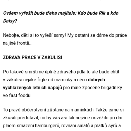
Ovšem vyřešit bude třeba majitele: Kdo bude Rik a kdo
Daisy?
Nebojte, děti si to vyřeší samy! My ostatní se dáme do práce
na jiné frontě...
ZDRAVÁ PRÁCE V ZÁKULISÍ
Po takové smršti ne úplně zdravého jídla to ale bude chtít
v zákulisí nějaké fígle od maminky a něco
dobrých
vychlazených letních nápojů
pro malé zpocené brigádníky
ve fast foodu.
To pravé občerstvení zůstane na maminkách. Takže jsme si
zkusili představit, co by vás asi tak nejvíce osvěžilo po dni
plném smažení hamburgerů, rovnání salátů a plátků sýrů a