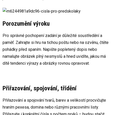
Porozumění výroku
Pro správné pochopení zadání je důležité soustředění a
paměť. Zahrajte si hru na tichou poštu nebo na ozvěnu, čtěte
pohádky před spaním. Napište popletený dopis nebo
namalujte obrázek plný nesmyslů a hned uvidíte, jakou má
dítě tendenci výrazy a obrázky rovnou opravovat.
Přiřazování, spojování, třídění
Přiřazování a spojování tvarů, barev a velikostí procvičujte
hraním pexesa, domina nebo různými pracovními listy.
Přiřazujte i konkrétní čísla s počtem prvků – budou stačit