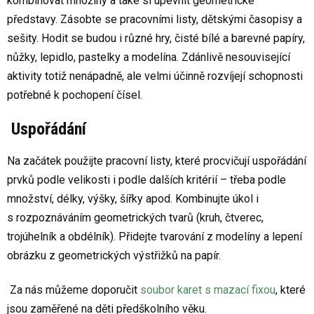
kombinovat množiny a také si upevnit geometrické
představy. Zásobte se pracovními listy, dětskými časopisy a
sešity. Hodit se budou i různé hry, čisté bílé a barevné papíry,
nůžky, lepidlo, pastelky a modelína. Zdánlivě nesouvisející
aktivity totiž nenápadně, ale velmi účinně rozvíjejí schopnosti
potřebné k pochopení čísel.
Uspořádání
Na začátek použijte pracovní listy, které procvičují uspořádání
prvků podle velikosti i podle dalších kritérií – třeba podle
množství, délky, výšky, šířky apod. Kombinujte úkol i
s rozpoznáváním geometrických tvarů (kruh, čtverec,
trojúhelník a obdélník). Přidejte tvarování z modelíny a lepení
obrázku z geometrických výstřižků na papír.
Za nás můžeme doporučit
soubor karet s mazací fixou
, které
jsou zaměřené na děti předškolního věku.