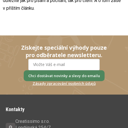
důležité jak pro psaní a počítání, tak pro čtení. A o tom zase
v příštím článku.
Získejte speciální výhody pouze
pro odběratele newsletteru.
Chci dostávat novinky a slevy do emailu
Zásady zpracování osobních údajů
Z
á
Kontakty
p
a
Creatissimo s.r.o.
t
Londýnská 254/7