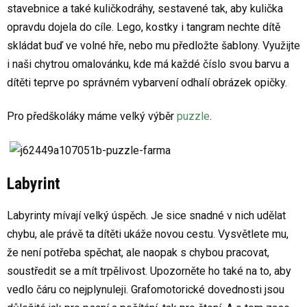
stavebnice a také kuličkodráhy, sestavené tak, aby kulička
opravdu dojela do cíle. Lego, kostky i tangram nechte dítě
skládat buď ve volné hře, nebo mu předložte šablony. Využijte
i naši chytrou omalovánku, kde má každé číslo svou barvu a
dítěti teprve po správném vybarvení odhalí obrázek opičky.
Pro předškoláky máme velký výběr
puzzle
.
Labyrint
Labyrinty mívají velký úspěch. Je sice snadné v nich udělat
chybu, ale právě ta dítěti ukáže novou cestu. Vysvětlete mu,
že není potřeba spěchat, ale naopak s chybou pracovat,
soustředit se a mít trpělivost. Upozorněte ho také na to, aby
vedlo čáru co nejplynuleji. Grafomotorické dovednosti jsou