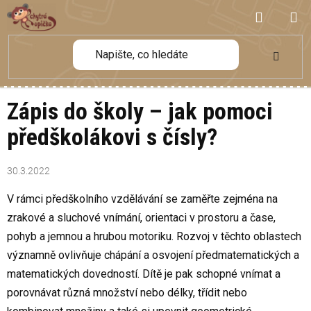
Přejít
NÁKUP
na
obsah
KOŠÍK
Zápis do školy – jak pomoci
předškolákovi s čísly?
30.3.2022
V rámci předškolního vzdělávání se zaměřte zejména na
zrakové a sluchové vnímání, orientaci v prostoru a čase,
pohyb a jemnou a hrubou motoriku. Rozvoj v těchto oblastech
významně ovlivňuje chápání a osvojení předmatematických a
matematických dovedností. Dítě je pak schopné vnímat a
porovnávat různá množství nebo délky, třídit nebo