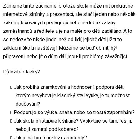
Záměrně tímto začínáme, protože škola může mít překrásné
internetové stránky a prezentaci, ale stačí jeden nebo několik
zakomplexovaných pedagogů nebo nedobré vztahy
zaměstnanců a ředitele a je na malér pro děti zaděláno. A to
se nedozvíte nikde jinde, než od lidí, jejichž děti již tuto
základní školu navštěvují. Můžeme se buď obrnit, být
připraveni, nebo jít o dům dál, jsou-li problémy závažnější.
Důležité otázky?
Jak probíhá známkování a hodnocení, podpora dětí,
kterým nevyhovuje klasický styl výuky, je tu možnost
doučování?
Podporuje se výuka, snaha, nebo se trestá zapomínání?
Jak škola přistupuje k šikaně? Vyskytuje se tam, řeší ji,
nebo ji zametá pod koberec?
Jak je na tom s inkluzí, asistenty?