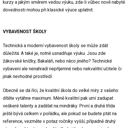
kurzy a jakým směrem vedou výuku, zda-li vůbec nově nabyté
dovednosti mohou při klasické výuce uplatnit.
VYBAVENOST ŠKOLY
Technická a moderní vybavenost školy se může zdát
důležitá. A také je, notně usnadňuje výuku. Jsou zde
žákovské knížky, Bakaláři, nebo něco jiného? Technické
vybavení ale nenahradí nepříjemné nebo nekvalitní učitele či
jinak nevhodné prostředí.
Obecně se dá říci, že kvalitní škola do velké míry z vašeho
dítěte vytáhne maximum. Méně kvalitní pak umí zadupat
veškeré talenty a zadělat na mindráky. První a druhá třída
ještě bývá celkem v pořádku, ale pokud se budete ptát na
reference, vezměte v potaz ročníky vyšší, případně druhý