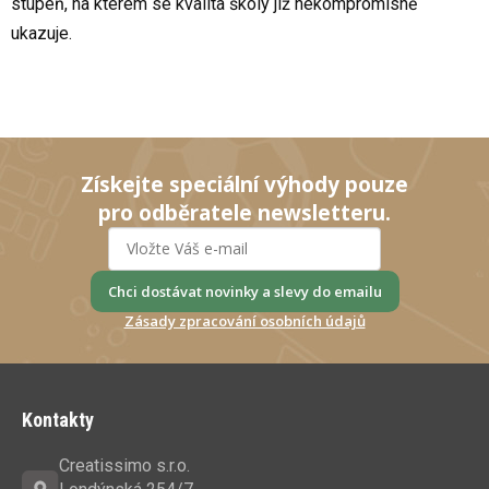
stupeň, na kterém se kvalita školy již nekompromisně
ukazuje.
Získejte speciální výhody pouze
pro odběratele newsletteru.
Chci dostávat novinky a slevy do emailu
Zásady zpracování osobních údajů
Z
á
Kontakty
p
a
Creatissimo s.r.o.