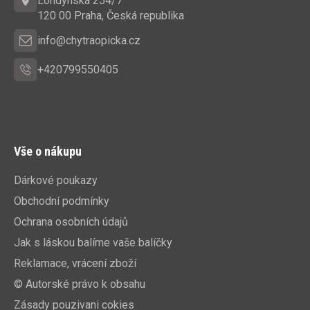
t
Londýnská 254/7
í
120 00 Praha, Česká republika
info@chytraopicka.cz
+420799550405
Vše o nákupu
Dárkové poukazy
Obchodní podmínky
Ochrana osobních údajů
Jak s láskou balíme vaše balíčky
Reklamace, vrácení zboží
© Autorské právo k obsahu
Zásady pouzivani cokies