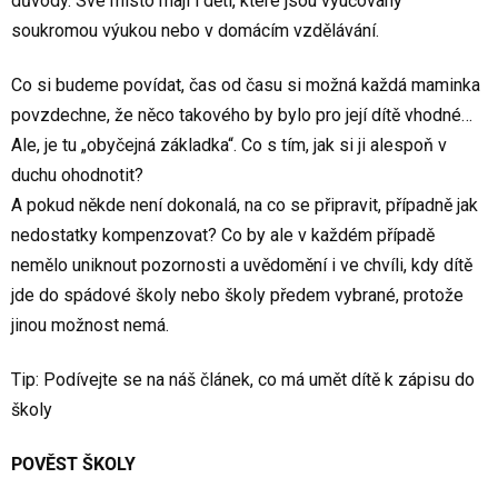
důvody. Své místo mají i děti, které jsou vyučovány
soukromou výukou nebo v domácím vzdělávání.
Co si budeme povídat, čas od času si možná každá maminka
povzdechne, že něco takového by bylo pro její dítě vhodné…
Ale, je tu „obyčejná základka“. Co s tím, jak si ji alespoň v
duchu ohodnotit?
A pokud někde není dokonalá, na co se připravit, případně jak
nedostatky kompenzovat? Co by ale v každém případě
nemělo uniknout pozornosti a uvědomění i ve chvíli, kdy dítě
jde do spádové školy nebo školy předem vybrané, protože
jinou možnost nemá.
Tip: Podívejte se na náš článek, co má umět dítě k zápisu do
školy
POVĚST ŠKOLY