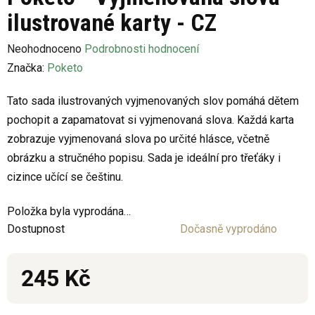
ilustrované karty - CZ
Průměrné
Neohodnoceno
Podrobnosti hodnocení
hodnocení
Značka:
Poketo
produktu
Tato sada ilustrovaných vyjmenovaných slov pomáhá dětem
je
pochopit a zapamatovat si vyjmenovaná slova. Každá karta
0,0
zobrazuje vyjmenovaná slova po určité hlásce, včetně
z
obrázku a stručného popisu. Sada je ideální pro třeťáky i
5
cizince učící se češtinu.
hvězdiček.
Položka byla vyprodána…
Dostupnost
Dočasně vyprodáno
245 Kč
Měrná cena: