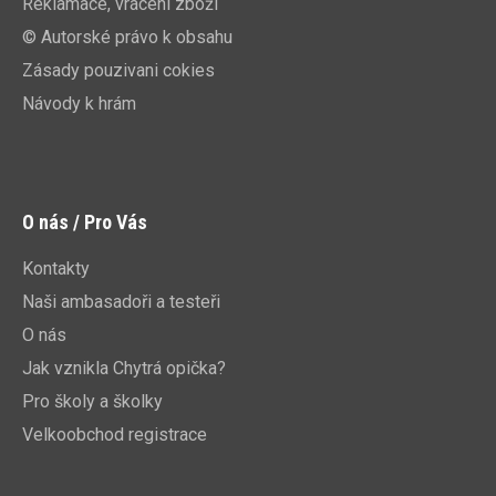
Reklamace, vrácení zboží
© Autorské právo k obsahu
Zásady pouzivani cokies
Návody k hrám
O nás / Pro Vás
Kontakty
Naši ambasadoři a testeři
O nás
Jak vznikla Chytrá opička?
Pro školy a školky
Velkoobchod registrace