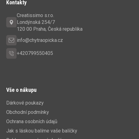
Kontakty
p
a
Creatissimo s.r.o.
t
Londýnská 254/7
í
120 00 Praha, Česká republika
info@chytraopicka.cz
+420799550405
Vše o nákupu
Dárkové poukazy
Obchodní podmínky
Ochrana osobních údajů
Jak s láskou balíme vaše balíčky