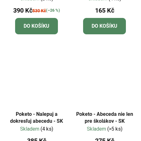
390 Kč
165 Kč
(–26 %)
530 Kč
DO KOŠÍKU
DO KOŠÍKU
Poketo - Nalepuj a
Poketo - Abeceda nie len
dokresľuj abecedu - SK
pre školákov - SK
Skladem
(4 ks)
Skladem
(>5 ks)
385 Kč
275 Kč