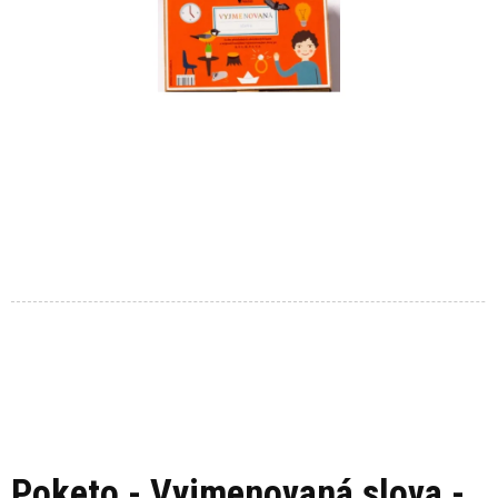
Poketo - Vyjmenovaná slova -