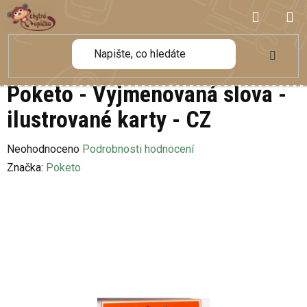
Přejít
NÁKUP
na
obsah
KOŠÍK
Poketo - Vyjmenovaná slova -
ilustrované karty - CZ
Průměrné
Neohodnoceno
Podrobnosti hodnocení
hodnocení
Značka:
Poketo
produktu
je
0,0
z
5
hvězdiček.