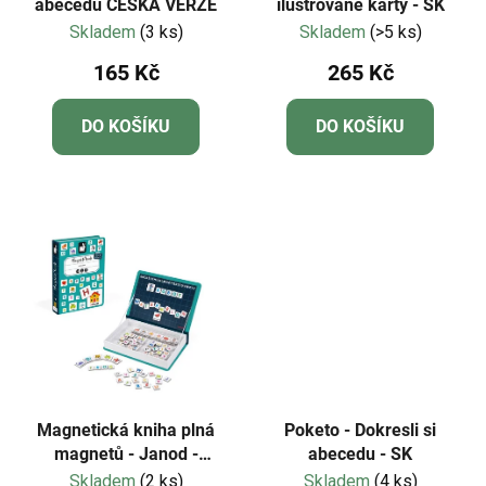
abecedu ČESKÁ VERZE
ilustrované karty - SK
Skladem
(3 ks)
Skladem
(>5 ks)
165 Kč
265 Kč
DO KOŠÍKU
DO KOŠÍKU
Magnetická kniha plná
Poketo - Dokresli si
magnetů - Janod -
abecedu - SK
Abeceda anglická
Skladem
(2 ks)
Skladem
(4 ks)