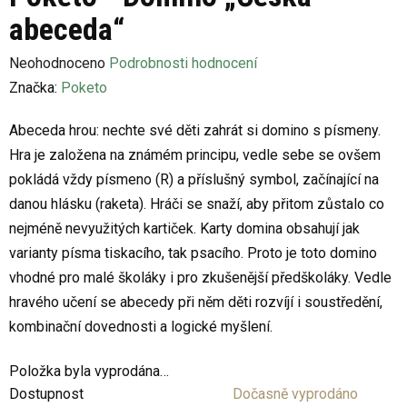
abeceda“
Průměrné
Neohodnoceno
Podrobnosti hodnocení
hodnocení
Značka:
Poketo
produktu
Abeceda hrou: nechte své děti zahrát si domino s písmeny.
je
Hra je založena na známém principu, vedle sebe se ovšem
0,0
pokládá vždy písmeno (R) a příslušný symbol, začínající na
z
danou hlásku (raketa). Hráči se snaží, aby přitom zůstalo co
5
nejméně nevyužitých kartiček. Karty domina obsahují jak
hvězdiček.
varianty písma tiskacího, tak psacího. Proto je toto domino
vhodné pro malé školáky i pro zkušenější předškoláky. Vedle
hravého učení se abecedy při něm děti rozvíjí i soustředění,
kombinační dovednosti a logické myšlení.
Položka byla vyprodána…
Dostupnost
Dočasně vyprodáno