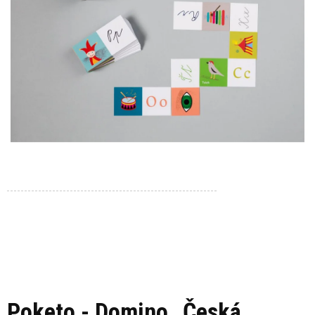
Poketo - Domino „Česká