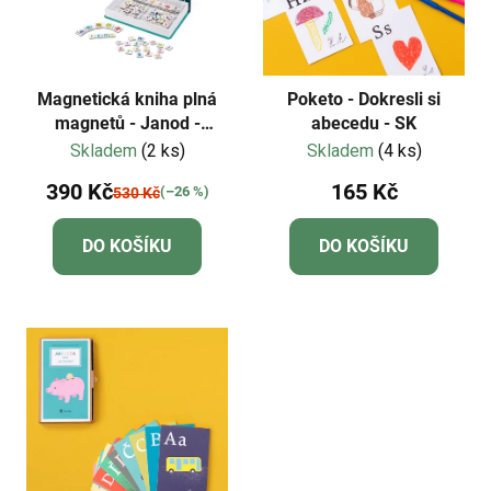
Magnetická kniha plná
Poketo - Dokresli si
magnetů - Janod -
abecedu - SK
Abeceda anglická
Skladem
(2 ks)
Skladem
(4 ks)
390 Kč
165 Kč
(–26 %)
530 Kč
DO KOŠÍKU
DO KOŠÍKU