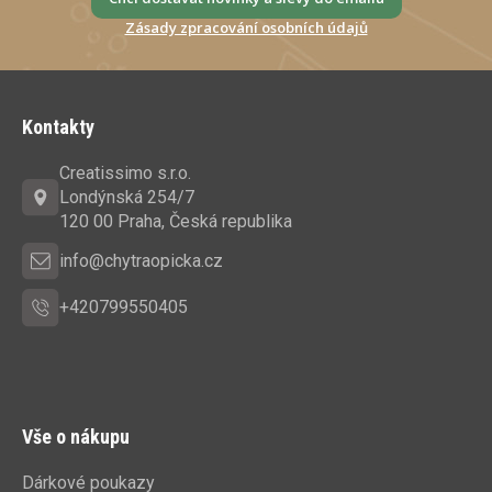
Zásady zpracování osobních údajů
Z
á
Kontakty
p
a
Creatissimo s.r.o.
t
Londýnská 254/7
í
120 00 Praha, Česká republika
info@chytraopicka.cz
+420799550405
Vše o nákupu
Dárkové poukazy