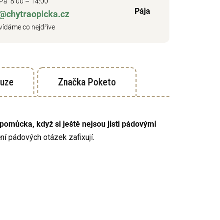
Pá 8:00 – 14:00
Pája
o@chytraopicka.cz
ídáme co nejdříve
kuze
Značka
Poketo
pomůcka, když si ještě nejsou jisti pádovými
ění pádových otázek zafixují.