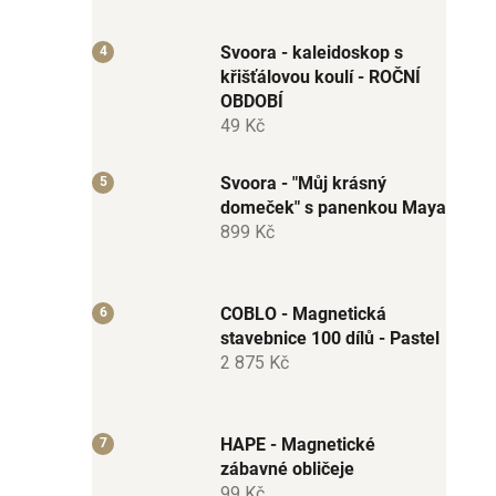
Svoora - kaleidoskop s
křišťálovou koulí - ROČNÍ
OBDOBÍ
49 Kč
Svoora - "Můj krásný
domeček" s panenkou Maya
899 Kč
COBLO - Magnetická
stavebnice 100 dílů - Pastel
2 875 Kč
HAPE - Magnetické
zábavné obličeje
99 Kč