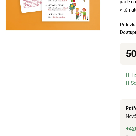
pádě na
z
v témat
5
hvězdič
Položka
Dostup
50
Měrn
Ti
Sd
Potř
Nevá
+42