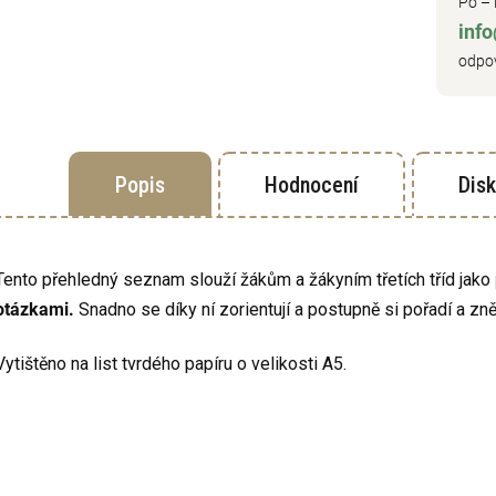
Po – 
inf
odpov
Popis
Hodnocení
Dis
Tento přehledný seznam slouží žákům a žákyním třetích tříd jako
otázkami.
Snadno se díky ní zorientují a postupně si pořadí a zn
Vytištěno na list tvrdého papíru o velikosti A5.