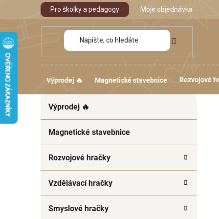
Přejít
Pro školky a pedagogy
Moje objednávka
na
obsah
Rozvojové h
Výprodej 🔥
Magnetické stavebnice
P
K
Přeskočit
Výprodej 🔥
a
kategorie
o
t
s
e
Magnetické stavebnice
t
g
r
o
Rozvojové hračky
a
r
i
n
Vzdělávací hračky
e
n
í
Smyslové hračky
p