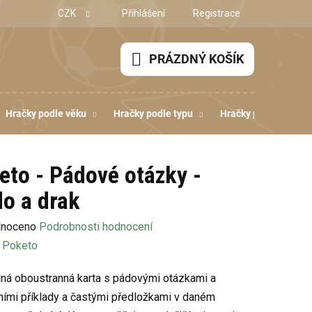
CZK
Přihlášení
Registrace
PRÁZDNÝ KOŠÍK
NÁKUPNÍ
KOŠÍK
Hračky podle věku
Hračky podle typu
Hračky podle dovedn
eto - Pádové otázky -
do a drak
né
noceno
Podrobnosti hodnocení
ení
:
Poketo
u
ná oboustranná karta s pádovými otázkami a
čními příklady a častými předložkami v daném