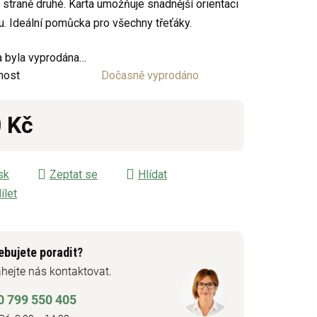
 straně druhé. Karta umožňuje snadnější orientaci
u. Ideální pomůcka pro všechny třeťáky.
ek.
 byla vyprodána…
nost
Dočasně vyprodáno
 Kč
á cena:
sk
Zeptat se
Hlídat
ílet
ebujete poradit?
hejte nás kontaktovat.
0 799 550 405