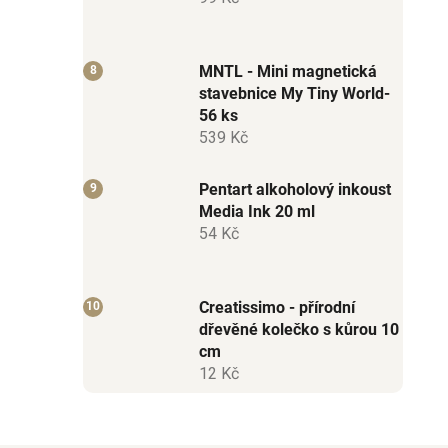
MNTL - Mini magnetická
stavebnice My Tiny World-
56 ks
539 Kč
Pentart alkoholový inkoust
Media Ink 20 ml
54 Kč
Creatissimo - přírodní
dřevěné kolečko s kůrou 10
cm
12 Kč