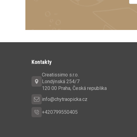
Z
á
Kontakty
p
Creatissimo s.r.o.
a
Londýnská 254/7
t
120 00 Praha, Česká republika
í
info@chytraopicka.cz
+420799550405