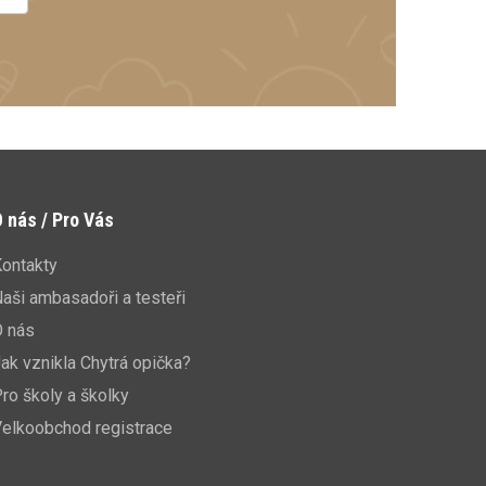
 nás / Pro Vás
ontakty
aši ambasadoři a testeři
O nás
ak vznikla Chytrá opička?
ro školy a školky
elkoobchod registrace