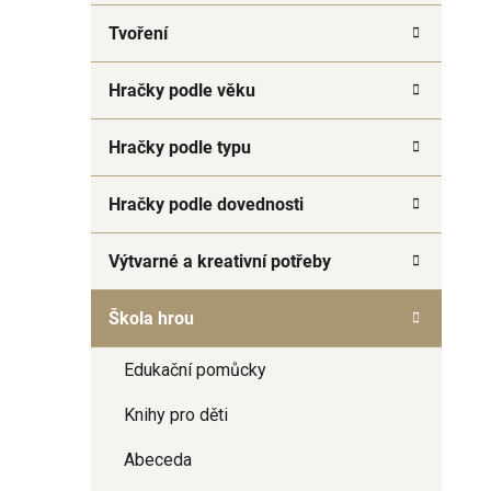
a
Tvoření
n
e
Hračky podle věku
l
Hračky podle typu
Hračky podle dovednosti
Výtvarné a kreativní potřeby
Škola hrou
Edukační pomůcky
Knihy pro děti
Abeceda