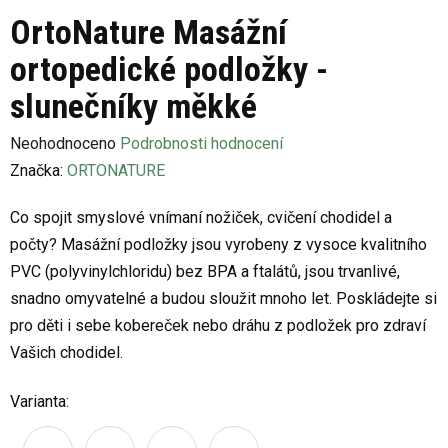
OrtoNature Masážní
ortopedické podložky -
slunečníky měkké
Průměrné
Neohodnoceno
Podrobnosti hodnocení
hodnocení
Značka:
ORTONATURE
produktu
Co spojit smyslové vnímaní nožiček, cvičení chodidel a
je
počty? Masážní podložky jsou vyrobeny z vysoce kvalitního
0,0
PVC (polyvinylchloridu) bez BPA a ftalátů, jsou trvanlivé,
z
snadno omyvatelné a budou sloužit mnoho let. Poskládejte si
5
pro děti i sebe kobereček nebo dráhu z podložek pro zdraví
hvězdiček.
Vašich chodidel.
Varianta: