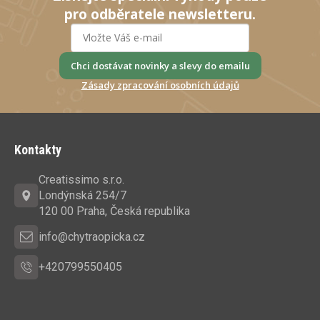
pro odběratele newsletteru.
Chci dostávat novinky a slevy do emailu
Zásady zpracování osobních údajů
Z
á
Kontakty
p
a
Creatissimo s.r.o.
t
Londýnská 254/7
í
120 00 Praha, Česká republika
info@chytraopicka.cz
+420799550405