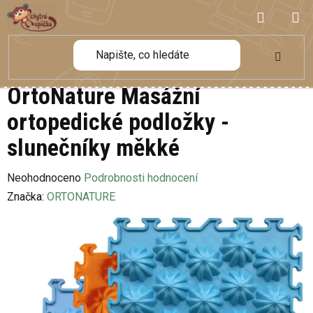
Přejít
NÁKUP
na
obsah
KOŠÍK
OrtoNature Masážní
ortopedické podložky -
slunečníky měkké
Průměrné
Neohodnoceno
Podrobnosti hodnocení
hodnocení
Značka:
ORTONATURE
produktu
je
0,0
z
5
hvězdiček.