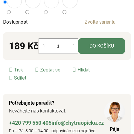
Dostupnost
Zvolte variantu
189 Kč
DO KOŠÍKU
Měrná cena:
Tisk
Zeptat se
Hlídat
Sdílet
Potřebujete poradit?
Neváhejte nás kontaktovat.
+420 799 550 405
info@chytraopicka.cz
Pája
Po – Pá 8:00 – 14:00
odpovídáme co nejdříve