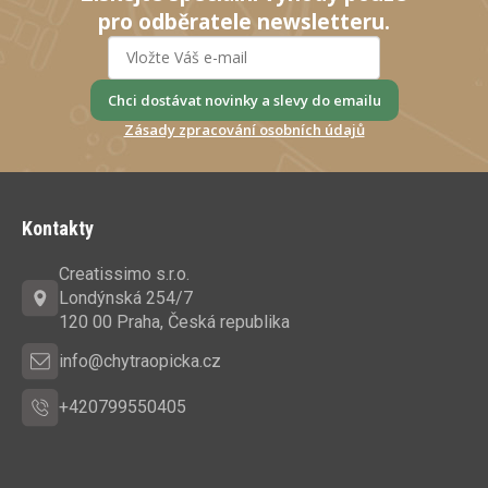
pro odběratele newsletteru.
Chci dostávat novinky a slevy do emailu
Zásady zpracování osobních údajů
Z
á
Kontakty
p
a
Creatissimo s.r.o.
t
Londýnská 254/7
í
120 00 Praha, Česká republika
info@chytraopicka.cz
+420799550405