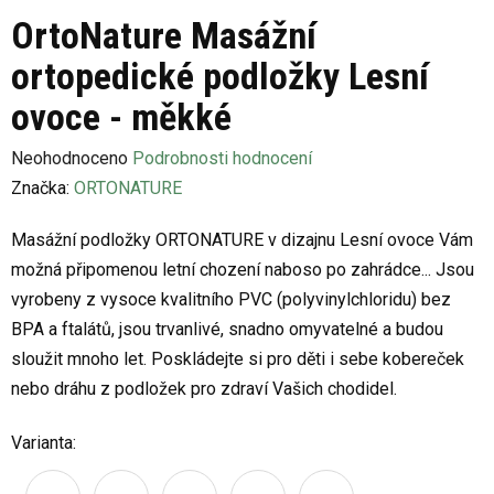
OrtoNature Masážní
ortopedické podložky Lesní
ovoce - měkké
Průměrné
Neohodnoceno
Podrobnosti hodnocení
hodnocení
Značka:
ORTONATURE
produktu
Masážní podložky ORTONATURE v dizajnu Lesní ovoce Vám
je
možná připomenou letní chození naboso po zahrádce... Jsou
0,0
vyrobeny z vysoce kvalitního PVC (polyvinylchloridu) bez
z
BPA a ftalátů, jsou trvanlivé, snadno omyvatelné a budou
5
sloužit mnoho let. Poskládejte si pro děti i sebe kobereček
hvězdiček.
nebo dráhu z podložek pro zdraví Vašich chodidel.
Varianta: