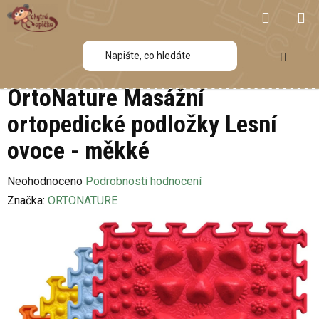
Přejít
NÁKUP
na
obsah
KOŠÍK
OrtoNature Masážní
ortopedické podložky Lesní
ovoce - měkké
Průměrné
Neohodnoceno
Podrobnosti hodnocení
hodnocení
Značka:
ORTONATURE
produktu
je
0,0
z
5
hvězdiček.