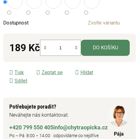
Dostupnost
Zvolte variantu
189 Kč
DO KOŠÍKU
Měrná cena:
Tisk
Zeptat se
Hlídat
Sdílet
Potřebujete poradit?
Neváhejte nás kontaktovat.
+420 799 550 405
info@chytraopicka.cz
Pája
Po – Pá 8:00 – 14:00
odpovídáme co nejdříve