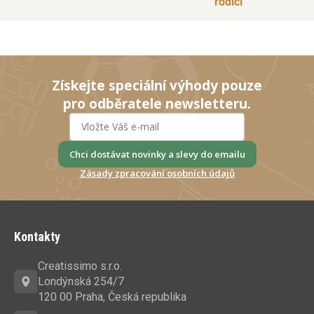
rodiči
Získejte speciální výhody pouze
pro odběratele newsletteru.
Chci dostávat novinky a slevy do emailu
Zásady zpracování osobních údajů
Z
á
Kontakty
p
a
Creatissimo s.r.o.
t
Londýnská 254/7
í
120 00 Praha, Česká republika