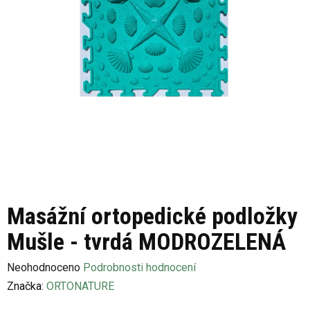
Masážní ortopedické podložky
Mušle - tvrdá MODROZELENÁ
Průměrné
Neohodnoceno
Podrobnosti hodnocení
hodnocení
Značka:
ORTONATURE
produktu