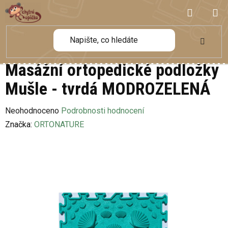
Přejít
NÁKUP
na
obsah
KOŠÍK
Masážní ortopedické podložky
Mušle - tvrdá MODROZELENÁ
Průměrné
Neohodnoceno
Podrobnosti hodnocení
hodnocení
Značka:
ORTONATURE
produktu
je
0,0
z
5
hvězdiček.