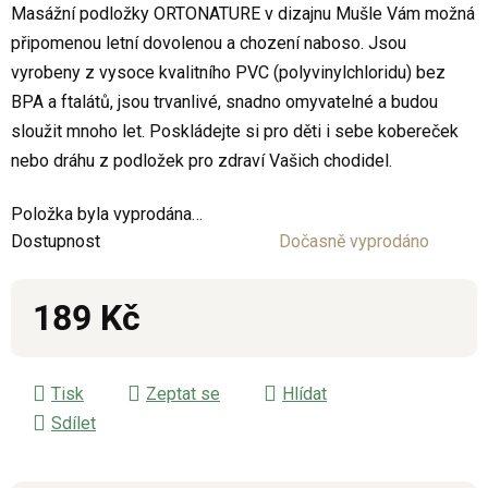
Masážní podložky ORTONATURE v dizajnu Mušle Vám možná
je
připomenou letní dovolenou a chození naboso. Jsou
0,0
vyrobeny z vysoce kvalitního PVC (polyvinylchloridu) bez
z
BPA a ftalátů, jsou trvanlivé, snadno omyvatelné a budou
5
sloužit mnoho let. Poskládejte si pro děti i sebe kobereček
hvězdiček.
nebo dráhu z podložek pro zdraví Vašich chodidel.
Položka byla vyprodána…
Dostupnost
Dočasně vyprodáno
189 Kč
Měrná cena:
Tisk
Zeptat se
Hlídat
Sdílet