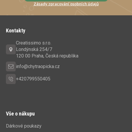
Zásady zpracování osobních údajů
Z
á
Kontakty
p
a
Creatissimo s.r.o.
t
Londýnská 254/7
í
120 00 Praha, Česká republika
info@chytraopicka.cz
+420799550405
Vše o nákupu
Dárkové poukazy