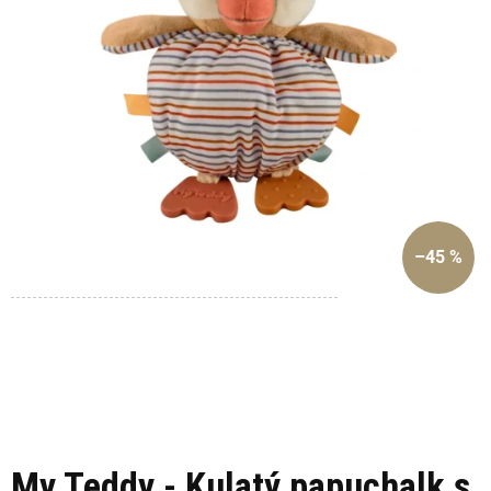
–45 %
My Teddy - Kulatý papuchalk s