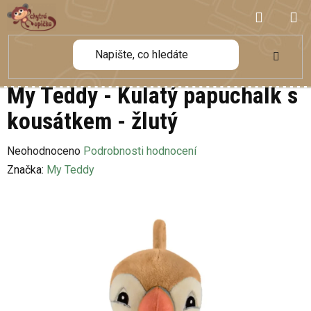
Přejít
NÁKUP
na
obsah
KOŠÍK
My Teddy - Kulatý papuchalk s
kousátkem - žlutý
Průměrné
Neohodnoceno
Podrobnosti hodnocení
hodnocení
Značka:
My Teddy
produktu
je
0,0
z
5
hvězdiček.