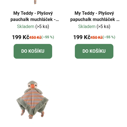
My Teddy - Plyšový
My Teddy - Plyšový
pauchalk muchláček -
papuchalk muchláček -
modrý
žlutý
Skladem
(>5 ks)
Skladem
(>5 ks)
199 Kč
199 Kč
(–55 %)
(–55 %)
450 Kč
450 Kč
DO KOŠÍKU
DO KOŠÍKU