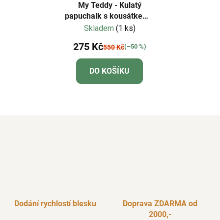
My Teddy - Kulatý
papuchalk s kousátkem -
modrý
Skladem
(1 ks)
275 Kč
(–50 %)
550 Kč
DO KOŠÍKU
Dodání rychlostí blesku
Doprava ZDARMA od
2000,-