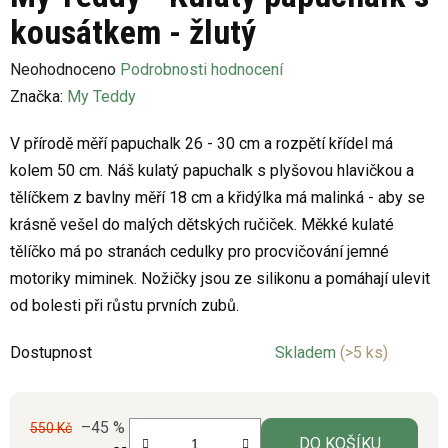
kousátkem - žlutý
Průměrné
Neohodnoceno
Podrobnosti hodnocení
hodnocení
Značka:
My Teddy
produktu
V přírodě měří papuchalk 26 - 30 cm a rozpětí křídel má
je
kolem 50 cm. Náš kulatý papuchalk s plyšovou hlavičkou a
0,0
tělíčkem z bavlny měří 18 cm a křidýlka má malinká - aby se
z
krásně vešel do malých dětských ručiček. Měkké kulaté
5
tělíčko má po stranách cedulky pro procvičování jemné
hvězdiček.
motoriky miminek. Nožičky jsou ze silikonu a pomáhají ulevit
od bolesti při růstu prvních zubů.
Dostupnost
Skladem
(>5 ks)
–45 %
550 Kč
DO KOŠÍKU