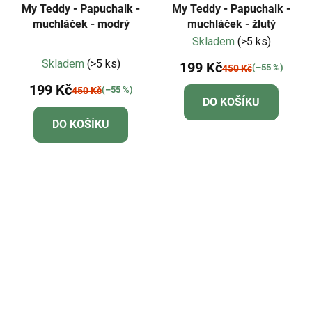
My Teddy - Papuchalk -
My Teddy - Papuchalk -
muchláček - modrý
muchláček - žlutý
Skladem
(>5 ks)
Průměrné
Skladem
(>5 ks)
199 Kč
(–55 %)
450 Kč
hodnocení
199 Kč
produktu
(–55 %)
450 Kč
DO KOŠÍKU
je
DO KOŠÍKU
5,0
z
5
hvězdiček.