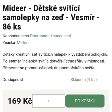
Mideer - Dětské svítící
samolepky na zeď - Vesmír -
86 ks
Průměrné
Neohodnoceno
Podrobnosti hodnocení
hodnocení
Značka:
MiDeer
produktu
Dětský kreativní set svítících nálepek k vyzdobení pokojíčku.
je
Po setmění nálepky svítí a dotvářejí atmosféru v místnosti.
0,0
Přeneste se pomocí nálepek do podmořského světa.
z
5
Dostupnost
Skladem
(4 ks)
hvězdiček.
169 Kč
DO KOŠÍKU
Měrná cena: