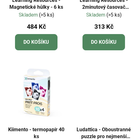
Learning Resources -
Learning Resources -
Magnetické hůlky - 6 ks
2minutový časovač
čištění zubů
Skladem
(>5 ks)
Skladem
(>5 ks)
484 Kč
313 Kč
DO KOŠÍKU
DO KOŠÍKU
Kiimento - termopapír 40
Ludattica - Oboustranné
ks
puzzle pro nejmenší