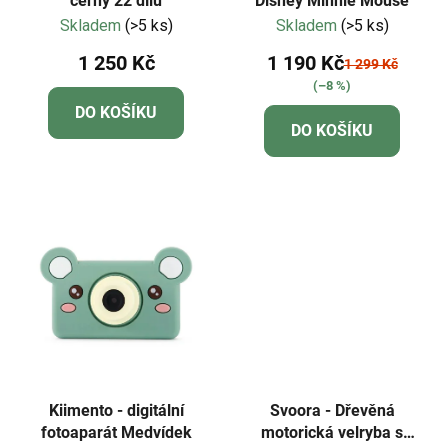
černý 22 dílů
Disney Minnie Mouse
Skladem
(>5 ks)
Skladem
(>5 ks)
1 250 Kč
1 190 Kč
1 299 Kč
(–8 %)
DO KOŠÍKU
DO KOŠÍKU
Kiimento - digitální
Svoora - Dřevěná
fotoaparát Medvídek
motorická velryba s