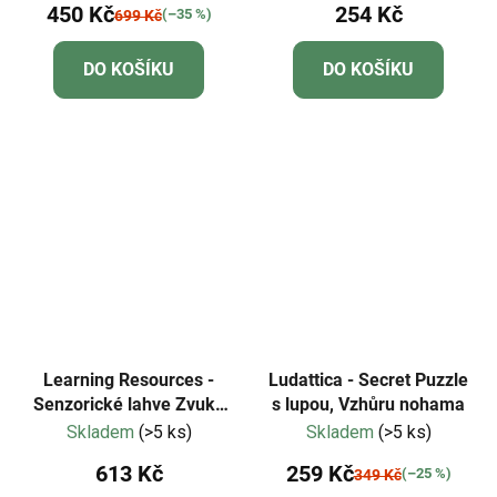
450 Kč
254 Kč
(–35 %)
699 Kč
DO KOŠÍKU
DO KOŠÍKU
Learning Resources -
Ludattica - Secret Puzzle
Senzorické lahve Zvuky
s lupou, Vzhůru nohama
deště
Skladem
(>5 ks)
Skladem
(>5 ks)
613 Kč
259 Kč
(–25 %)
349 Kč