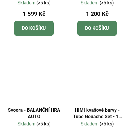
aktivitami
Skladem
(>5 ks)
Skladem
(>5 ks)
1 599 Kč
1 200 Kč
DO KOŠÍKU
DO KOŠÍKU
Svoora - BALANČNÍ HRA
HIMI kvašové barvy -
AUTO
Tube Gouache Set - 12
Colours (12 ml)
Skladem
(>5 ks)
Skladem
(>5 ks)