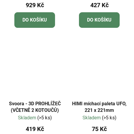
929 Kč
427 Kč
DO KOŠÍKU
DO KOŠÍKU
Svoora - 3D PROHLÍŽEČ
HIMI míchací paleta UFO,
(VČETNĚ 2 KOTOUČŮ)
221 x 221mm
Skladem
(>5 ks)
Skladem
(>5 ks)
419 Kč
75 Kč