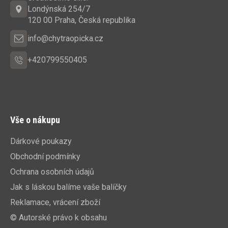
t
Londýnská 254/7
í
120 00 Praha, Česká republika
info@chytraopicka.cz
+420799550405
Vše o nákupu
Dárkové poukazy
Obchodní podmínky
Ochrana osobních údajů
Jak s láskou balíme vaše balíčky
Reklamace, vrácení zboží
© Autorské právo k obsahu