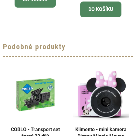
je
DO KOŠÍKU
3,7
z
5
hvězdiček.
Podobné produkty
COBLO - Transport set
Kiimento - mini kamera