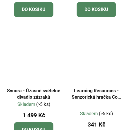
DO KOŠÍKU
DO KOŠÍKU
Svoora - Úžasné světelné
Learning Resources -
divadlo zázraků
Senzorická hračka Cool
Down Cubes
Skladem
(>5 ks)
Průměrné
Skladem
(>5 ks)
1 499 Kč
hodnocení
341 Kč
produktu
DO KOŠÍKU