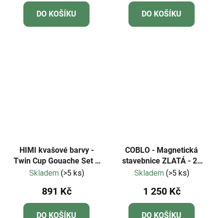
DO KOŠÍKU
DO KOŠÍKU
HIMI kvašové barvy -
COBLO - Magnetická
Twin Cup Gouache Set –
stavebnice ZLATÁ - 20
48 barev + 3 štětce
dílů
Skladem
(>5 ks)
Skladem
(>5 ks)
891 Kč
1 250 Kč
DO KOŠÍKU
DO KOŠÍKU