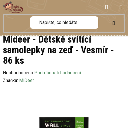
Přejít
NÁKUP
na
obsah
KOŠÍK
Mideer - Dětské svítící
samolepky na zeď - Vesmír -
86 ks
Průměrné
Neohodnoceno
Podrobnosti hodnocení
hodnocení
Značka:
MiDeer
produktu
je
0,0
z
5
hvězdiček.