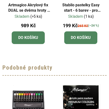
Artmagico Akrylový fix
Stabilo pastelky Easy
DUAL se dvěma hroty |
start - 6 barev - pro
80326
LEVÁKY
Skladem
(>5 ks)
Skladem
(1 ks)
989 Kč
199 Kč
(–24 %)
265 Kč
DO KOŠÍKU
DO KOŠÍKU
Podobné produkty