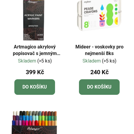
Artmagico akrylový
Mideer - voskovky pro
popisovač s jemným
nejmenší 8ks
hrotem (1 mm) 24 ks |
Skladem
(>5 ks)
Skladem
(>5 ks)
80074
399 Kč
240 Kč
DO KOŠÍKU
DO KOŠÍKU