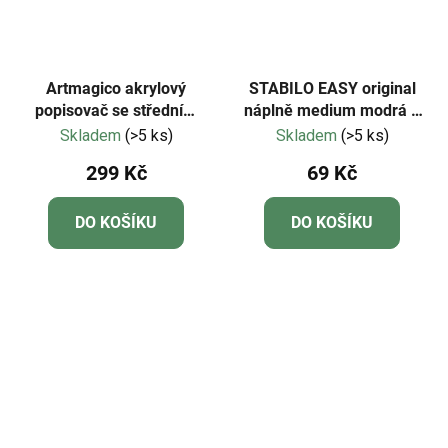
Artmagico akrylový
STABILO EASY original
popisovač se středním
náplně medium modrá 3
hrotem (2 mm) 12 ks |
ks Krabička
Skladem
(>5 ks)
Skladem
(>5 ks)
80098
299 Kč
69 Kč
DO KOŠÍKU
DO KOŠÍKU