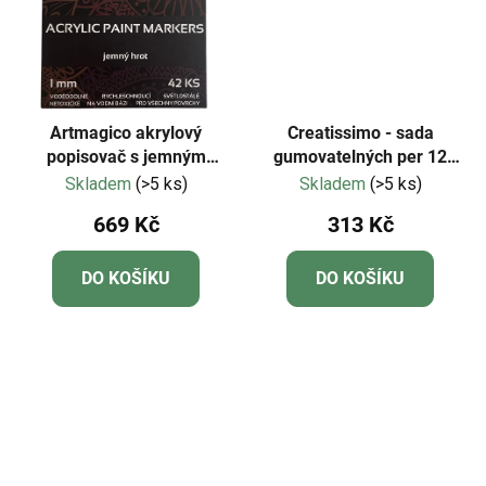
Artmagico akrylový
Creatissimo - sada
popisovač s jemným
gumovatelných per 12
hrotem (1 mm) 42 ks |
kusů
Skladem
(>5 ks)
Skladem
(>5 ks)
80296
669 Kč
313 Kč
DO KOŠÍKU
DO KOŠÍKU