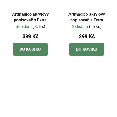
Artmagico akrylový
Artmagico akrylový
popisovač s Extra
popisovač s Extra
jemným hrotem (0,7 mm)
jemným hrotem (0,7 mm)
Skladem
(>5 ks)
Skladem
(>5 ks)
24 ks | 80043
12 ks | 80050
399 Kč
299 Kč
DO KOŠÍKU
DO KOŠÍKU