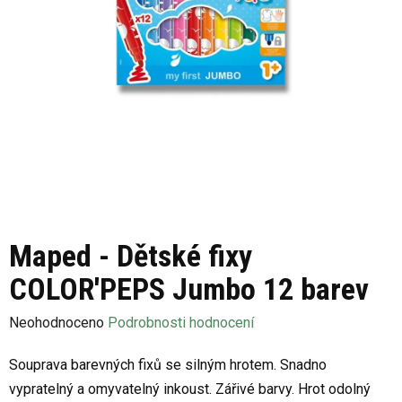
Maped - Dětské fixy
COLOR'PEPS Jumbo 12 barev
Průměrné
Neohodnoceno
Podrobnosti hodnocení
hodnocení
Souprava barevných fixů se silným hrotem. Snadno
produktu
vypratelný a omyvatelný inkoust. Zářivé barvy. Hrot odolný
je