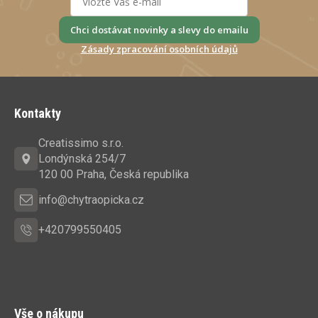
Chci dostávat novinky a slevy do emailu
Zásady zpracování osobních údajů
Z
á
Kontakty
p
a
Creatissimo s.r.o.
t
Londýnská 254/7
í
120 00 Praha, Česká republika
info@chytraopicka.cz
+420799550405
Vše o nákupu