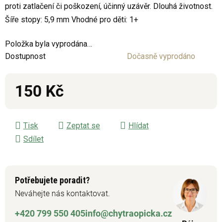
proti zatlačení či poškození, účinný uzávěr. Dlouhá životnost.
0,0
Šíře stopy: 5,9 mm Vhodné pro děti: 1+
z
5
Položka byla vyprodána…
hvězdiček.
Dostupnost
Dočasně vyprodáno
150 Kč
Měrná cena:
Tisk
Zeptat se
Hlídat
Sdílet
Potřebujete poradit?
Neváhejte nás kontaktovat.
+420 799 550 405
info@chytraopicka.cz