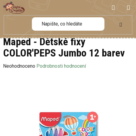
Přejít
NÁKUP
na
obsah
KOŠÍK
Maped - Dětské fixy
COLOR'PEPS Jumbo 12 barev
Průměrné
Neohodnoceno
Podrobnosti hodnocení
hodnocení
produktu
je
0,0
z
5
hvězdiček.