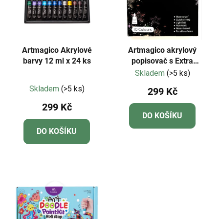
Artmagico Akrylové
Artmagico akrylový
barvy 12 ml x 24 ks
popisovač s Extra
jemným hrotem
Skladem
(>5 ks)
Průměrné
TŘPYTIVÉ | 80302
Skladem
(>5 ks)
299 Kč
hodnocení
299 Kč
produktu
DO KOŠÍKU
je
DO KOŠÍKU
5,0
z
5
hvězdiček.