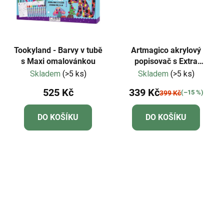
Tookyland - Barvy v tubě
Artmagico akrylový
s Maxi omalovánkou
popisovač s Extra
jemným hrotem
Skladem
(>5 ks)
Skladem
(>5 ks)
METALICKÉ | 80319
525 Kč
339 Kč
(–15 %)
399 Kč
DO KOŠÍKU
DO KOŠÍKU