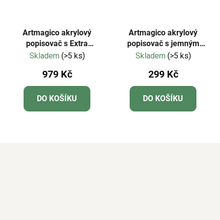
Artmagico akrylový
Artmagico akrylový
popisovač s Extra
popisovač s jemným
jemným hrotem (0,7 mm)
hrotem (1 mm) 12 ks |
Skladem
(>5 ks)
Skladem
(>5 ks)
42 ks | 80036
80067
979 Kč
299 Kč
DO KOŠÍKU
DO KOŠÍKU