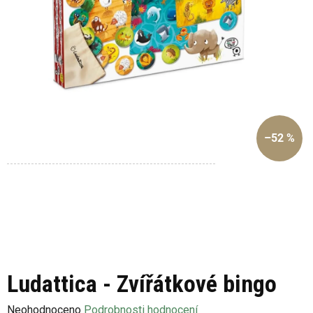
–52 %
Ludattica - Zvířátkové bingo
Průměrné
Neohodnoceno
Podrobnosti hodnocení