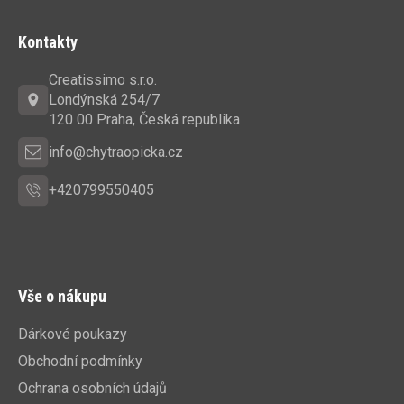
Z
á
Kontakty
p
a
Creatissimo s.r.o.
t
Londýnská 254/7
í
120 00 Praha, Česká republika
info@chytraopicka.cz
+420799550405
Vše o nákupu
Dárkové poukazy
Obchodní podmínky
Ochrana osobních údajů