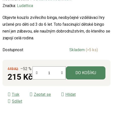
hodnocení
Značka:
Ludattica
produktu
Objevte kouzlo zvířecího binga, neobyčejné vzdělávací hry
je
určené pro děti od 3 do 6 let. Toto fascinující dětské bingo
0,0
není jen zábavou, ale naučným dobrodružstvím, do kterého se
z
zapojí celá rodina.
5
hvězdiček.
Dostupnost
Skladem
(>5 ks)
–52 %
449 Kč
DO KOŠÍKU
215 Kč
Měrná cena:
Tisk
Zeptat se
Hlídat
Sdílet