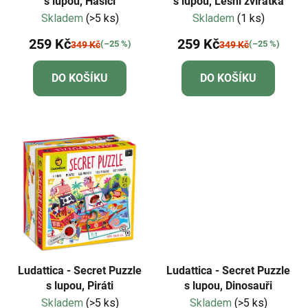
s lupou, Hasiči
s lupou, Lesní zvířátka
Skladem
(>5 ks)
Skladem
(1 ks)
259 Kč
259 Kč
(–25 %)
(–25 %)
349 Kč
349 Kč
DO KOŠÍKU
DO KOŠÍKU
Ludattica - Secret Puzzle
Ludattica - Secret Puzzle
s lupou, Piráti
s lupou, Dinosauři
Skladem
(>5 ks)
Skladem
(>5 ks)