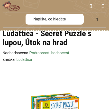
Přejít
NÁKUP
na
obsah
KOŠÍK
Ludattica - Secret Puzzle s
lupou, Útok na hrad
Průměrné
Neohodnoceno
Podrobnosti hodnocení
hodnocení
Značka:
Ludattica
produktu
je
0,0
z
5
hvězdiček.