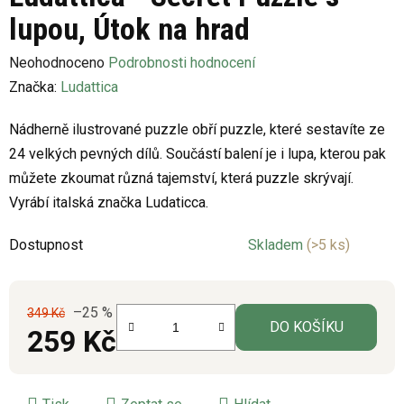
lupou, Útok na hrad
Průměrné
Neohodnoceno
Podrobnosti hodnocení
hodnocení
Značka:
Ludattica
produktu
Nádherně ilustrované puzzle obří puzzle, které sestavíte ze
je
24 velkých pevných dílů. Součástí balení je i lupa, kterou pak
0,0
můžete zkoumat různá tajemství, která puzzle skrývají.
z
Vyrábí italská značka Ludaticca.
5
hvězdiček.
Dostupnost
Skladem
(>5 ks)
–25 %
349 Kč
DO KOŠÍKU
259 Kč
Měrná cena: