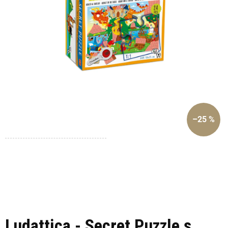
–25 %
Ludattica - Secret Puzzle s