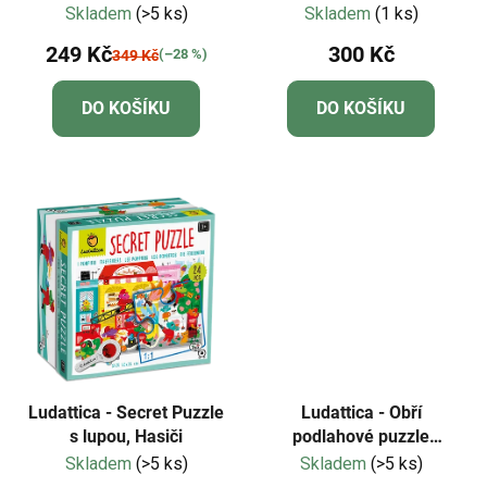
dílků
Skladem
(>5 ks)
Skladem
(1 ks)
249 Kč
300 Kč
(–28 %)
349 Kč
DO KOŠÍKU
DO KOŠÍKU
Ludattica - Secret Puzzle
Ludattica - Obří
s lupou, Hasiči
podlahové puzzle
Jednorožci - Giant puzzle
Skladem
(>5 ks)
Skladem
(>5 ks)