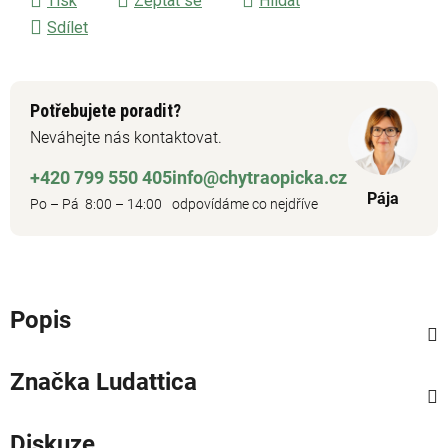
Tisk
Zeptat se
Hlídat
Sdílet
Potřebujete poradit?
Neváhejte nás kontaktovat.
+420 799 550 405
info@chytraopicka.cz
Pája
Po – Pá 8:00 – 14:00
odpovídáme co nejdříve
Popis
Značka
Ludattica
Diskuze