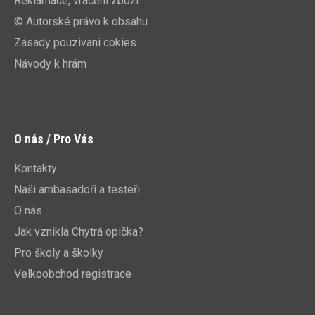
Reklamace, vrácení zboží
© Autorské právo k obsahu
Zásady pouzivani cokies
Návody k hrám
O nás / Pro Vás
Kontakty
Naši ambasadoři a testeři
O nás
Jak vznikla Chytrá opička?
Pro školy a školky
Velkoobchod registrace