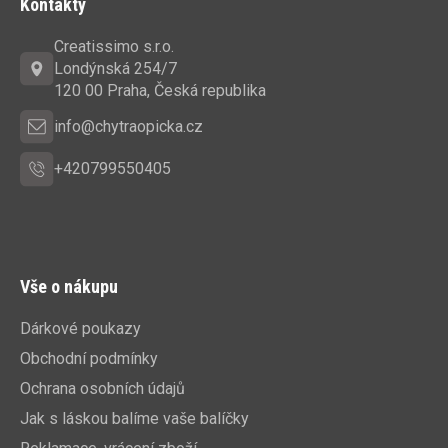
Kontakty
p
a
Creatissimo s.r.o.
t
Londýnská 254/7
í
120 00 Praha, Česká republika
info@chytraopicka.cz
+420799550405
Vše o nákupu
Dárkové poukazy
Obchodní podmínky
Ochrana osobních údajů
Jak s láskou balíme vaše balíčky