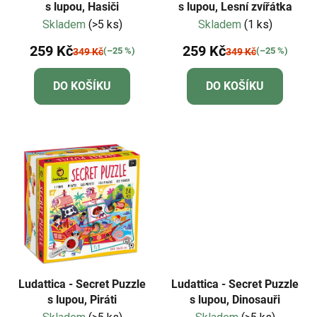
s lupou, Hasiči
s lupou, Lesní zvířátka
Skladem
(>5 ks)
Skladem
(1 ks)
259 Kč
259 Kč
(–25 %)
(–25 %)
349 Kč
349 Kč
DO KOŠÍKU
DO KOŠÍKU
Ludattica - Secret Puzzle
Ludattica - Secret Puzzle
s lupou, Piráti
s lupou, Dinosauři