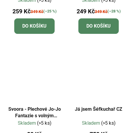
Skladem
(>5 ks)
Skladem
(>5 ks)
259 Kč
249 Kč
(–25 %)
(–28 %)
349 Kč
349 Kč
DO KOŠÍKU
DO KOŠÍKU
Svoora - Plechové Jo-Jo
Já jsem Šéfkuchař CZ
Fantazie s volným
roztočením - kruhy
Skladem
(>5 ks)
Skladem
(>5 ks)