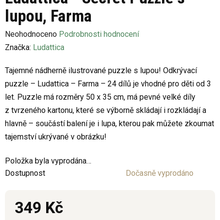
lupou, Farma
Průměrné
Neohodnoceno
Podrobnosti hodnocení
hodnocení
Značka:
Ludattica
produktu
Tajemné nádherně ilustrované puzzle s lupou! Odkrývací
je
puzzle – Ludattica – Farma – 24 dílů je vhodné pro děti od 3
0,0
let. Puzzle má rozměry 50 x 35 cm, má pevné velké díly
z
z tvrzeného kartonu, které se výborně skládají i rozkládají a
5
hlavně – součástí balení je i lupa, kterou pak můžete zkoumat
hvězdiček.
tajemství ukrývané v obrázku!
Položka byla vyprodána…
Dostupnost
Dočasně vyprodáno
349 Kč