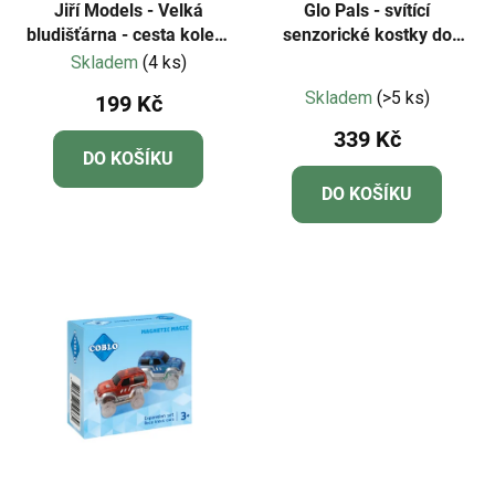
Jiří Models - Velká
Glo Pals - svítící
bludišťárna - cesta kolem
senzorické kostky do
světa
vody - Daniel Tiger - 4 ks
Skladem
(4 ks)
Průměrné
Skladem
(>5 ks)
199 Kč
hodnocení
339 Kč
produktu
DO KOŠÍKU
je
DO KOŠÍKU
5,0
z
5
hvězdiček.