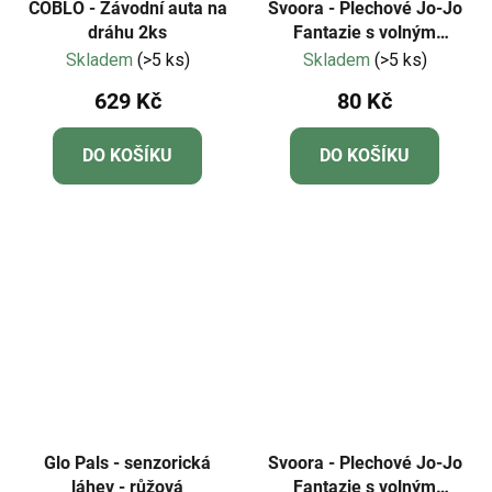
COBLO - Závodní auta na
Svoora - Plechové Jo-Jo
dráhu 2ks
Fantazie s volným
roztočením - tečky
Skladem
(>5 ks)
Skladem
(>5 ks)
629 Kč
80 Kč
DO KOŠÍKU
DO KOŠÍKU
Glo Pals - senzorická
Svoora - Plechové Jo-Jo
láhev - růžová
Fantazie s volným