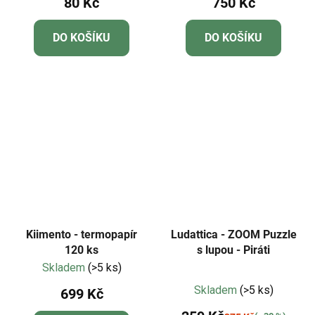
80 Kč
750 Kč
DO KOŠÍKU
DO KOŠÍKU
Kiimento - termopapír
Ludattica - ZOOM Puzzle
120 ks
s lupou - Piráti
Skladem
(>5 ks)
Průměrné
Skladem
(>5 ks)
699 Kč
hodnocení