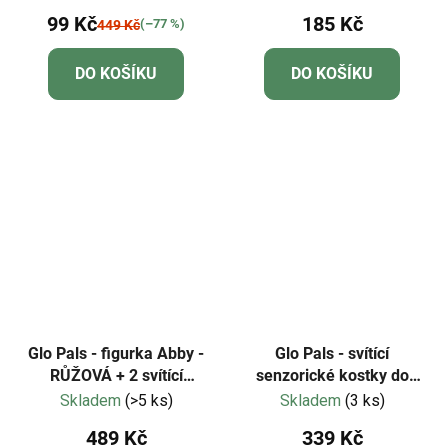
99 Kč
185 Kč
(–77 %)
449 Kč
DO KOŠÍKU
DO KOŠÍKU
Glo Pals - figurka Abby -
Glo Pals - svítící
RŮŽOVÁ + 2 svítící
senzorické kostky do
kostky do vody
vody - červená - Elmo - 4
Skladem
(>5 ks)
Skladem
(3 ks)
ks
489 Kč
339 Kč