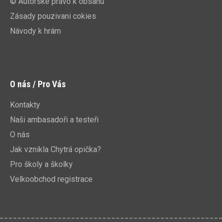
© Autorské právo k obsahu
Zásady pouzivani cokies
Návody k hrám
O nás / Pro Vás
Kontakty
Naši ambasadoři a testeři
O nás
Jak vznikla Chytrá opička?
Pro školy a školky
Velkoobchod registrace