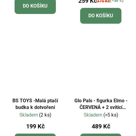
259 Kč
produktu
(–30 %)
375 Kč
DO KOŠÍKU
je
DO KOŠÍKU
5,0
z
5
hvězdiček.
BS TOYS -Malá ptačí
Glo Pals - figurka Elmo -
budka k dotvoření
ČERVENÁ + 2 svítící
kostky do vody
Skladem
(2 ks)
Skladem
(>5 ks)
199 Kč
489 Kč