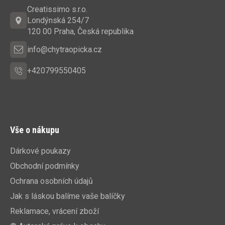
a
Creatissimo s.r.o.
t
Londýnská 254/7
í
120 00 Praha, Česká republika
info@chytraopicka.cz
+420799550405
Vše o nákupu
Dárkové poukazy
Obchodní podmínky
Ochrana osobních údajů
Jak s láskou balíme vaše balíčky
Reklamace, vrácení zboží