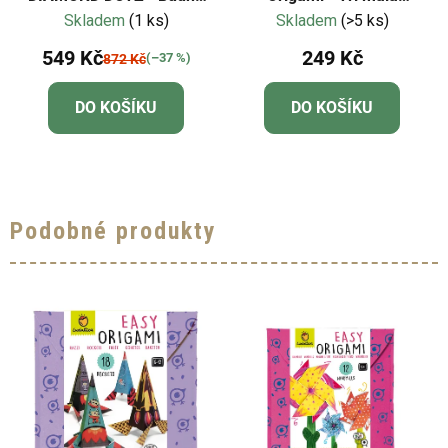
s lotusy
prasátka
Skladem
(1 ks)
Skladem
(>5 ks)
549 Kč
249 Kč
(–37 %)
872 Kč
DO KOŠÍKU
DO KOŠÍKU
Podobné produkty