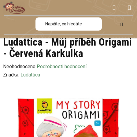
Přejít
NÁKUP
na
obsah
KOŠÍK
Ludattica - Můj příběh Origami
- Červená Karkulka
Průměrné
Neohodnoceno
Podrobnosti hodnocení
hodnocení
Značka:
Ludattica
produktu
je
0,0
z
5
hvězdiček.