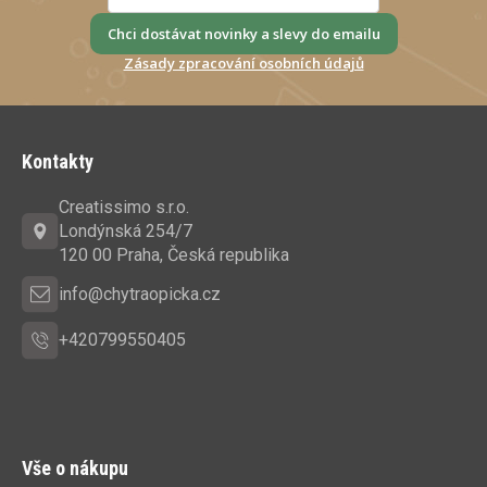
Chci dostávat novinky a slevy do emailu
Zásady zpracování osobních údajů
Z
á
Kontakty
p
a
Creatissimo s.r.o.
t
Londýnská 254/7
í
120 00 Praha, Česká republika
info@chytraopicka.cz
+420799550405
Vše o nákupu