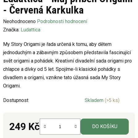
- Červená Karkulka
Průměrné
Neohodnoceno
Podrobnosti hodnocení
hodnocení
Značka:
Ludattica
produktu
My Story Origami je řada určená k tomu, aby dětem
je
jednoduchým a zábavným způsobem představila fascinující
0,0
svět origami a pohádek. Kreativní divadelní sada origami pro
z
chlapce a dívky od 5 let. Spojíme-li klasické pohádky s
5
divadlem a origami, vznikne tato úžasná sada My Story
hvězdiček.
Origami.
Dostupnost
Skladem
(>5 ks)
249 Kč
DO KOŠÍKU
Měrná cena: