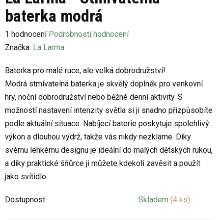
baterka modrá
Průměrné
1 hodnocení
Podrobnosti hodnocení
hodnocení
Značka:
La Larma
produktu
Baterka pro malé ruce, ale velká dobrodružství!
je
Modrá stmívatelná baterka je skvělý doplněk pro venkovní
4,0
hry, noční dobrodružství nebo běžné denní aktivity. S
z
možností nastavení intenzity světla si ji snadno přizpůsobíte
5
podle aktuální situace. Nabíjecí baterie poskytuje spolehlivý
hvězdiček.
výkon a dlouhou výdrž, takže vás nikdy nezklame. Díky
svému lehkému designu je ideální do malých dětských rukou,
a díky praktické šňůrce ji můžete kdekoli zavěsit a použít
jako svítidlo.
Dostupnost
Skladem
(4 ks)