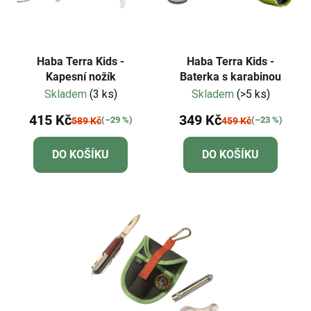
Haba Terra Kids -
Haba Terra Kids -
Kapesní nožík
Baterka s karabinou
Skladem
(3 ks)
Skladem
(>5 ks)
415 Kč
349 Kč
(–29 %)
(–23 %)
589 Kč
459 Kč
DO KOŠÍKU
DO KOŠÍKU