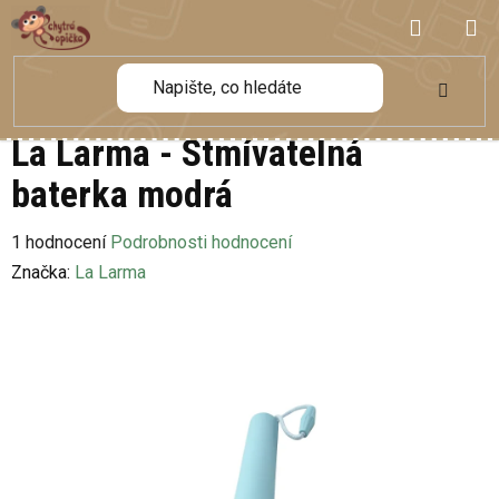
Přejít
NÁKUP
na
obsah
KOŠÍK
La Larma - Stmívatelná
baterka modrá
Průměrné
1 hodnocení
Podrobnosti hodnocení
hodnocení
Značka:
La Larma
produktu
je
4,0
z
5
hvězdiček.