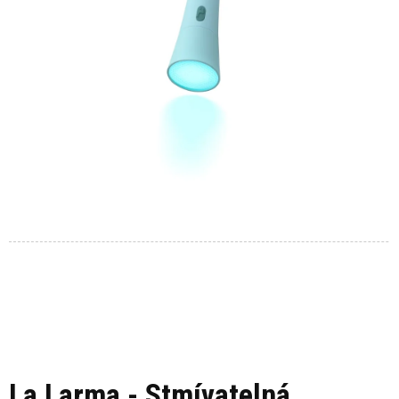
La Larma - Stmívatelná