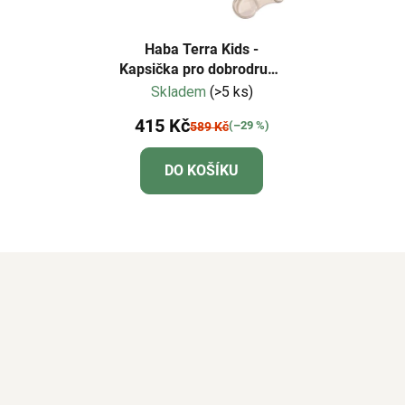
Haba Terra Kids -
Kapsička pro dobrodruha
s nožem, svítilnou a
Skladem
(>5 ks)
kompasem
415 Kč
(–29 %)
589 Kč
DO KOŠÍKU