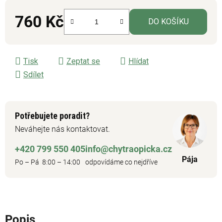
760 Kč
DO KOŠÍKU
Měrná cena:
Tisk
Zeptat se
Hlídat
Sdílet
Potřebujete poradit?
Neváhejte nás kontaktovat.
+420 799 550 405
info@chytraopicka.cz
Pája
Po – Pá 8:00 – 14:00
odpovídáme co nejdříve
Popis