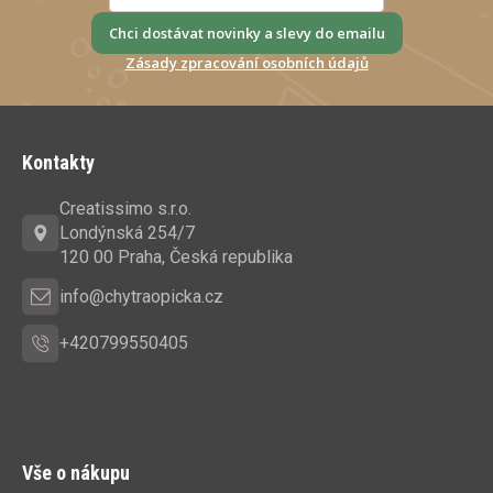
Chci dostávat novinky a slevy do emailu
Zásady zpracování osobních údajů
Z
á
Kontakty
p
a
Creatissimo s.r.o.
t
Londýnská 254/7
í
120 00 Praha, Česká republika
info@chytraopicka.cz
+420799550405
Vše o nákupu