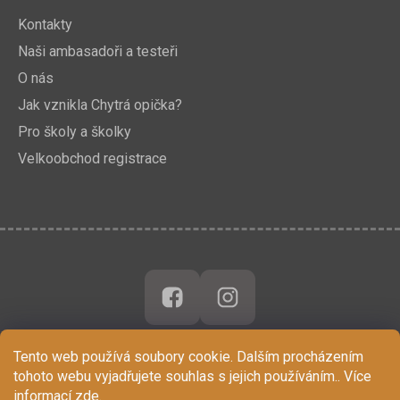
Kontakty
Naši ambasadoři a testeři
O nás
Jak vznikla Chytrá opička?
Pro školy a školky
Velkoobchod registrace
Tento web používá soubory cookie. Dalším procházením
tohoto webu vyjadřujete souhlas s jejich používáním.. Více
informací
zde
.