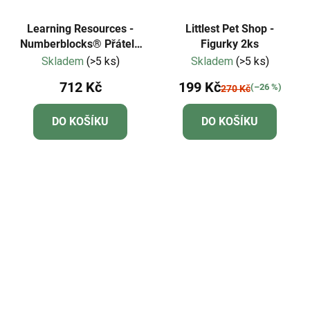
Learning Resources -
Littlest Pet Shop -
Numberblocks® Přátelé
Figurky 2ks
od šesti do deseti
Skladem
(>5 ks)
Skladem
(>5 ks)
712 Kč
199 Kč
(–26 %)
270 Kč
DO KOŠÍKU
DO KOŠÍKU