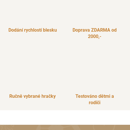
r
v
k
y
v
Dodání rychlostí blesku
Doprava ZDARMA od
ý
2000,-
p
i
s
u
Ručně vybrané hračky
Testováno dětmi a
rodiči