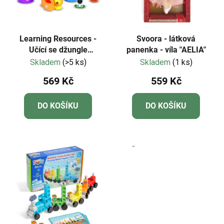
p
o
r
d
o
u
d
k
Learning Resources -
Svoora - látková
u
Učící se džungle
panenka - víla "AELIA"
t
Peekaboo
Skladem
(>5 ks)
Skladem
(1 ks)
k
ů
t
569 Kč
559 Kč
ů
DO KOŠÍKU
DO KOŠÍKU