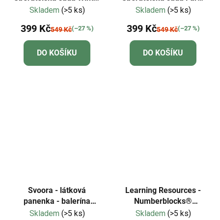
Besties
Besties
Skladem
(>5 ks)
Skladem
(>5 ks)
399 Kč
399 Kč
(–27 %)
(–27 %)
549 Kč
549 Kč
DO KOŠÍKU
DO KOŠÍKU
Svoora - látková
Learning Resources -
panenka - balerína
Numberblocks®
"CARMEN"
Dobrodružství na kole
Skladem
(>5 ks)
Skladem
(>5 ks)