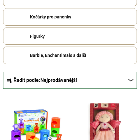
Kočárky pro panenky
Figurky
Barbie, Enchantimals a další
Ř
Řadit podle:
Nejprodávanější
a
z
V
e
ý
n
p
í
i
p
s
r