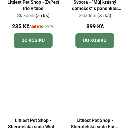
Littlest Pet Shop - Zvířecí
Svoora - "Můj krásný
trio v tubě
domeček" s panenkou
Lora
Skladem
(>5 ks)
Skladem
(>5 ks)
235 Kč
899 Kč
(–22 %)
305 Kč
DO KOŠÍKU
DO KOŠÍKU
Littlest Pet Shop -
Littlest Pet Shop -
Sběratelská sada Winter
Sběratelská sada Farm