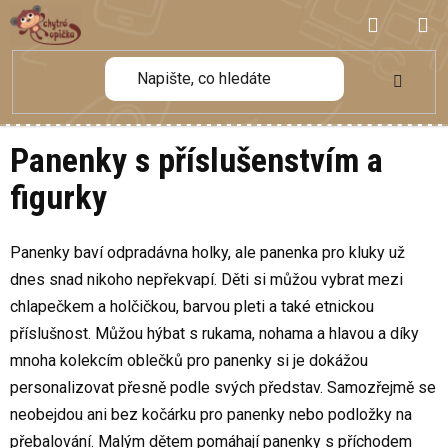
Přejít
NÁKUP
na
obsah
KOŠÍK
Panenky s příslušenstvím a
figurky
Panenky baví odpradávna holky, ale panenka pro kluky už
dnes snad nikoho nepřekvapí. Děti si můžou vybrat mezi
chlapečkem a holčičkou, barvou pleti a také etnickou
příslušnost. Můžou hýbat s rukama, nohama a hlavou a díky
mnoha kolekcím oblečků pro panenky si je dokážou
personalizovat přesně podle svých představ. Samozřejmě se
neobejdou ani bez kočárku pro panenky nebo podložky na
přebalování. Malým dětem pomáhají panenky s příchodem