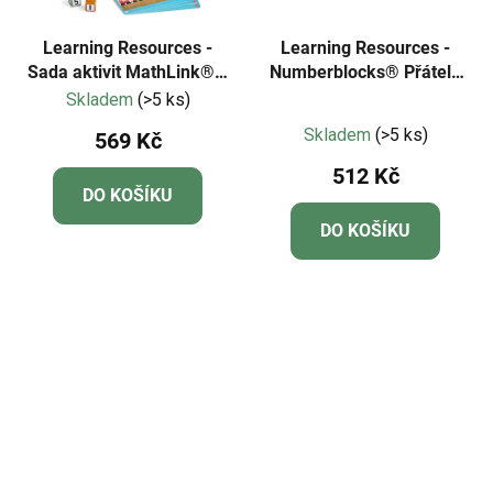
Learning Resources -
Learning Resources -
Sada aktivit MathLink® s
Numberblocks® Přátelé
kostkami Numberblocks
od jedné do pěti
Skladem
(>5 ks)
Průměrné
Rychlík
Skladem
(>5 ks)
569 Kč
hodnocení
512 Kč
produktu
DO KOŠÍKU
je
DO KOŠÍKU
5,0
z
5
hvězdiček.