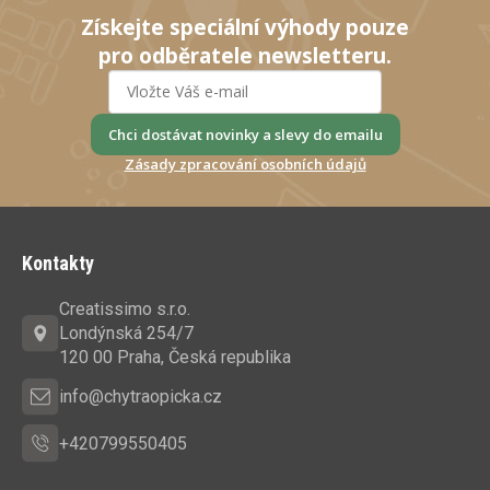
Získejte speciální výhody pouze
pro odběratele newsletteru.
Chci dostávat novinky a slevy do emailu
Zásady zpracování osobních údajů
Z
á
Kontakty
p
a
Creatissimo s.r.o.
t
Londýnská 254/7
í
120 00 Praha, Česká republika
info@chytraopicka.cz
+420799550405