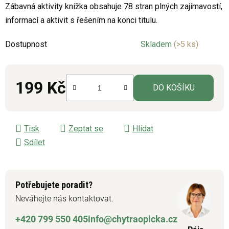
Zábavná aktivity knížka obsahuje 78 stran plných zajímavostí,
je
informací a aktivit s řešením na konci titulu.
0,0
z
Dostupnost
Skladem
(>5 ks)
5
hvězdiček.
199 Kč
DO KOŠÍKU
Měrná cena:
Tisk
Zeptat se
Hlídat
Sdílet
Potřebujete poradit?
Neváhejte nás kontaktovat.
+420 799 550 405
info@chytraopicka.cz