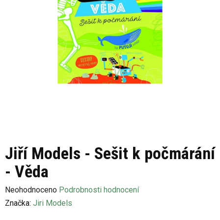
Jiří Models - Sešit k počmárání
- Věda
Průměrné
Neohodnoceno
Podrobnosti hodnocení
hodnocení
Značka:
Jiri Models
produktu