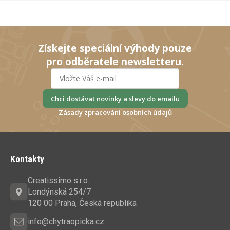
Získejte speciální výhody pouze
pro odběratele newsletteru.
Chci dostávat novinky a slevy do emailu
Zásady zpracování osobních údajů
Z
á
Kontakty
p
a
Creatissimo s.r.o.
t
Londýnská 254/7
í
120 00 Praha, Česká republika
info@chytraopicka.cz