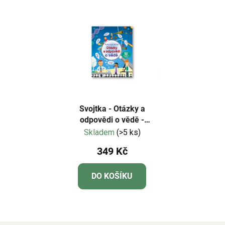
Svojtka - Otázky a
odpovědi o vědě -
Podívej se pod obrázek
Skladem
(>5 ks)
349 Kč
DO KOŠÍKU