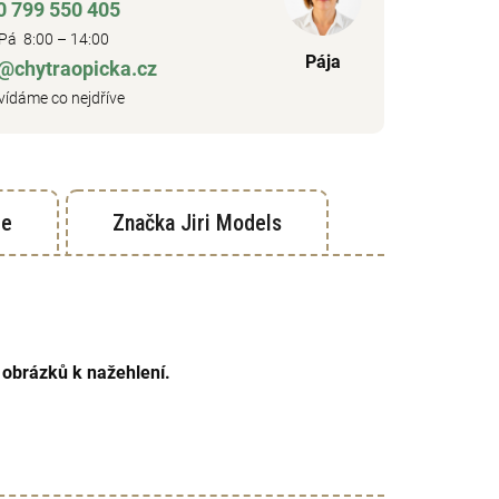
0 799 550 405
Pá 8:00 – 14:00
Pája
o@chytraopicka.cz
ídáme co nejdříve
ze
Značka
Jiri Models
 obrázků k nažehlení.