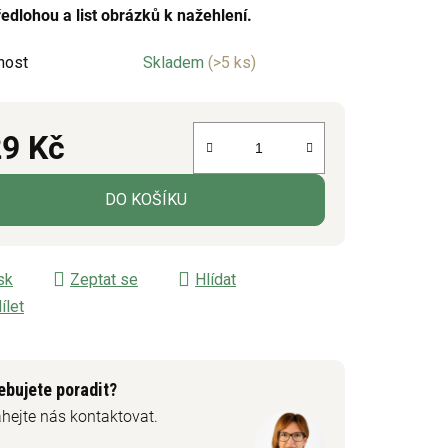
ředlohou a list obrázků k nažehlení.
nost
Skladem
(>5 ks)
ek.
9 Kč
á cena:
DO KOŠÍKU
sk
Zeptat se
Hlídat
ílet
ebujete poradit?
hejte nás kontaktovat.