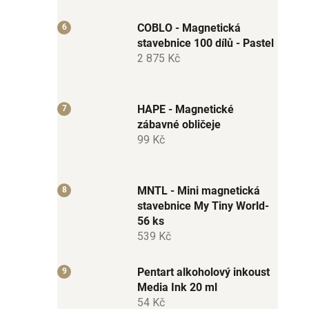
COBLO - Magnetická
stavebnice 100 dílů - Pastel
2 875 Kč
HAPE - Magnetické
zábavné obličeje
99 Kč
MNTL - Mini magnetická
stavebnice My Tiny World-
56 ks
539 Kč
Pentart alkoholový inkoust
Media Ink 20 ml
54 Kč