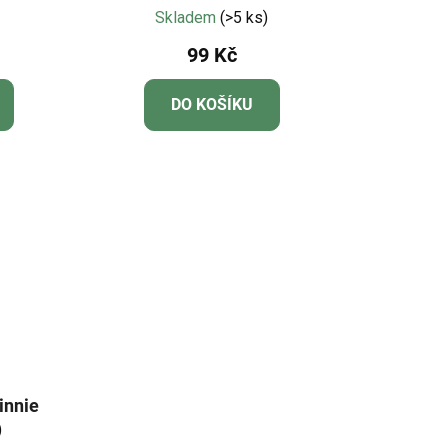
í
Skladem
(>5 ks)
99 Kč
DO KOŠÍKU
innie
)