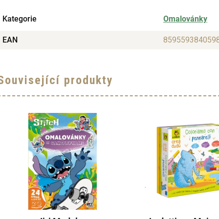
Kategorie
Omalovánky
EAN
859559384059
Související produkty