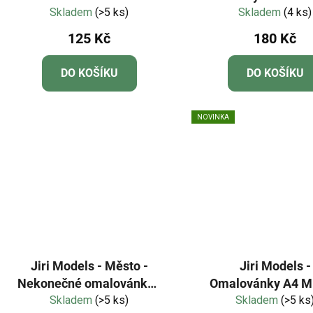
Skladem
(>5 ks)
Dobrodružstv
Skladem
(4 ks)
125 Kč
180 Kč
DO KOŠÍKU
DO KOŠÍKU
NOVINKA
Jiri Models - Město -
Jiri Models -
Nekonečné omalovánky -
Omalovánky A4 M
120 cm dlouhé
Skladem
(>5 ks)
Skladem
(>5 ks