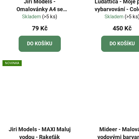
Jiri Models -
Ludattica - Moje 
Omalovánky A4 se
vybarvování - Col
samolepkami Lilo &
Skladem
(>5 ks)
řada CREA DU
Skladem
(>5 ks
Stitch
79 Kč
450 Kč
DO KOŠÍKU
DO KOŠÍKU
NOVINKA
Jiri Models - MAXI Maluj
Mideer - Malov
vodou - Rakeťák
vodovými barvam