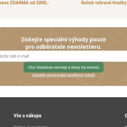
rava ZDARMA od 2000,-
Ručně vybrané hračky
Získejte speciální výhody pouze
pro odběratele newsletteru.
Chci dostávat novinky a slevy do emailu
Zásady zpracování osobních údajů
Vše o nákupu
O