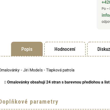
+42
Po – 
inf
odpov
Popis
Hodnocení
Disku
Omalovánky - Jiri Models - Tlapková patrola
Omalovánky obsahují 24 stran s barevnou předlohou a list
Doplňkové parametry