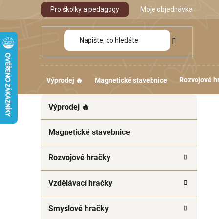
Přejít
Pro školky a pedagogy
Moje objednávka
na
obsah
Rozvojové h
Výprodej 🔥
Magnetické stavebnice
P
K
Přeskočit
Výprodej 🔥
a
kategorie
o
t
s
e
Magnetické stavebnice
t
g
r
o
Rozvojové hračky
a
r
i
n
Vzdělávací hračky
e
n
í
Smyslové hračky
p