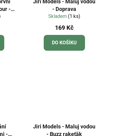
první
Jiri Models - Maluj vodou
our -
- Doprava
DU
)
Skladem
(1 ks)
169 Kč
DO KOŠÍKU
ání
Jiri Models - Maluj vodou
i -
- Buzz rakeťák