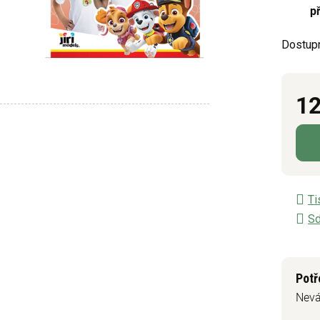
p
0,0
z
Dostup
5
hvězdič
12
Měrn
Ti
Sd
Potř
Nevá