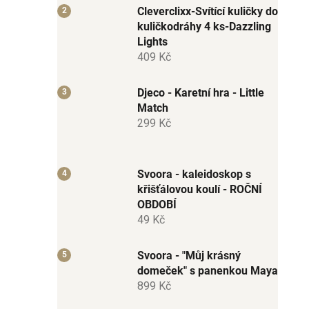
Cleverclixx-Svítící kuličky do
kuličkodráhy 4 ks-Dazzling
Lights
409 Kč
Djeco - Karetní hra - Little
Match
299 Kč
Svoora - kaleidoskop s
křišťálovou koulí - ROČNÍ
OBDOBÍ
49 Kč
Svoora - "Můj krásný
domeček" s panenkou Maya
899 Kč