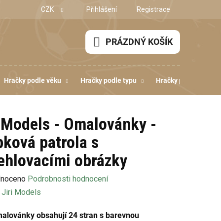
CZK
Přihlášení
Registrace
PRÁZDNÝ KOŠÍK
NÁKUPNÍ
KOŠÍK
Hračky podle věku
Hračky podle typu
Hračky podle dovedn
i Models - Omalovánky -
pková patrola s
ehlovacími obrázky
né
noceno
Podrobnosti hodnocení
ení
:
Jiri Models
u
alovánky obsahují 24 stran s barevnou