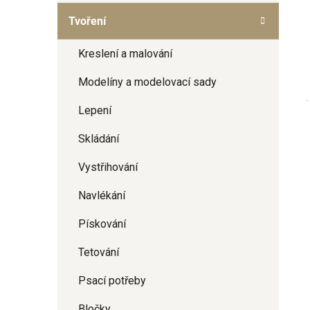
a
Tvoření
n
e
Kreslení a malování
l
Modelíny a modelovací sady
Lepení
Skládání
Vystřihování
Navlékání
Pískování
Tetování
Psací potřeby
Bločky