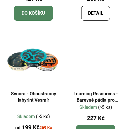
DO KOŠÍKU
DETAIL
Svoora - Oboustranný
Learning Resources -
labyrint Vesmír
Barevné pádla pro
základní vědy 18 ks
Skladem
(>5 ks)
Průměrné
Skladem
(>5 ks)
227 Kč
hodnocení
199 Kč
produktu
od
269 Kč