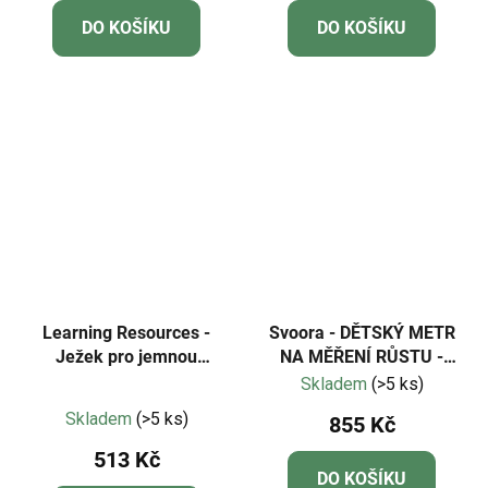
DO KOŠÍKU
DO KOŠÍKU
Learning Resources -
Svoora - DĚTSKÝ METR
Ježek pro jemnou
NA MĚŘENÍ RŮSTU -
motoriku - růžový
DOMEK NA STROMĚ
Skladem
(>5 ks)
Průměrné
Skladem
(>5 ks)
855 Kč
hodnocení
513 Kč
produktu
DO KOŠÍKU