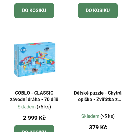
DO KOŠÍKU
DO KOŠÍKU
COBLO - CLASSIC
Dětské puzzle - Chytrá
závodní dráha - 70 dílů
opička - Zvířátka z
českého lesa
Skladem
(>5 ks)
Průměrné
Skladem
(>5 ks)
2 999 Kč
hodnocení
379 Kč
produktu