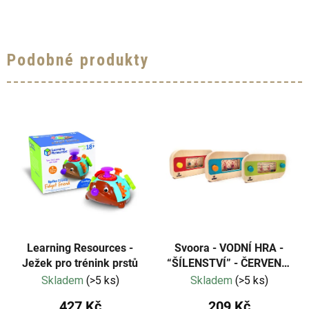
5
hvězdiček.
Podobné produkty
Learning Resources -
Svoora - VODNÍ HRA -
Ježek pro trénink prstů
“ŠÍLENSTVÍ” - ČERVENÁ,
MODRÁ , ZELENÁ
Skladem
(>5 ks)
Skladem
(>5 ks)
427 Kč
209 Kč