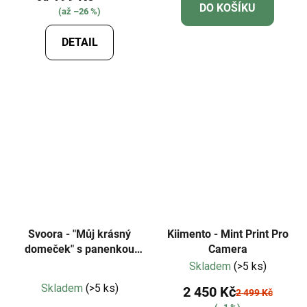
DO KOŠÍKU
(až –26 %)
je
2,0
DETAIL
z
5
hvězdiček.
Svoora - "Můj krásný
Kiimento - Mint Print Pro
domeček" s panenkou
Camera
Maya
Skladem
(>5 ks)
Průměrné
Skladem
(>5 ks)
2 450 Kč
2 499 Kč
hodnocení