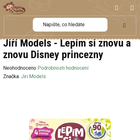
Přejít
NÁKUP
na
obsah
KOŠÍK
Jiří Models - Lepím si znovu a
znovu Disney princezny
Průměrné
Neohodnoceno
Podrobnosti hodnocení
hodnocení
Značka:
Jiri Models
produktu
je
0,0
z
5
hvězdiček.