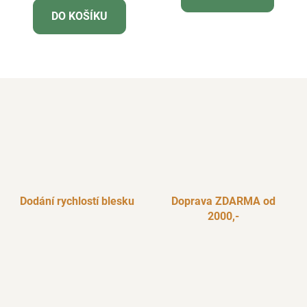
je
DO KOŠÍKU
5,0
z
5
hvězdiček.
Dodání rychlostí blesku
Doprava ZDARMA od
2000,-