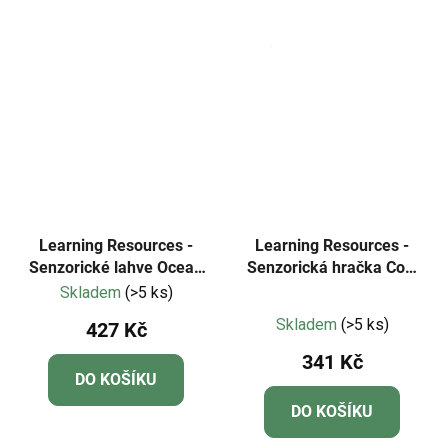
Learning Resources -
Learning Resources -
Senzorické lahve Ocean
Senzorická hračka Cool
Forces
Down Cubes
Skladem
(>5 ks)
Průměrné
Skladem
(>5 ks)
427 Kč
hodnocení
341 Kč
produktu
DO KOŠÍKU
je
DO KOŠÍKU
3,7
z