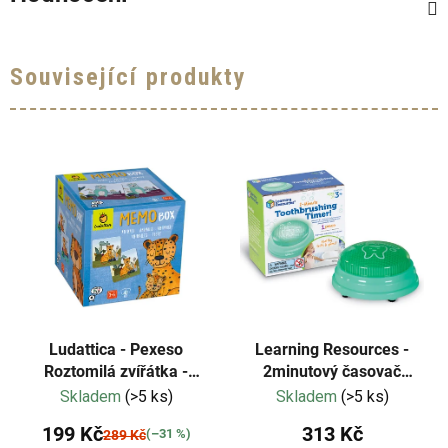
Související produkty
Ludattica - Pexeso
Learning Resources -
Roztomilá zvířátka -
2minutový časovač
Memo Box
čištění zubů
Skladem
(>5 ks)
Skladem
(>5 ks)
199 Kč
313 Kč
(–31 %)
289 Kč