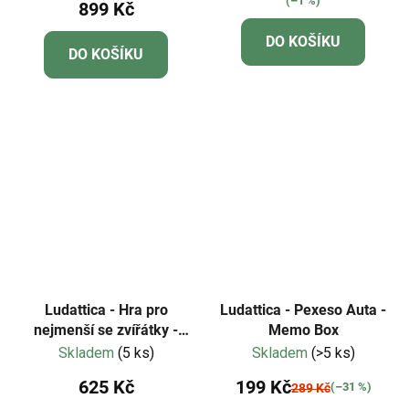
(–1 %)
899 Kč
produktu
je
DO KOŠÍKU
DO KOŠÍKU
5,0
z
5
hvězdiček.
Ludattica - Hra pro
Ludattica - Pexeso Auta -
nejmenší se zvířátky -
Memo Box
Safari
Skladem
(5 ks)
Skladem
(>5 ks)
625 Kč
199 Kč
(–31 %)
289 Kč