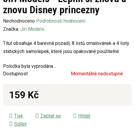
znovu Disney princezny
Průměrné
Neohodnoceno
Podrobnosti hodnocení
hodnocení
Značka:
Jiri Models
produktu
Titul obsahuje 4 barevná pozadí, 8 listů omalovánek a 4 listy
je
statických samolepek, které jsou opakovaně použitelné.
0,0
z
Položka byla vyprodána…
5
Dostupnost
Momentálně nedostupné
hvězdiček.
159 Kč
Měrná cena:
Tisk
Zeptat se
Hlídat
Sdílet