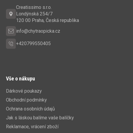
a
Creatissimo s.r.o.
t
Londýnská 254/7
í
120 00 Praha, Česká republika
info@chytraopicka.cz
+420799550405
Vše o nákupu
Dárkové poukazy
Obchodní podmínky
Ochrana osobních údajů
Jak s láskou balíme vaše balíčky
Reklamace, vrácení zboží