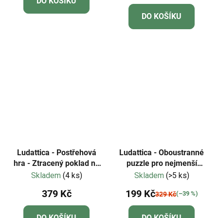
DO KOŠÍKU
je
DO KOŠÍKU
4,3
z
5
hvězdiček.
Ludattica - Postřehová
Ludattica - Oboustranné
hra - Ztracený poklad na
puzzle pro nejmenší
způsob Dobble
Město - baby puzzle
Skladem
(4 ks)
Skladem
(>5 ks)
379 Kč
199 Kč
(–39 %)
329 Kč
DO KOŠÍKU
DO KOŠÍKU