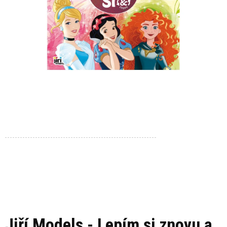
Jiří Models - Lepím si znovu a