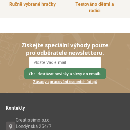
Ručně vybrané hračky
Testováno dětmi a
rodiči
Získejte speciální výhody pouze
pro odběratele newsletteru.
Chci dostávat novinky a slevy do emailu
Zásady zpracování osobních údajů
Z
á
Kontakty
p
a
Creatissimo s.r.o.
t
Londýnská 254/7