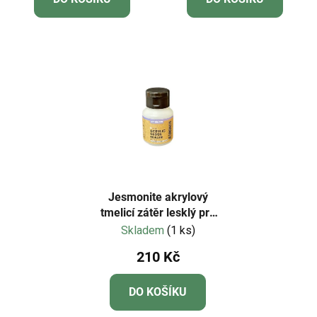
Jesmonite akrylový
tmelicí zátěr lesklý pro
AC100/300 50 g
Skladem
(1 ks)
210 Kč
DO KOŠÍKU