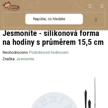
Přejít
NÁKUP
na
obsah
KOŠÍK
Jesmonite - silikonová forma
na hodiny s průměrem 15,5 cm
Průměrné
Neohodnoceno
Podrobnosti hodnocení
hodnocení
Značka:
Jesmonite
produktu
je
0,0
z
5
hvězdiček.