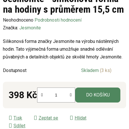
na hodiny s průměrem 15,5 cm
Průměrné
Neohodnoceno
Podrobnosti hodnocení
hodnocení
Značka:
Jesmonite
produktu
Silikonová forma značky Jesmonite na výrobu nástěnných
je
hodin. Tato výjimečná forma umožňuje snadné odlévání
0,0
půvabných a detailních objektů ze skvělé hmoty Jesmonite.
z
5
Dostupnost
Skladem
(3 ks)
hvězdiček.
398 Kč
DO KOŠÍKU
Měrná cena:
Tisk
Zeptat se
Hlídat
Sdílet