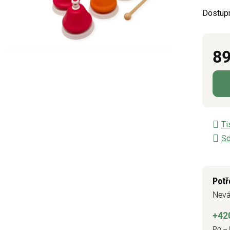
z
Dostup
5
hvězdič
89
Měrn
Ti
Sd
Potř
Nevá
+42
Po – 