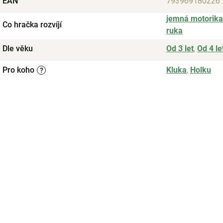
EAN
793969180226
jemná motorika
Co hračka rozvíjí
ruka
Dle věku
Od 3 let
,
Od 4 le
Pro koho
Kluka
,
Holku
?