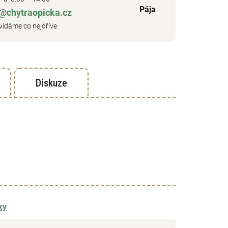
Pája
o@chytraopicka.cz
ídáme co nejdříve
Diskuze
ky