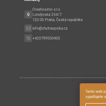
p
Creatissimo s.r.o.
a
Londýnská 254/7
t
120 00 Praha, Česká republika
í
info@chytraopicka.cz
+420799550405
Tento web p
vyjadřujete 