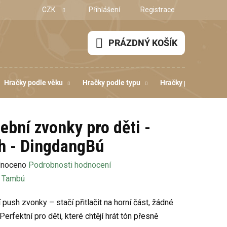
CZK
Přihlášení
Registrace
PRÁZDNÝ KOŠÍK
NÁKUPNÍ
KOŠÍK
Hračky podle věku
Hračky podle typu
Hračky podle dovedn
ební zvonky pro děti -
h - DingdangBú
né
noceno
Podrobnosti hodnocení
ení
:
Tambú
u
 push zvonky – stačí přitlačit na horní část, žádné
Perfektní pro děti, které chtějí hrát tón přesně