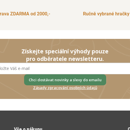
rava ZDARMA od 2000,-
Ručně vybrané hračky
Získejte speciální výhody pouze
pro odběratele newsletteru.
Chci dostávat novinky a slevy do emailu
Zásady zpracování osobních údajů
Vše o nákupu
O