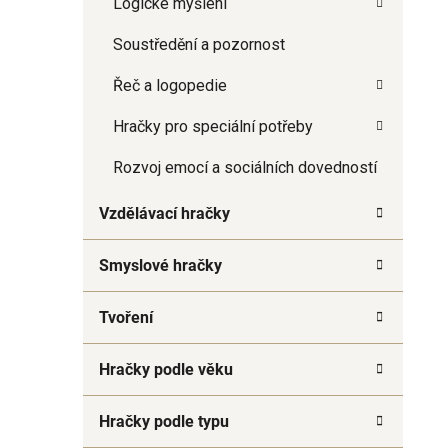
Logické myšlení
a
n
Soustředění a pozornost
e
Řeč a logopedie
l
Hračky pro speciální potřeby
Rozvoj emocí a sociálních dovedností
Vzdělávací hračky
Smyslové hračky
Tvoření
Hračky podle věku
Hračky podle typu