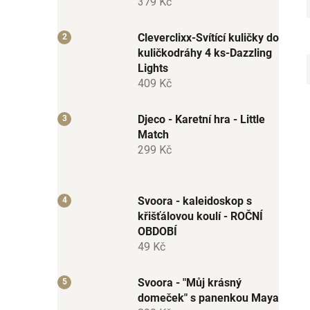
379 Kč
Cleverclixx-Svítící kuličky do
kuličkodráhy 4 ks-Dazzling
Lights
409 Kč
Djeco - Karetní hra - Little
Match
299 Kč
Svoora - kaleidoskop s
křišťálovou koulí - ROČNÍ
OBDOBÍ
49 Kč
Svoora - "Můj krásný
domeček" s panenkou Maya