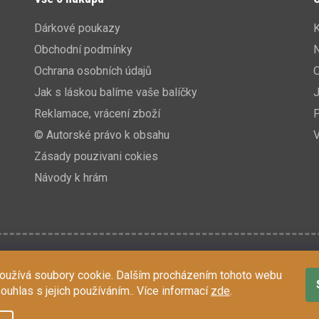
Dárkové poukazy
K
Obchodní podmínky
N
Ochrana osobních údajů
Jak s láskou balíme vaše balíčky
J
Reklamace, vrácení zboží
P
© Autorské právo k obsahu
V
Zásady pouzivani cokies
Návody k hrám
oužívá soubory cookie. Dalším procházením tohoto webu
souhlas s jejich používáním.. Více informací
zde
.