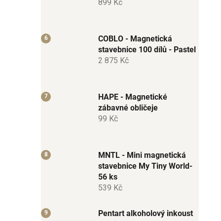
899 Kč
COBLO - Magnetická
stavebnice 100 dílů - Pastel
2 875 Kč
HAPE - Magnetické
zábavné obličeje
99 Kč
MNTL - Mini magnetická
stavebnice My Tiny World-
56 ks
539 Kč
Pentart alkoholový inkoust