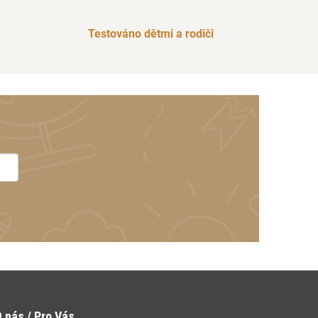
Testováno dětmi a rodiči
 nás / Pro Vás