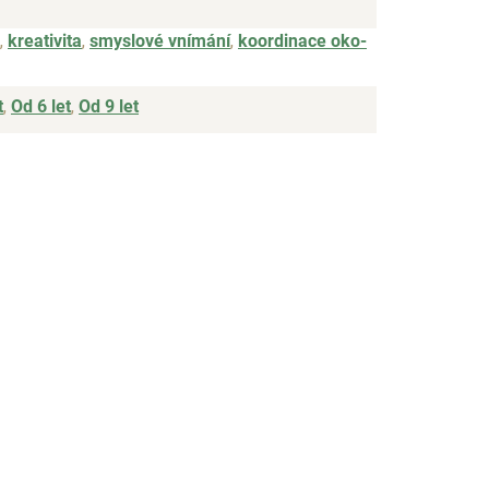
,
kreativita
,
smyslové vnímání
,
koordinace oko-
t
,
Od 6 let
,
Od 9 let