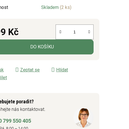
nost
Skladem
(2 ks)
ek.
9 Kč
á cena:
DO KOŠÍKU
sk
Zeptat se
Hlídat
ílet
ebujete poradit?
hejte nás kontaktovat.
0 799 550 405
Pá 8:00 – 14:00