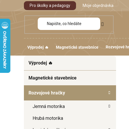
Přejít
Pro školky a pedagogy
Moje objednávka
na
obsah
Rozvojové h
Výprodej 🔥
Magnetické stavebnice
P
K
Přeskočit
Výprodej 🔥
a
kategorie
o
t
s
e
Magnetické stavebnice
t
g
r
o
Rozvojové hračky
a
r
i
n
Jemná motorika
e
n
í
Hrubá motorika
p