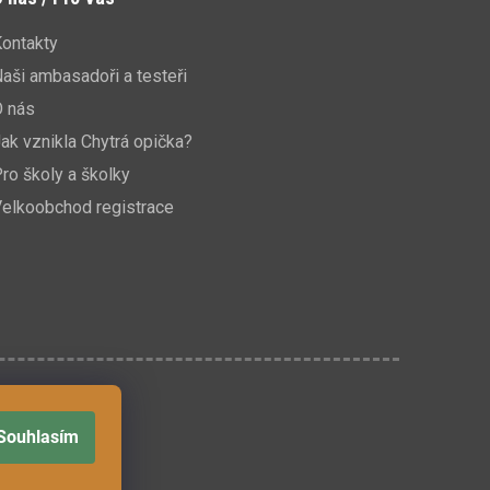
ontakty
aši ambasadoři a testeři
O nás
ak vznikla Chytrá opička?
ro školy a školky
elkoobchod registrace
Souhlasím