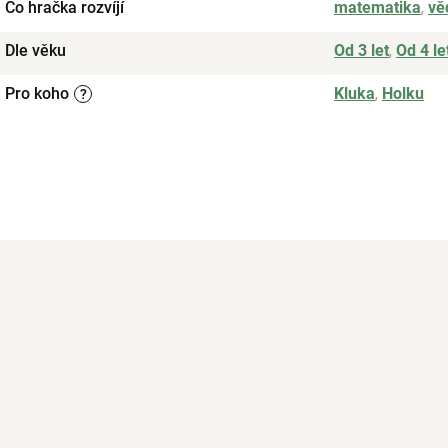
Co hračka rozvíjí
matematika
,
vě
Dle věku
Od 3 let
,
Od 4 le
Pro koho
Kluka
,
Holku
?