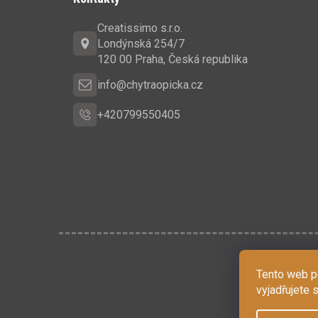
p
Creatissimo s.r.o.
a
Londýnská 254/7
t
120 00 Praha, Česká republika
í
info@chytraopicka.cz
+420799550405
Tento web p
vyjadřujete 