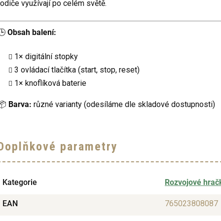
rodiče využívají po celém světě.
🕒
Obsah balení:
1× digitální stopky
3 ovládací tlačítka (start, stop, reset)
1× knoflíková baterie
📦
Barva:
různé varianty (odesíláme dle skladové dostupnosti)
Doplňkové parametry
Kategorie
Rozvojové hrač
EAN
765023808087