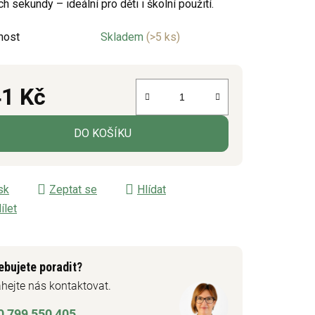
ch sekundy – ideální pro děti i školní použití.
nost
Skladem
(>5 ks)
ek.
1 Kč
á cena:
DO KOŠÍKU
sk
Zeptat se
Hlídat
ílet
ebujete poradit?
hejte nás kontaktovat.
0 799 550 405