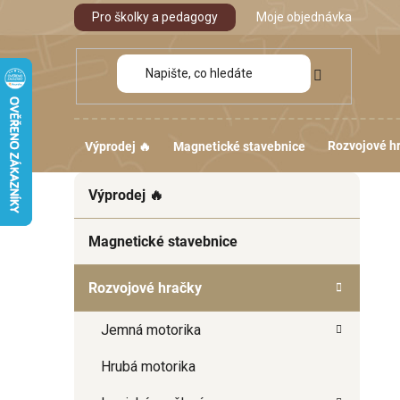
Přejít
Pro školky a pedagogy
Moje objednávka
na
obsah
Rozvojové h
Výprodej 🔥
Magnetické stavebnice
P
K
Přeskočit
Výprodej 🔥
a
kategorie
o
t
s
e
Magnetické stavebnice
t
g
r
o
Rozvojové hračky
a
r
i
n
Jemná motorika
e
n
í
Hrubá motorika
p