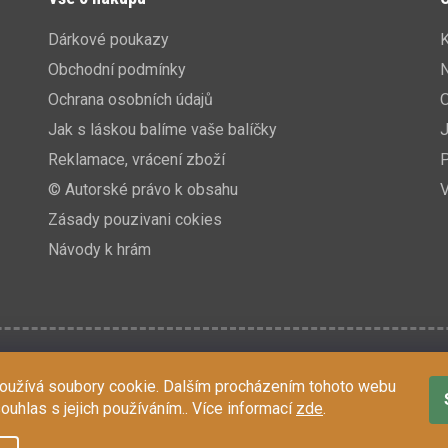
Dárkové poukazy
K
Obchodní podmínky
N
Ochrana osobních údajů
Jak s láskou balíme vaše balíčky
J
Reklamace, vrácení zboží
P
© Autorské právo k obsahu
V
Zásady pouzivani cokies
Návody k hrám
oužívá soubory cookie. Dalším procházením tohoto webu
souhlas s jejich používáním.. Více informací
zde
.