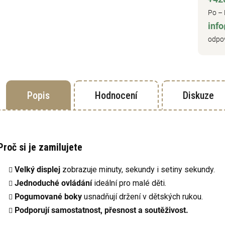
Po – 
inf
odpov
Popis
Hodnocení
Diskuze
Proč si je zamilujete
Velký displej
zobrazuje minuty, sekundy i setiny sekundy.
Jednoduché ovládání
ideální pro malé děti.
Pogumované boky
usnadňují držení v dětských rukou.
Podporují samostatnost, přesnost a soutěživost.