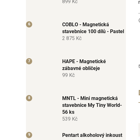
899 Kč
COBLO - Magnetická
stavebnice 100 dílů - Pastel
2 875 Kč
HAPE - Magnetické
zábavné obličeje
99 Kč
MNTL - Mini magnetická
stavebnice My Tiny World-
56 ks
539 Kč
Pentart alkoholový inkoust