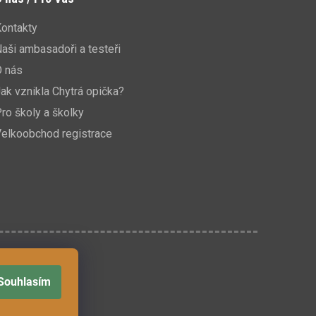
ontakty
aši ambasadoři a testeři
O nás
ak vznikla Chytrá opička?
ro školy a školky
elkoobchod registrace
Souhlasím