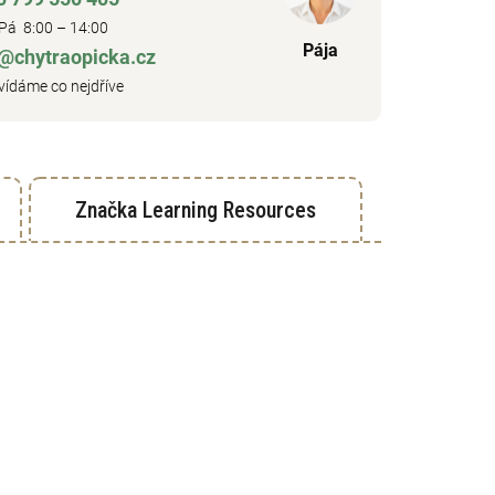
Pá 8:00 – 14:00
Pája
o@chytraopicka.cz
ídáme co nejdříve
Značka
Learning Resources