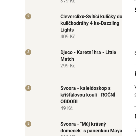
379 Kč
Cleverclixx-Svítící kuličky do
kuličkodráhy 4 ks-Dazzling
Lights
409 Kč
Djeco - Karetní hra - Little
Match
299 Kč
Svoora - kaleidoskop s
křišťálovou koulí - ROČNÍ
OBDOBÍ
49 Kč
Svoora - "Můj krásný
domeček" s panenkou Maya