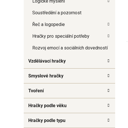
Logické myšlení
a
n
Soustředění a pozornost
e
Řeč a logopedie
l
Hračky pro speciální potřeby
Rozvoj emocí a sociálních dovedností
Vzdělávací hračky
Smyslové hračky
Tvoření
Hračky podle věku
Hračky podle typu