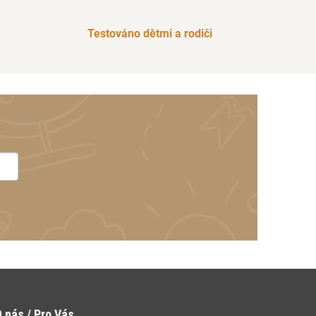
Testováno dětmi a rodiči
 nás / Pro Vás