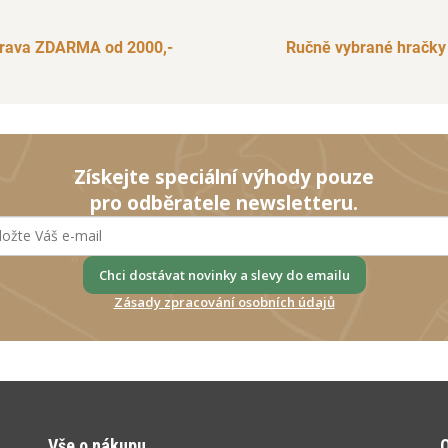
rava ZDARMA od 2000,-
Ručně vybrané hračky
Získejte speciální výhody pouze
pro odběratele newsletteru.
Chci dostávat novinky a slevy do emailu
Zásady zpracování osobních údajů
Vše o nákupu
O