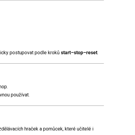
ogicky postupovat podle kroků
start–stop–reset
.
hop.
vnou používat.
dělávacích hraček a pomůcek, které učitelé i