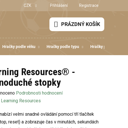
CZK
Přihlášení
Registrace
PRÁZDNÝ KOŠÍK
NÁKUPNÍ
KOŠÍK
Hračky podle věku
Hračky podle typu
Hračky podle dovedn
rning Resources® -
noduché stopky
né
noceno
Podrobnosti hodnocení
ení
:
Learning Resources
u
nabízí velmi snadné ovládání pomocí tří tlačítek
 stop, reset) a zobrazuje čas v minutách, sekundách