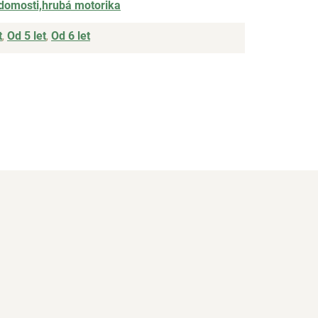
domosti,hrubá motorika
t
,
Od 5 let
,
Od 6 let