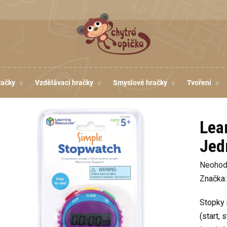
račky
Vzdělávací hračky
Smyslové hračky
Tvoření
Lea
Jed
Průměr
Neohod
hodnoc
Značka
produkt
Stopky 
je
(start,
0,0