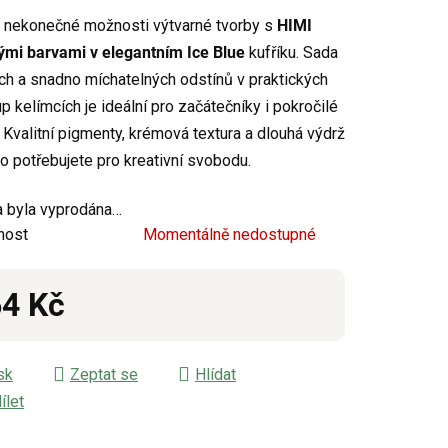
u
 nekonečné možnosti výtvarné tvorby s
HIMI
mi barvami v elegantním Ice Blue
kufříku. Sada
ch a snadno míchatelných odstínů v praktických
up kelímcích je ideální pro začátečníky i pokročilé
 Kvalitní pigmenty, krémová textura a dlouhá výdrž
ek.
co potřebujete pro kreativní svobodu.
 byla vyprodána…
nost
Momentálně nedostupné
4 Kč
á cena:
sk
Zeptat se
Hlídat
ílet