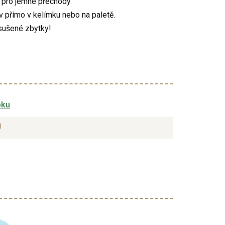
pro jemné přechody.
v přímo v kelímku nebo na paletě.
sušené zbytky!
ěku
8