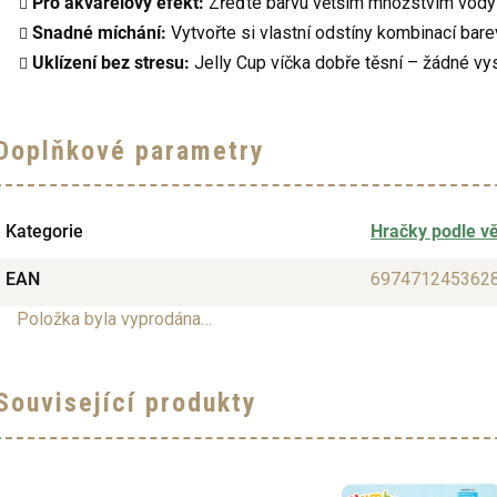
Pro akvarelový efekt:
Zřeďte barvu větším množstvím vody 
Snadné míchání:
Vytvořte si vlastní odstíny kombinací bare
Uklízení bez stresu:
Jelly Cup víčka dobře těsní – žádné vy
Doplňkové parametry
Kategorie
Hračky podle v
EAN
697471245362
Položka byla vyprodána…
Související produkty