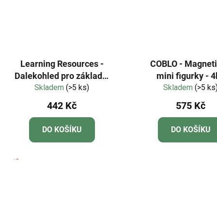
Learning Resources -
COBLO - Magnet
Dalekohled pro základní
mini figurky - 
Skladem
vědy
(>5 ks)
Skladem
(>5 ks
442 Kč
575 Kč
DO KOŠÍKU
DO KOŠÍKU