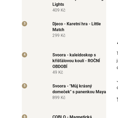
Lights
409 Kč
Djeco - Karetní hra - Little
Match
299 Kč
Svoora - kaleidoskop s
křišťálovou koulí - ROČNÍ
OBDOBÍ
49 Kč
Svoora - "Můj krásný
domeček" s panenkou Maya
899 Kč
COBLO - Magnetická