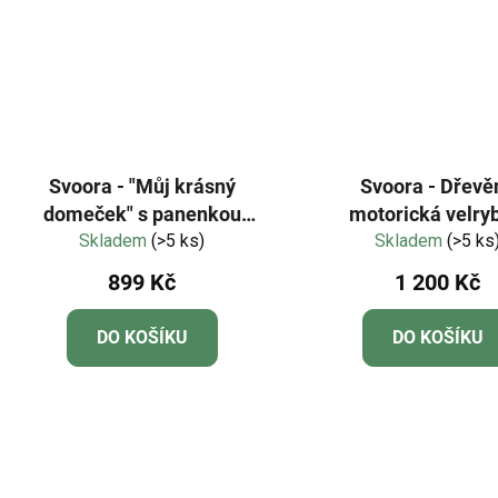
Svoora - "Můj krásný
Svoora - Dřevě
domeček" s panenkou
motorická velry
Skladem
Anny
(>5 ks)
Skladem
aktivitami
(>5 ks
899 Kč
1 200 Kč
DO KOŠÍKU
DO KOŠÍKU