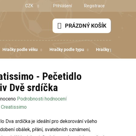
CZK
Přihlášení
Registrace
PRÁZDNÝ KOŠÍK
NÁKUPNÍ
KOŠÍK
Hračky podle věku
Hračky podle typu
Hračky podle dovedn
atissimo - Pečetidlo
iv Dvě srdíčka
né
noceno
Podrobnosti hodnocení
ení
:
Creatissimo
u
lo Dva srdíčka je ideální pro dekorování všeho
zdobení obálek, přání, svatebních oznámení,