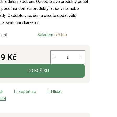
k a další í zdobeni. Ozdobte své produkty pečetí.
e pečeť na domácí produkty: ať už víno, nebo
dy. Ozdobte vše, čemu chcete dodat větší
ek.
i a sváteční charakter.
nost
Skladem
(>5 ks)
9 Kč
á cena:
DO KOŠÍKU
sk
Zeptat se
Hlídat
ílet