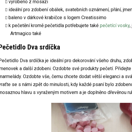
vyrobeno z mosazi
ideální pro zdobení obálek, svatebních oznámení, přání, jme
baleno v dárkové krabičce s logem Creatissimo
k pečetění kromě pečetidla potřebujete také
pečetící vosky
,
Artmagico také
Pečetidlo Dva srdíčka
Pečetidlo Dva srdíčka je ideální pro dekorování všeho druhu, zdo
jmenovek a další zdobeni. Ozdobte své produkty pečetí. Přidejte
marmelády. Ozdobte vše, čemu chcete dodat větší eleganci a svát
vraťte se s námi zpět do minulosti, kdy každé psaní bylo zdoben
mosaznou hlavu s vyraženým motivem a je doplněno dřevěnou ruko