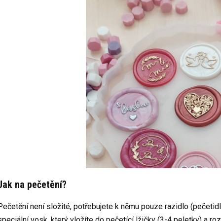
Jak na pečetění?
Pečetění není složité, potřebujete k němu pouze razidlo (pečetid
speciální vosk, který vložíte do pečetící lžičky (3-4 peletky) a 