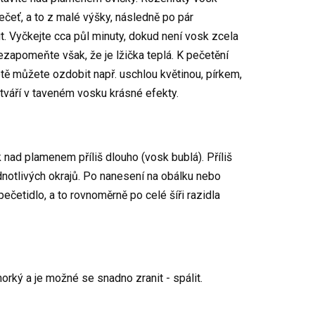
pečeť, a to z malé výšky, následně po pár
. Vyčkejte cca půl minuty, dokud není vosk zcela
ezapomeňte však, že je lžička teplá. K pečetění
etě můžete ozdobit např. uschlou květinou, pírkem,
vytváří v taveném vosku krásné efekty.
nad plamenem příliš dlouho (vosk bublá). Příliš
ednotlivých okrajů. Po nanesení na obálku nebo
pečetidlo, a to rovnoměrně po celé šíři razidla
orký a je možné se snadno zranit - spálit.