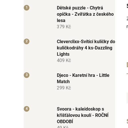
Dětské puzzle - Chytrá
opička - Zvířátka z českého
lesa
379 Kč
Cleverclixx-Svítící kuličky do
kuličkodráhy 4 ks-Dazzling
Lights
409 Kč
Djeco - Karetní hra - Little
Match
299 Kč
Svoora - kaleidoskop s
křišťálovou koulí - ROČNÍ
OBDOBÍ
49 Kč