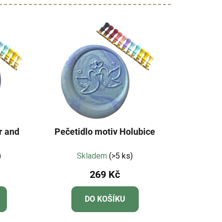
r and
Pečetidlo motiv Holubice
)
Skladem
(>5 ks)
269 Kč
DO KOŠÍKU