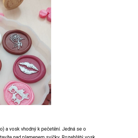
lo) a vosk vhodný k pečetění. Jedná se o
roztavíte nad plamenem svíčky. Rozehřátý vosk