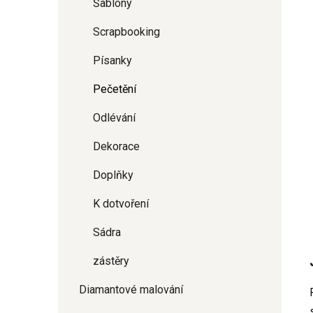
Šablony
Scrapbooking
Písanky
Pečetění
Odlévání
Dekorace
Doplňky
K dotvoření
Sádra
zástěry
Diamantové malování