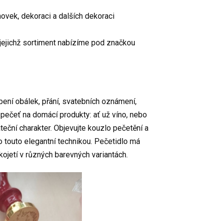
novek, dekoraci a dalších dekoraci
 jejichž sortiment nabízíme pod značkou
bení obálek, přání, svatebních oznámení,
 pečeť na domácí produkty: ať už víno, nebo
eční charakter. Objevujte kouzlo pečetění a
o touto elegantní technikou. Pečetidlo má
jetí v různých barevných variantách.