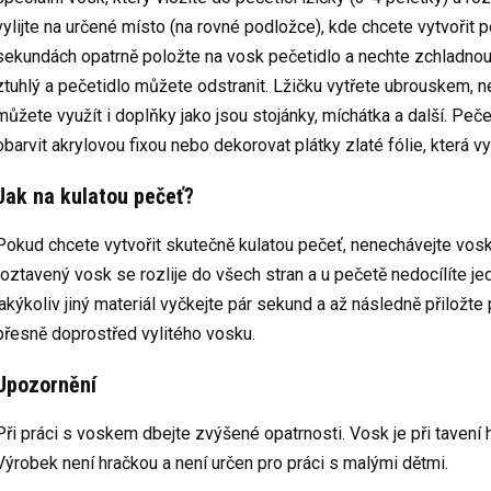
vylijte na určené místo (na rovné podložce), kde chcete vytvořit 
sekundách opatrně položte na vosk pečetidlo a nechte zchladnout
ztuhlý a pečetidlo můžete odstranit. Lžičku vytřete ubrouskem, n
můžete využít i doplňky jako jsou stojánky, míchátka a další. Peč
obarvit akrylovou fixou nebo dekorovat plátky zlaté fólie, která 
Jak na kulatou pečeť?
Pokud chcete vytvořit skutečně kulatou pečeť, nenechávejte vosk 
roztavený vosk se rozlije do všech stran a u pečetě nedocílíte j
jakýkoliv jiný materiál vyčkejte pár sekund a až následně přiložte 
přesně doprostřed vylitého vosku.
Upozornění
Při práci s voskem dbejte zvýšené opatrnosti. Vosk je při tavení h
Výrobek není hračkou a není určen pro práci s malými dětmi.