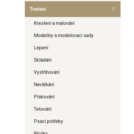
a
Tvoření
n
e
Kreslení a malování
l
Modelíny a modelovací sady
Lepení
Skládání
Vystřihování
Navlékání
Pískování
Tetování
Psací potřeby
Bločky