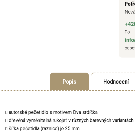
Potř
Nevá
+42
Po – 
inf
odpov
Popis
Hodnocení
autorské pečetidlo s motivem Dva srdíčka
dřevěná vyměnitelná rukojeť v různých barevných variantách
šířka pečetidla (raznice) je 25 mm