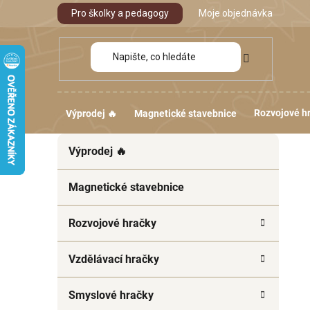
Přejít
Pro školky a pedagogy
Moje objednávka
na
obsah
Rozvojové h
Výprodej 🔥
Magnetické stavebnice
P
K
Přeskočit
Výprodej 🔥
a
kategorie
o
t
s
e
Magnetické stavebnice
t
g
r
o
Rozvojové hračky
a
r
i
n
Vzdělávací hračky
e
n
í
Smyslové hračky
p