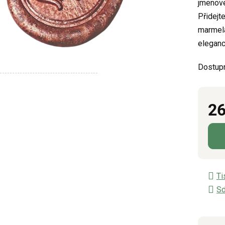
jmenove
z
Přidejt
5
marmelá
hvězdič
eleganc
Dostup
26
Měrn
Ti
Sd