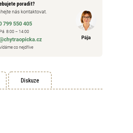
ebujete poradit?
hejte nás kontaktovat.
0 799 550 405
Pá 8:00 – 14:00
Pája
o@chytraopicka.cz
ídáme co nejdříve
Diskuze