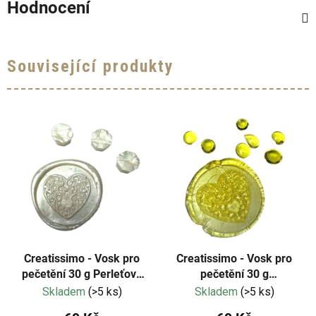
Hodnocení
Související produkty
Creatissimo - Vosk pro
Creatissimo - Vosk pro
pečetění 30 g Perleťově
pečetění 30 g
bílá barva
Transparentní
Skladem
(>5 ks)
Skladem
(>5 ks)