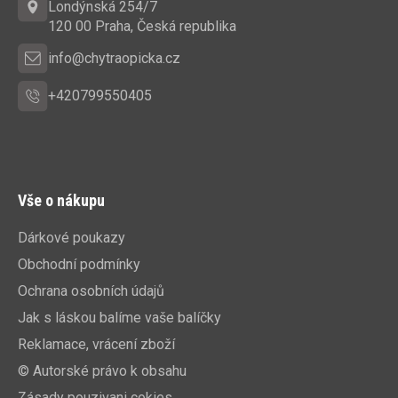
t
Londýnská 254/7
í
120 00 Praha, Česká republika
info@chytraopicka.cz
+420799550405
Vše o nákupu
Dárkové poukazy
Obchodní podmínky
Ochrana osobních údajů
Jak s láskou balíme vaše balíčky
Reklamace, vrácení zboží
© Autorské právo k obsahu
Zásady pouzivani cokies