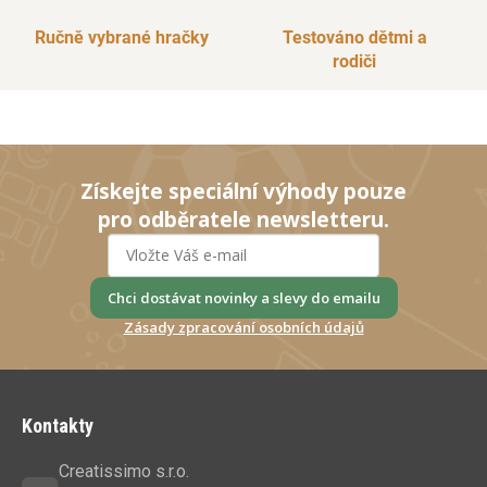
Ručně vybrané hračky
Testováno dětmi a
rodiči
Získejte speciální výhody pouze
pro odběratele newsletteru.
Chci dostávat novinky a slevy do emailu
Zásady zpracování osobních údajů
Z
á
Kontakty
p
a
Creatissimo s.r.o.