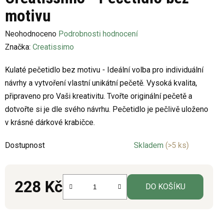
motivu
Průměrné
Neohodnoceno
Podrobnosti hodnocení
hodnocení
Značka:
Creatissimo
produktu
Kulaté pečetidlo bez motivu - Ideální volba pro individuální
je
návrhy a vytvoření vlastní unikátní pečetě. Vysoká kvalita,
0,0
připraveno pro Vaši kreativitu. Tvořte originální pečetě a
z
dotvořte si je dle svého návrhu. Pečetidlo je pečlivě uloženo
5
v krásné dárkové krabičce.
hvězdiček.
Dostupnost
Skladem
(>5 ks)
228 Kč
DO KOŠÍKU
Měrná cena: