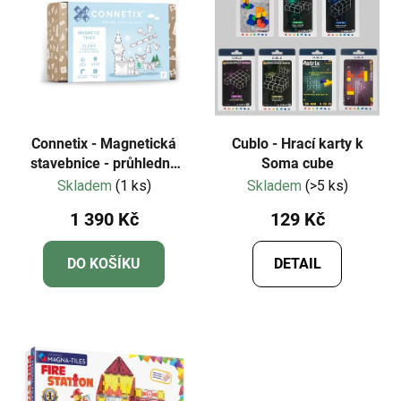
Connetix - Magnetická
Cublo - Hrací karty k
stavebnice - průhledné
Soma cube
tvary 34 dílků - Starter
Skladem
(1 ks)
Skladem
(>5 ks)
pack
1 390 Kč
129 Kč
DO KOŠÍKU
DETAIL