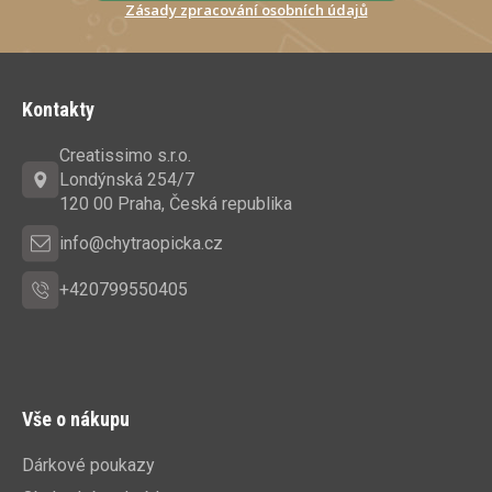
Zásady zpracování osobních údajů
Z
á
Kontakty
p
a
Creatissimo s.r.o.
t
Londýnská 254/7
í
120 00 Praha, Česká republika
info@chytraopicka.cz
+420799550405
Vše o nákupu
Dárkové poukazy