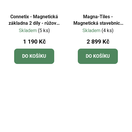
Connetix - Magnetická
Magna-Tiles -
základna 2 díly - růžová,
Magnetická stavebnice
fialová
Builder XL Truck 50 dílů
Skladem
(5 ks)
Skladem
(4 ks)
1 190 Kč
2 899 Kč
DO KOŠÍKU
DO KOŠÍKU