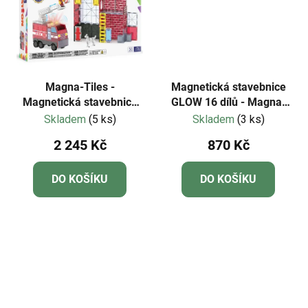
Magna-Tiles -
Magnetická stavebnice
Magnetická stavebnice
GLOW 16 dílů - Magna-
Fire Station 50 dílů
Tiles
Skladem
(5 ks)
Skladem
(3 ks)
2 245 Kč
870 Kč
DO KOŠÍKU
DO KOŠÍKU