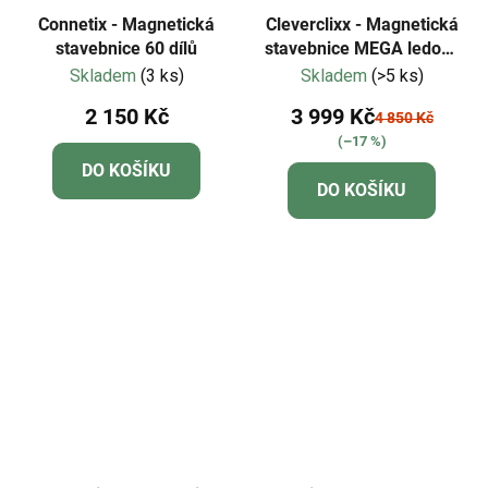
Connetix - Magnetická
Cleverclixx - Magnetická
stavebnice 60 dílů
stavebnice MEGA ledové
krystaly - 180 dílů
Skladem
(3 ks)
Skladem
(>5 ks)
2 150 Kč
3 999 Kč
4 850 Kč
(–17 %)
DO KOŠÍKU
DO KOŠÍKU