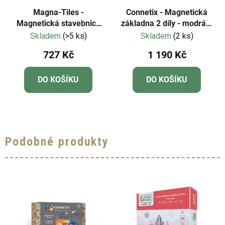
Magna-Tiles -
Connetix - Magnetická
Magnetická stavebnice
základna 2 díly - modrá a
Stardust 15 dílů
zelená
Skladem
(>5 ks)
Skladem
(2 ks)
727 Kč
1 190 Kč
DO KOŠÍKU
DO KOŠÍKU
Podobné produkty