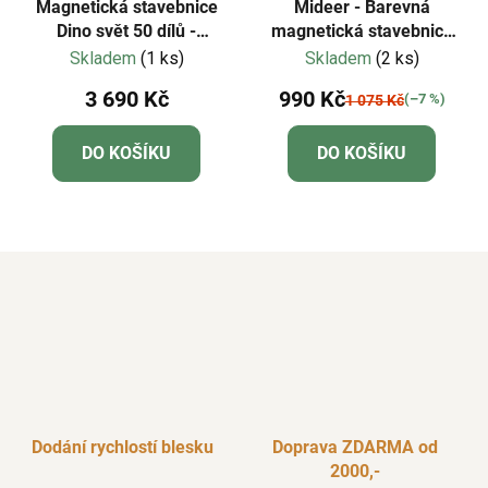
Magnetická stavebnice
Mideer - Barevná
Dino svět 50 dílů -
magnetická stavebnice
Magna-Tiles
Stavitelé 36 ks
Skladem
(1 ks)
Skladem
(2 ks)
3 690 Kč
990 Kč
(–7 %)
1 075 Kč
DO KOŠÍKU
DO KOŠÍKU
Dodání rychlostí blesku
Doprava ZDARMA od
2000,-