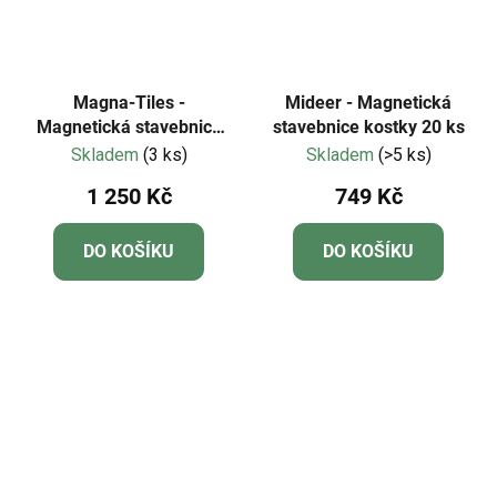
Magna-Tiles -
Mideer - Magnetická
Magnetická stavebnice
stavebnice kostky 20 ks
Puppy Park 27 dílů
Skladem
(3 ks)
Skladem
(>5 ks)
1 250 Kč
749 Kč
DO KOŠÍKU
DO KOŠÍKU