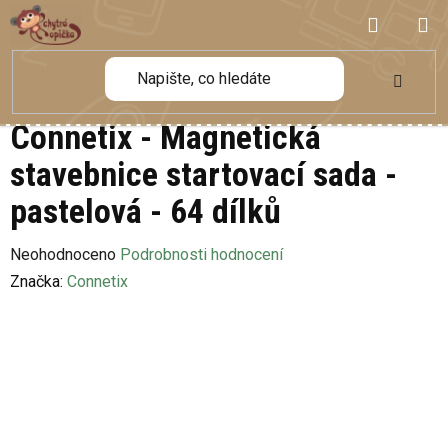
Přejít
NÁKUP
na
obsah
KOŠÍK
Connetix - Magnetická
stavebnice startovací sada -
pastelová - 64 dílků
Průměrné
Neohodnoceno
Podrobnosti hodnocení
hodnocení
Značka:
Connetix
produktu
je
0,0
z
5
hvězdiček.