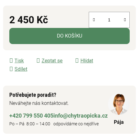
2 450 Kč
Měrná cena:
DO KOŠÍKU
Tisk
Zeptat se
Hlídat
Sdílet
Potřebujete poradit?
Neváhejte nás kontaktovat.
+420 799 550 405
info@chytraopicka.cz
Pája
Po – Pá 8:00 – 14:00
odpovídáme co nejdříve