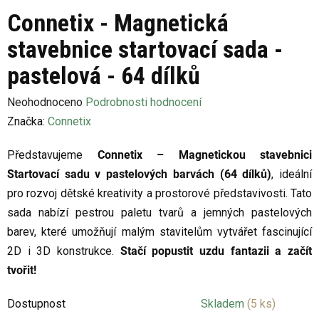
Connetix - Magnetická
stavebnice startovací sada -
pastelová - 64 dílků
Průměrné
Neohodnoceno
Podrobnosti hodnocení
hodnocení
Značka:
Connetix
produktu
Představujeme
Connetix – Magnetickou stavebnici
je
Startovací sadu v pastelových barvách (64 dílků)
, ideální
0,0
pro rozvoj dětské kreativity a prostorové představivosti. Tato
z
sada nabízí pestrou paletu tvarů a jemných pastelových
5
barev, které umožňují malým stavitelům vytvářet fascinující
hvězdiček.
2D i 3D konstrukce.
Stačí popustit uzdu fantazii a začít
tvořit!
Dostupnost
Skladem
(5 ks)