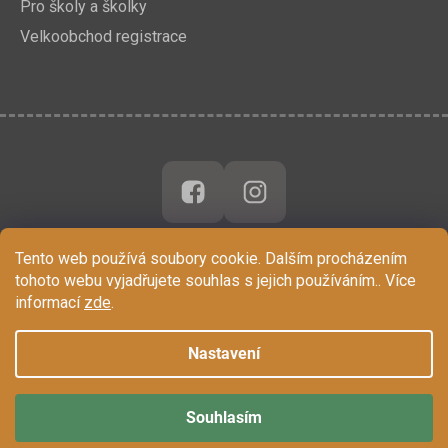
Pro školy a školky
Velkoobchod registrace
Tento web používá soubory cookie. Dalším procházením
tohoto webu vyjadřujete souhlas s jejich používáním.. Více
informací
zde
.
Nastavení
Souhlasím
Vytvořil Shoptet
Copyright 2026
Chytrá Opička
. Všechna práva vyhrazena.