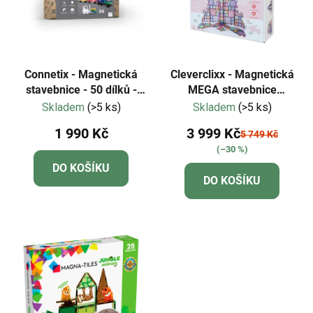
Connetix - Magnetická
Cleverclixx - Magnetická
stavebnice - 50 dílků -
MEGA stavebnice
Transport Pack
pastelových barev - 210
Skladem
(>5 ks)
Skladem
(>5 ks)
dílů
1 990 Kč
3 999 Kč
5 749 Kč
(–30 %)
DO KOŠÍKU
DO KOŠÍKU