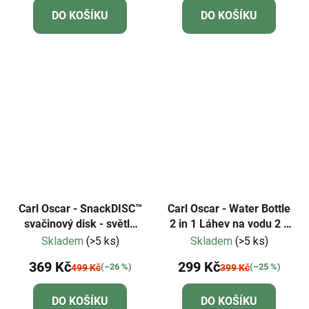
DO KOŠÍKU
DO KOŠÍKU
Carl Oscar - SnackDISC™
Carl Oscar - Water Bottle
svačinový disk - světle
2 in 1 Láhev na vodu 2 v
modrý
1 - fialová
Skladem
(>5 ks)
Skladem
(>5 ks)
369 Kč
299 Kč
(–26 %)
(–25 %)
499 Kč
399 Kč
DO KOŠÍKU
DO KOŠÍKU