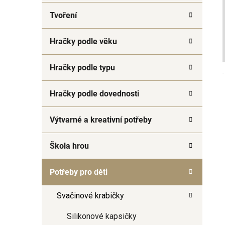
a
Tvoření
n
e
Hračky podle věku
l
Hračky podle typu
Hračky podle dovednosti
Výtvarné a kreativní potřeby
Škola hrou
Potřeby pro děti
Svačinové krabičky
Silikonové kapsičky