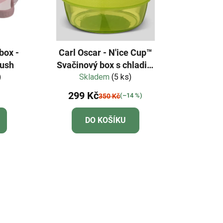
box -
Carl Oscar - N'ice Cup™
rush
Svačinový box s chladicí
)
vložkou - limetková
Skladem
(5 ks)
299 Kč
(–14 %)
350 Kč
DO KOŠÍKU