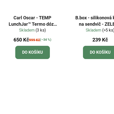
Carl Oscar - TEMP
B.box - silikonová
LunchJar™ Termo dóza
na sendvič - ZE
na jídlo 0,5l - limetková
Skladem
(3 ks)
Skladem
(>5 ks
650 Kč
239 Kč
(–34 %)
999 Kč
DO KOŠÍKU
DO KOŠÍKU