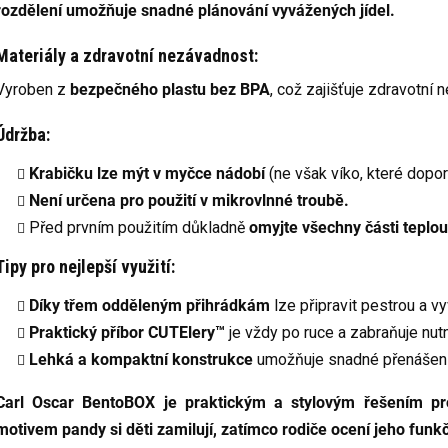
rozdělení umožňuje snadné plánování vyvážených jídel.
Materiály a zdravotní nezávadnost:
Vyroben z
bezpečného plastu bez BPA
, což zajišťuje zdravotní 
Údržba:
Krabičku lze mýt v myčce nádobí
(ne však víko, které dopo
Není určena pro použití v mikrovlnné troubě.
Před prvním použitím důkladně
omyjte všechny části teplo
Tipy pro nejlepší využití:
Díky třem odděleným přihrádkám
lze připravit pestrou a v
Praktický příbor CUTElery™
je vždy po ruce a zabraňuje nutno
Lehká a kompaktní konstrukce
umožňuje snadné přenášení v
Carl Oscar BentoBOX je praktickým a stylovým řešením pro
motivem pandy si děti zamilují, zatímco rodiče ocení jeho funkč