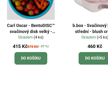
Carl Oscar - BentoDISC™
b.box - Svačinový 
svačinový disk velký -
střední - blush c
Skladem
tyrkysová
(4 ks)
Skladem
(>5 ks
415 Kč
460 Kč
(–27 %)
575 Kč
DO KOŠÍKU
DO KOŠÍKU