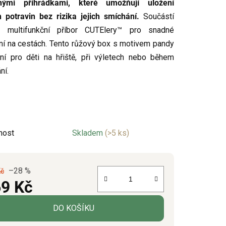
nými přihrádkami, které umožňují uložení
 potravin bez rizika jejich smíchání.
Součástí
e multifunkční příbor CUTElery™ pro snadné
ek.
ní na cestách. Tento růžový box s motivem pandy
lní pro děti na hřiště, při výletech nebo během
ní.
nost
Skladem
(>5 ks)
–28 %
Kč
9 Kč
á cena:
DO KOŠÍKU