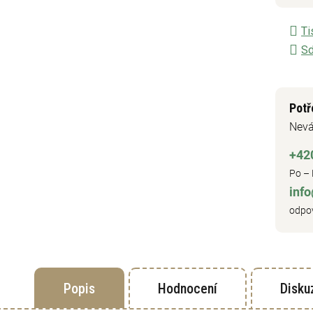
Ti
Sd
Potř
Nevá
+42
Po – 
inf
odpov
Popis
Hodnocení
Disku