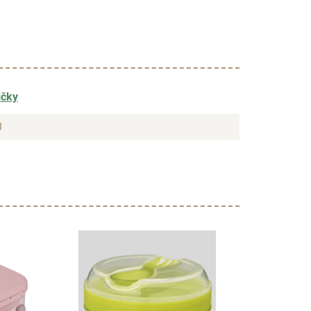
ičky
8