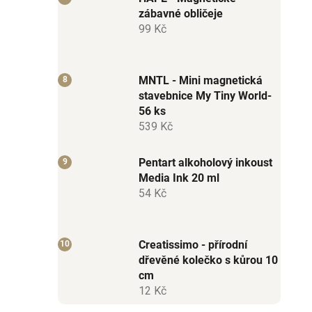
zábavné obličeje
99 Kč
MNTL - Mini magnetická
stavebnice My Tiny World-
56 ks
539 Kč
Pentart alkoholový inkoust
Media Ink 20 ml
54 Kč
Creatissimo - přírodní
dřevěné kolečko s kůrou 10
cm
12 Kč