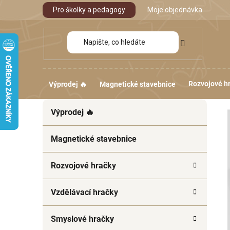
Přejít
Pro školky a pedagogy
Moje objednávka
na
obsah
Rozvojové h
Výprodej 🔥
Magnetické stavebnice
P
K
Přeskočit
Výprodej 🔥
a
kategorie
o
t
s
e
Magnetické stavebnice
t
g
r
o
Rozvojové hračky
a
r
i
n
Vzdělávací hračky
e
n
í
Smyslové hračky
p