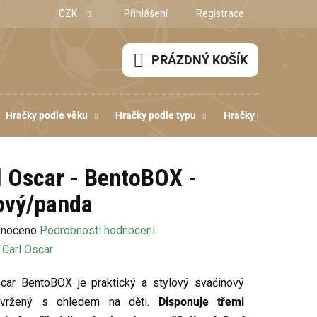
CZK
Přihlášení
Registrace
PRÁZDNÝ KOŠÍK
NÁKUPNÍ
KOŠÍK
Hračky podle věku
Hračky podle typu
Hračky podle dovedn
l Oscar - BentoBOX -
ový/panda
né
noceno
Podrobnosti hodnocení
ení
:
Carl Oscar
u
car BentoBOX je praktický a stylový svačinový
vržený s ohledem na děti.
Disponuje třemi