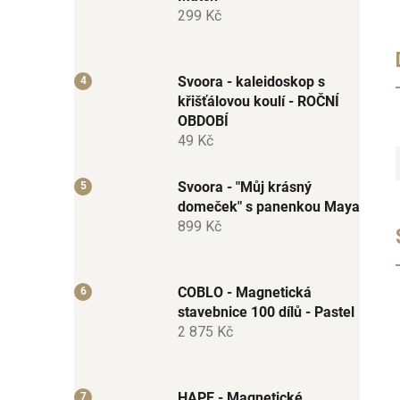
299 Kč
Svoora - kaleidoskop s
křišťálovou koulí - ROČNÍ
OBDOBÍ
49 Kč
Svoora - "Můj krásný
domeček" s panenkou Maya
899 Kč
COBLO - Magnetická
stavebnice 100 dílů - Pastel
2 875 Kč
HAPE - Magnetické