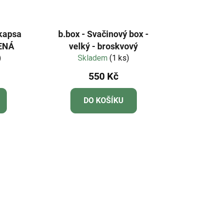
 kapsa
b.box - Svačinový box -
LENÁ
velký - broskvový
)
Skladem
(1 ks)
550 Kč
DO KOŠÍKU