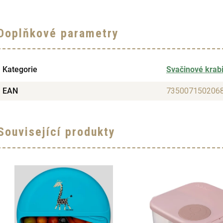
Doplňkové parametry
Kategorie
Svačinové krab
EAN
735007150206
Související produkty