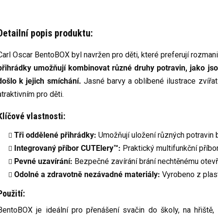
Detailní popis produktu:
Carl Oscar BentoBOX byl navržen pro děti, které preferují rozmanit
přihrádky umožňují kombinovat různé druhy potravin, jako jso
došlo k jejich smíchání.
Jasné barvy a oblíbené ilustrace zvířat
atraktivním pro děti.
Klíčové vlastnosti:
Tři oddělené přihrádky:
Umožňují uložení různých potravin be
Integrovaný příbor CUTElery™:
Praktický multifunkční příbo
Pevné uzavírání:
Bezpečné zavírání brání nechtěnému otevřen
Odolné a zdravotně nezávadné materiály:
Vyrobeno z plas
Použití:
BentoBOX je ideální pro přenášení svačin do školy, na hřiště