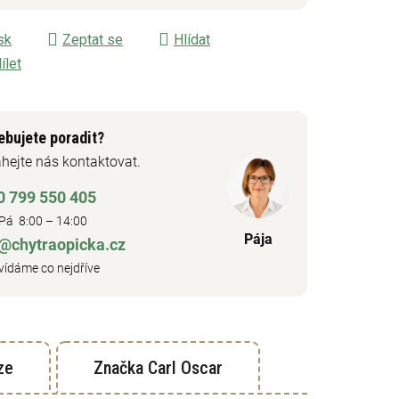
sk
Zeptat se
Hlídat
ílet
ebujete poradit?
hejte nás kontaktovat.
0 799 550 405
Pá 8:00 – 14:00
Pája
o@chytraopicka.cz
ídáme co nejdříve
ze
Značka
Carl Oscar