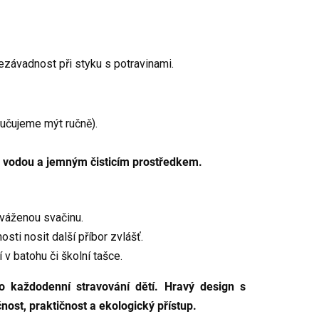
nezávadnost při styku s potravinami.
ručujeme mýt ručně).
u vodou a jemným čisticím prostředkem.
yváženou svačinu.
sti nosit další příbor zvlášť.
 batohu či školní tašce.
 každodenní stravování dětí. Hravý design s
nost, praktičnost a ekologický přístup.